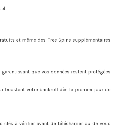
out.
 gratuits et même des Free Spins supplémentaires
J, garantissant que vos données restent protégées
ui boostent votre bankroll dès le premier jour de
s clés à vérifier avant de télécharger ou de vous