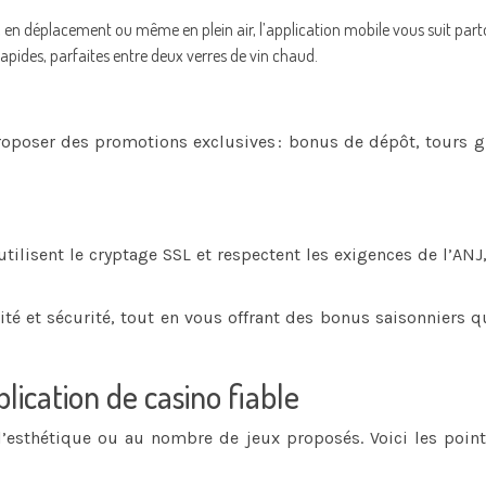
, en déplacement ou même en plein air, l’application mobile vous suit part
rapides, parfaites entre deux verres de vin chaud.
r proposer des promotions exclusives : bonus de dépôt, tours
ilisent le cryptage SSL et respectent les exigences de l’AN
té et sécurité, tout en vous offrant des bonus saisonniers q
plication de casino fiable
l’esthétique ou au nombre de jeux proposés. Voici les point