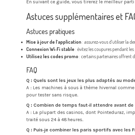
En suivant ce guide, vous tirerez le meilleur parti
Astuces supplémentaires et FA
Astuces pratiques
Mise à jour de l’application
: assurez‑vous d’utiliser la d
Connexion Wi‑Fi stable
: évitez les coupures pendant les 
Utilisez les codes promo
: certains partenaires offrent 
FAQ
Q : Quels sont les jeux les plus adaptés au mo
A : Les machines à sous à thème hivernal comm
pour tester sans risque.
Q : Combien de temps faut‑il attendre avant de p
A : La plupart des casinos, dont Pointeduraz, im
traité sous 24 à 48 heures.
Q : Puis‑je combiner les paris sportifs avec les 