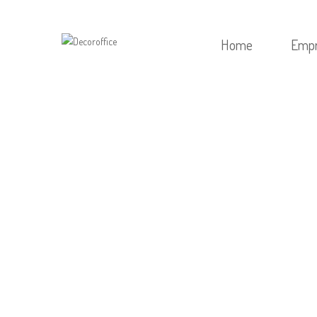
Home
Emp
HOME
/
SEM CATEGORIA
/