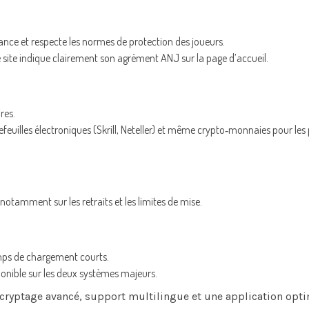
ance et respecte les normes de protection des joueurs.
le site indique clairement son agrément ANJ sur la page d’accueil.
res.
efeuilles électroniques (Skrill, Neteller) et même crypto‑monnaies pour les
otamment sur les retraits et les limites de mise.
emps de chargement courts.
sponible sur les deux systèmes majeurs.
, cryptage avancé, support multilingue et une application op