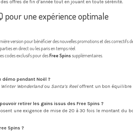
 des offres de fin d’année tout en jouant en toute sérénité.
Q pour une expérience optimale
ernière version pour bénéficier des nouvelles promotions et des correctifs de
parties en direct ou les paris en temps réel.
des codes exclusifs pour des
Free Spins
supplémentaires.
de démo pendant Noël ?
e
Winter Wonderland
ou
Santa’s Reel
offrent un bon équilibre 
ouvoir retirer les gains issus des Free Spins ?
posent une exigence de mise de 20 à 30 fois le montant du bon
Free Spins ?