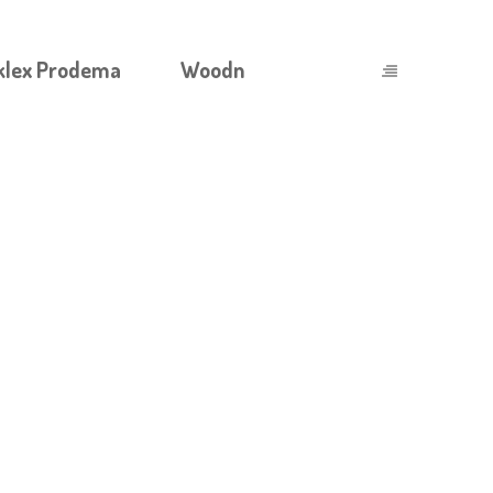
klex Prodema
Woodn
ET MODE DÉMO SUR POINTEDURAZ