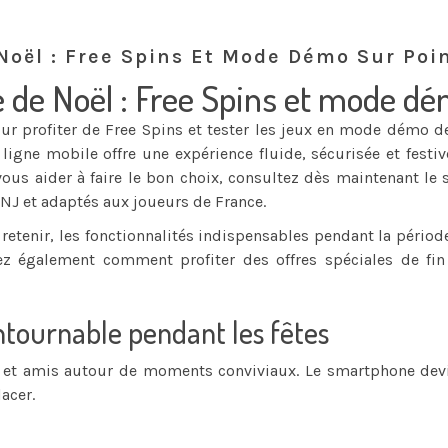
Noël : Free Spins Et Mode Démo Sur Poi
e de Noël : Free Spins et mode d
our profiter de Free Spins et tester les jeux en mode démo
igne mobile offre une expérience fluide, sécurisée et festiv
 vous aider à faire le bon choix, consultez dès maintenant le
’ANJ et adaptés aux joueurs de France.
à retenir, les fonctionnalités indispensables pendant la périod
rez également comment profiter des offres spéciales de fin
ontournable pendant les fêtes
 et amis autour de moments conviviaux. Le smartphone devie
acer.