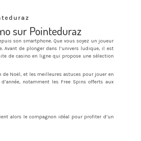
nteduraz
émo sur Pointeduraz
 depuis son smartphone. Que vous soyez un joueur
e. Avant de plonger dans l’univers ludique, il est
site de casino en ligne
qui propose une sélection
e de Noël, et les meilleures astuces pour jouer en
 d’année, notamment les Free Spins offerts aux
nt alors le compagnon idéal pour profiter d’un