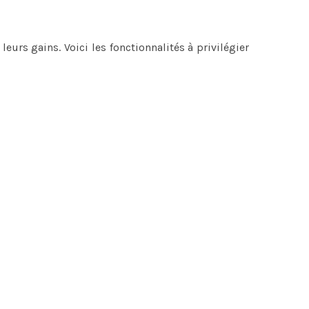
urs gains. Voici les fonctionnalités à privilégier