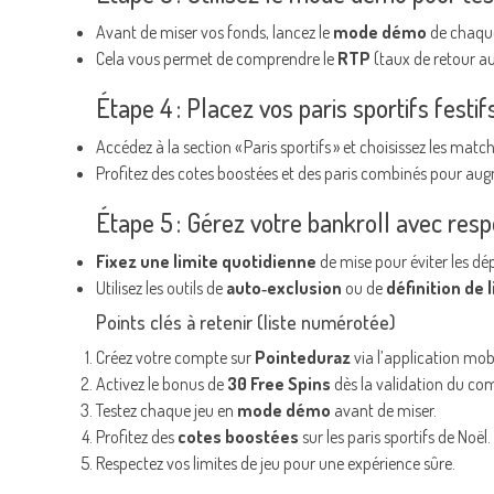
Avant de miser vos fonds, lancez le
mode démo
de chaque
Cela vous permet de comprendre le
RTP
(taux de retour au 
Étape 4 : Placez vos paris sportifs festif
Accédez à la section « Paris sportifs » et choisissez les matc
Profitez des cotes boostées et des paris combinés pour aug
Étape 5 : Gérez votre bankroll avec resp
Fixez une limite quotidienne
de mise pour éviter les dé
Utilisez les outils de
auto‑exclusion
ou de
définition de 
Points clés à retenir (liste numérotée)
Créez votre compte sur
Pointeduraz
via l’application mobi
Activez le bonus de
30 Free Spins
dès la validation du co
Testez chaque jeu en
mode démo
avant de miser.
Profitez des
cotes boostées
sur les paris sportifs de Noël.
Respectez vos limites de jeu pour une expérience sûre.