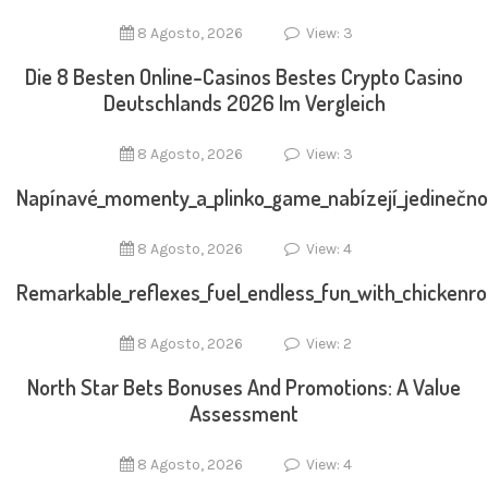
8 Agosto, 2026
View: 3
Die 8 Besten Online-Casinos Bestes Crypto Casino
Deutschlands 2026 Im Vergleich
8 Agosto, 2026
View: 3
Napínavé_momenty_a_plinko_game_nabízejí_jedinečno
8 Agosto, 2026
View: 4
Remarkable_reflexes_fuel_endless_fun_with_chickenr
8 Agosto, 2026
View: 2
North Star Bets Bonuses And Promotions: A Value
Assessment
8 Agosto, 2026
View: 4