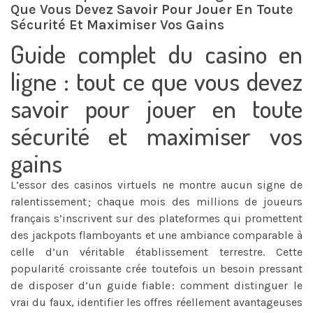
Que Vous Devez Savoir Pour Jouer En Toute
Sécurité Et Maximiser Vos Gains
Guide complet du casino en
ligne : tout ce que vous devez
savoir pour jouer en toute
sécurité et maximiser vos
gains
L’essor des casinos virtuels ne montre aucun signe de
ralentissement ; chaque mois des millions de joueurs
français s’inscrivent sur des plateformes qui promettent
des jackpots flamboyants et une ambiance comparable à
celle d’un véritable établissement terrestre. Cette
popularité croissante crée toutefois un besoin pressant
de disposer d’un guide fiable : comment distinguer le
vrai du faux, identifier les offres réellement avantageuses