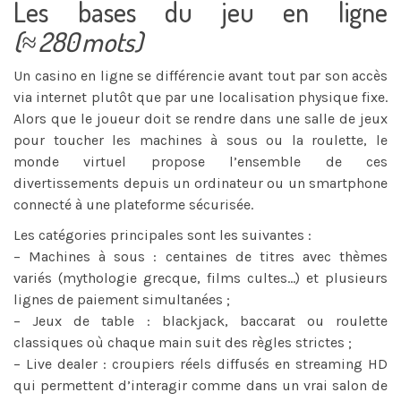
Les bases du jeu en ligne
(≈ 280 mots)
Un casino en ligne se différencie avant tout par son accès
via internet plutôt que par une localisation physique fixe.
Alors que le joueur doit se rendre dans une salle de jeux
pour toucher les machines à sous ou la roulette, le
monde virtuel propose l’ensemble de ces
divertissements depuis un ordinateur ou un smartphone
connecté à une plateforme sécurisée.
Les catégories principales sont les suivantes :
– Machines à sous : centaines de titres avec thèmes
variés (mythologie grecque, films cultes…) et plusieurs
lignes de paiement simultanées ;
– Jeux de table : blackjack, baccarat ou roulette
classiques où chaque main suit des règles strictes ;
– Live dealer : croupiers réels diffusés en streaming HD
qui permettent d’interagir comme dans un vrai salon de