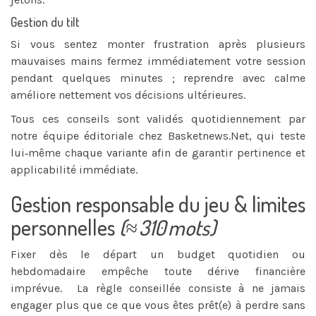
Gestion du tilt
Si vous sentez monter frustration après plusieurs
mauvaises mains fermez immédiatement votre session
pendant quelques minutes ; reprendre avec calme
améliore nettement vos décisions ultérieures.
Tous ces conseils sont validés quotidiennement par
notre équipe éditoriale chez Basketnews.Net, qui teste
lui‑même chaque variante afin de garantir pertinence et
applicabilité immédiate.
Gestion responsable du jeu & limites
personnelles
(≈ 310 mots)
Fixer dès le départ un budget quotidien ou
hebdomadaire empêche toute dérive financière
imprévue. La règle conseillée consiste à ne jamais
engager plus que ce que vous êtes prêt(e) à perdre sans