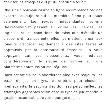
et éviter les arnaques qui pullulent sur la toile ?
Choisir un
nouveau casino en ligne
recommandé par des
experts est aujourd’hui la première étape pour jouer
sereinement. Les revues indépendantes comme
Basketnews.Net passent au crible les licences, les
logiciels et les conditions de mise afin d’établir un
classement transparent ; elles permettent ainsi aux
joueurs d’accéder rapidement à des sites testés et
approuvés par la communauté française. En vous
appuyant sur ces classements, vous réduisez
considérablement le risque de tomber sur une
plateforme douteuse ou mal régulée.
Dans cet article nous aborderons cinq axes majeurs : les
bases du jeu en ligne, les critères pour choisir le
meilleur site, la sécurité des données personnelles, les
stratégies gagnantes selon chaque type de jeu et enfin la
gestion responsable de votre budget de jeu.