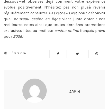
dessous — et observez déjà comment votre expérience
évolue positivement.​ N’hésitez pas non plusà revenir
régulièrement consulter
Basketnews.Net
pour découvrir
quel
nouveau casino en ligne
vient juste obtenir nos
meilleures notes ainsi que toutes dernières promotions
exclusives liées au meilleur
casino online
français prévu
pour
2026
.!
Share it on:
ADMIN