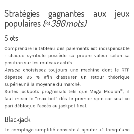
Stratégies gagnantes aux jeux
populaires
(≈ 390 mots)
Slots
Comprendre le tableau des paiements est indispensable
: chaque symbole possède sa propre valeur selon sa
position sur les rouleaux actifs.
Astuce
: choisissez toujours une machine dont le RTP
dépasse 95 % afin d’assurer un retour théorique
supérieur à la moyenne du marché.
Surles jackpots progressifs tels que Mega Moolah™, il
faut miser le “max bet” dès le premier spin car seul ce
pari débloque l’accès au jackpot final.
Blackjack
Le comptage simplifié consiste à ajouter +1 lorsqu’une