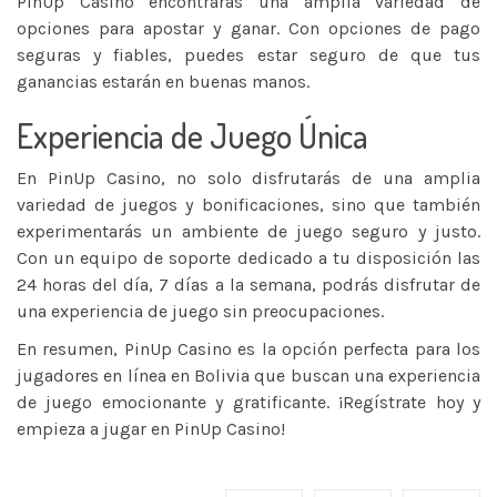
PinUp Casino encontrarás una amplia variedad de
opciones para apostar y ganar. Con opciones de pago
seguras y fiables, puedes estar seguro de que tus
ganancias estarán en buenas manos.
Experiencia de Juego Única
En PinUp Casino, no solo disfrutarás de una amplia
variedad de juegos y bonificaciones, sino que también
experimentarás un ambiente de juego seguro y justo.
Con un equipo de soporte dedicado a tu disposición las
24 horas del día, 7 días a la semana, podrás disfrutar de
una experiencia de juego sin preocupaciones.
En resumen, PinUp Casino es la opción perfecta para los
jugadores en línea en Bolivia que buscan una experiencia
de juego emocionante y gratificante. ¡Regístrate hoy y
empieza a jugar en PinUp Casino!