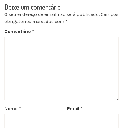
Deixe um comentário
O seu endereço de email não será publicado.
Campos
obrigatórios marcados com
*
Comentário
*
Nome
*
Email
*