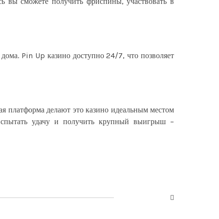
сь вы сможете получить фриспины, участвовать в
дома. Pin Up казино доступно 24/7, что позволяет
ая платформа делают это казино идеальным местом
 испытать удачу и получить крупный выигрыш –