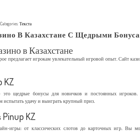
Categories:
Текста
азино В Казахстане С Щедрыми Бонус
азино в Казахстане
орое предлагает игрокам увлекательный игровой опыт. Сайт каз
p KZ
это щедрые бонусы для новичков и постоянных игроков. 
 испытать удачу и выиграть крупный приз.
 Pinup KZ
айн-игры: от классических слотов до карточных игр. Вы мо