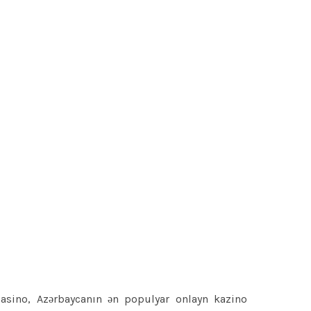
Casino, Azərbaycanın ən populyar onlayn kazino