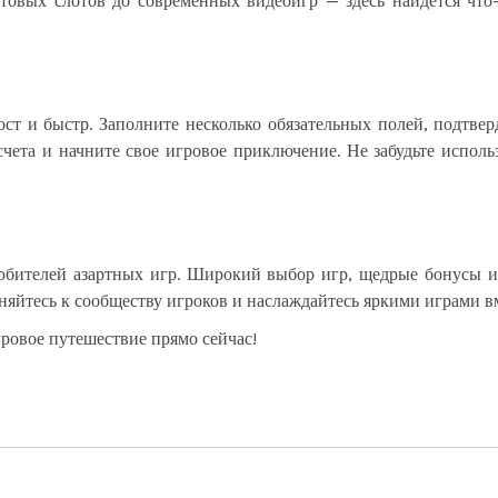
товых слотов до современных видеоигр — здесь найдется что-
ост и быстр. Заполните несколько обязательных полей, подтвер
чета и начните свое игровое приключение. Не забудьте испол
любителей азартных игр. Широкий выбор игр, щедрые бонусы и
яйтесь к сообществу игроков и наслаждайтесь яркими играми вм
гровое путешествие прямо сейчас!