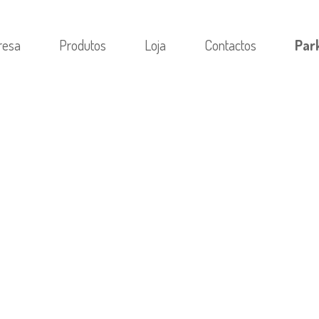
resa
Produtos
Loja
Contactos
Par
HOME
/
ТЕКСТА
(PAGE 3)