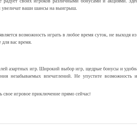
е радует своих игроков различными бонусами и акциями. Зде
 и увеличат ваши шансы на выигрыш.
ляется возможность играть в любое время суток, не выходя из 
 для вас время.
елей азартных игр. Широкий выбор игр, щедрые бонусы и удобн
ения незабываемых впечатлений. Не упустите возможность
ь свое игровое приключение прямо сейчас!