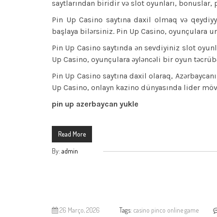
saytlarından biridir və slot oyunları, bonuslar, 
Pin Up Casino saytına daxil olmaq və qeydiyy
başlaya bilərsiniz. Pin Up Casino, oyunçulara un
Pin Up Casino saytında ən sevdiyiniz slot oyunl
Up Casino, oyunçulara əyləncəli bir oyun təcrübə
Pin Up Casino saytına daxil olaraq, Azərbaycanın
Up Casino, onlayn kazino dünyasında lider mövq
pin up azerbaycan yukle
Read More
By:
admin
26 Março, 2026
Tags:
casino pinco online game