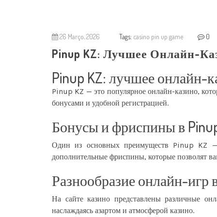
26 Março, 2026
Tags:
casino pin up game
0
Pinup KZ: Лучшее Онлайн-К
Pinup KZ: лучшее онлайн-к
Pinup KZ — это популярное онлайн-казино, кот
бонусами и удобной регистрацией.
Бонусы и фриспины в Pinu
Один из основных преимуществ Pinup KZ — 
дополнительные фриспины, которые позволят вам
Разнообразие онлайн-игр в
На сайте казино представлены различные онл
наслаждаясь азартом и атмосферой казино.