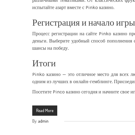
различными тематиками. От классических фрук
испытайте азарт вместе с Pinko казино.
Регистрация и начало игры
Процесс регистрации на сайте Pinko казино пр
деньги. Выберите удобный способ пополнения с
шансы на победу.
Итоги
Pinko казино — это отличное место для всех 
одним из лучших в онлайн-гемблинге. Присоедин
Посетите
Pinco казино
сегодня и начните свое и
Read More
By:
admin