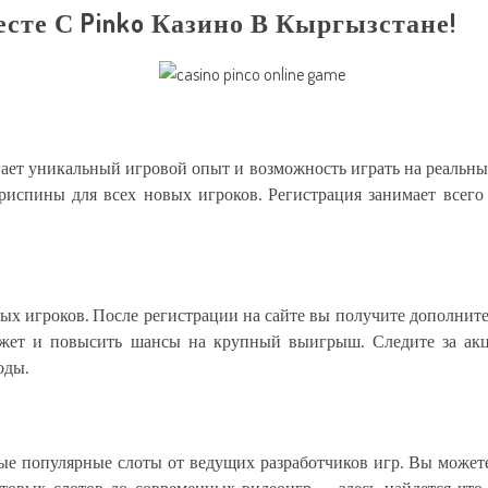
те С Pinko Казино В Кыргызстане!
гает уникальный игровой опыт и возможность играть на реальны
испины для всех новых игроков. Регистрация занимает всего
вых игроков. После регистрации на сайте вы получите дополнит
джет и повысить шансы на крупный выигрыш. Следите за ак
оды.
ые популярные слоты от ведущих разработчиков игр. Вы може