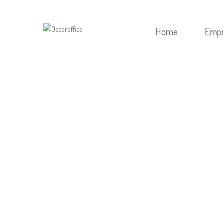
Home
Emp