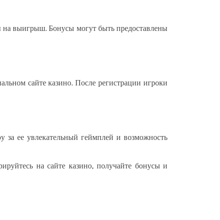
ы на выигрыш. Бонусы могут быть предоставлены
иальном сайте казино. После регистрации игроки
ру за ее увлекательный геймплей и возможность
рируйтесь на сайте казино, получайте бонусы и