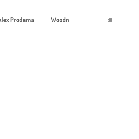
klex Prodema
Woodn