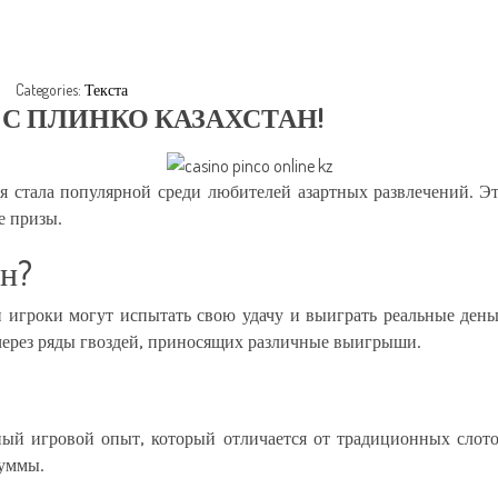
Categories:
Текста
С ПЛИНКО КАЗАХСТАН!
ая стала популярной среди любителей азартных развлечений. Э
е призы.
ан?
й игроки могут испытать свою удачу и выиграть реальные деньг
 через ряды гвоздей, приносящих различные выигрыши.
ный игровой опыт, который отличается от традиционных слот
уммы.