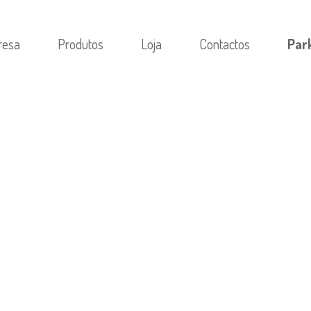
resa
Produtos
Loja
Contactos
Par
HOME
/
TAGGED "CASINO PINCO ONLINE KZ"