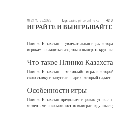
24 Março, 2026
Tags:
casino pinco online kz
0
ИГРАЙТЕ И ВЫИГРЫВАЙТЕ 
Плинко Казахстан — увлекательная игра, котор
игрокам насладиться азартом и выиграть крупны
Что такое Плинко Казахст
Плинко Казахстан — это онлайн-игра, в которо
свою ставку и запустить шарик, который падает
Особенности игры
Плинко Казахстан предлагает игрокам уникаль
моментами и возможностью выиграть крупные с