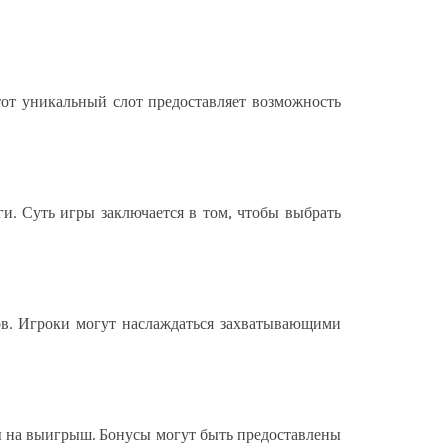
тот уникальный слот предоставляет возможность
и. Суть игры заключается в том, чтобы выбрать
ов. Игроки могут наслаждаться захватывающими
ы на выигрыш. Бонусы могут быть предоставлены