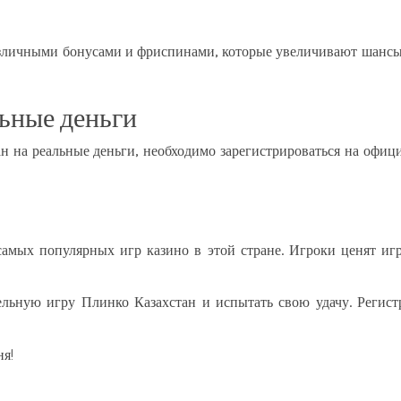
азличными бонусами и фриспинами, которые увеличивают шанс
льные деньги
ан на реальные деньги, необходимо зарегистрироваться на офиц
самых популярных игр казино в этой стране. Игроки ценят иг
льную игру Плинко Казахстан и испытать свою удачу. Регист
ня!