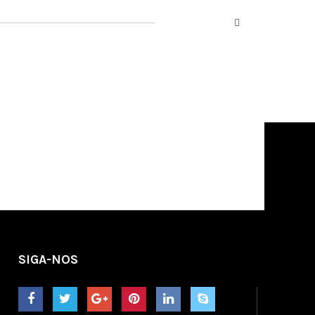
SIGA-NOS