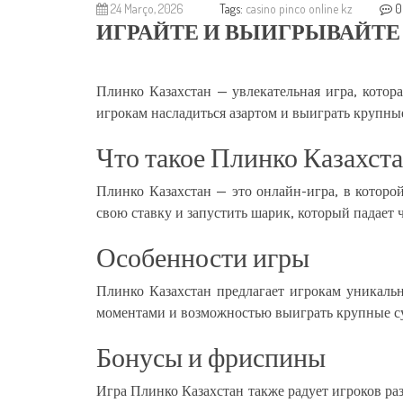
24 Março, 2026
Tags:
casino pinco online kz
0
ИГРАЙТЕ И ВЫИГРЫВАЙТЕ 
Плинко Казахстан — увлекательная игра, котор
игрокам насладиться азартом и выиграть крупны
Что такое Плинко Казахст
Плинко Казахстан — это онлайн-игра, в которо
свою ставку и запустить шарик, который падает
Особенности игры
Плинко Казахстан предлагает игрокам уникаль
моментами и возможностью выиграть крупные с
Бонусы и фриспины
Игра Плинко Казахстан также радует игроков р