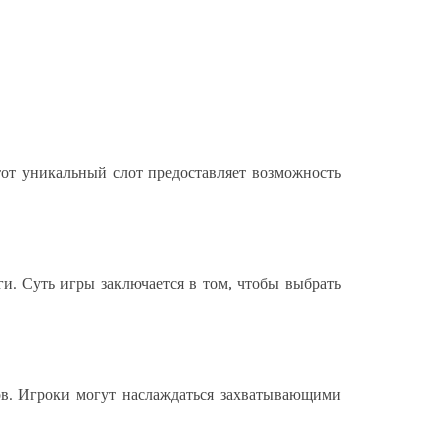
тот уникальный слот предоставляет возможность
и. Суть игры заключается в том, чтобы выбрать
ов. Игроки могут наслаждаться захватывающими