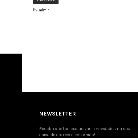
By:
admin
NEWSLETTER
Receba ofertas exclusivas e novidades na sua
caixa de correio electrónico!