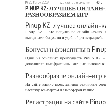
26 Março, 2026
Tags:
casino pin up game
0
PINUP KZ: ЛУЧШЕЕ ОНЛАЙ
РАЗНООБРАЗИЕМ ИГР
Pinup KZ: лучшее онлайн-к
Pinup KZ — это популярное онлайн-казино, к
выгодными бонусами и удобной регистрацией.
Бонусы и фриспины в Pinu
Один из основных преимуществ Pinup KZ — э
дополнительные фриспины, которые позволят вам
Разнообразие онлайн-игр в
На сайте казино представлены различные онла
наслаждаясь азартом и атмосферой казино.
Регистрация на сайте Pinup