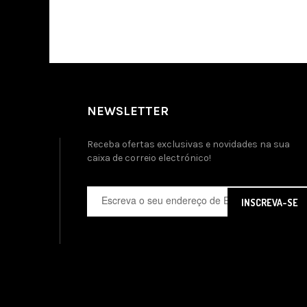
NEWSLETTER
Receba ofertas exclusivas e novidades na sua
caixa de correio electrónico!
INSCREVA-SE