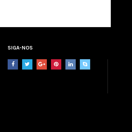
SIGA-NOS