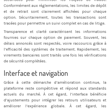
Conformément aux réglementations, les limites de dépôt
et de retrait sont clairement affichées pour chaque
option. Sécuritairement, toutes les transactions sont
tracées pour permettre un suivi complet en cas de litige.
Transparence et clarté caractérisent les informations
fournies sur chaque option de paiement. Souvent, les
délais annoncés sont respectés, voire raccourcis grâce à
l’efficacité des systèmes de traitement. Rapidement, les
virements bancaires sont traités une fois les vérifications
de sécurité complétées.
Interface et navigation
Grâce à cette démarche d’amélioration continue, la
plateforme reste compétitive et répond aux standards
actuels du marché. À cet égard, l’interface bénéficie
d’ajustements pour intégrer les retours utilisateurs et
améliorer l’expérience globale. À cet égard, les