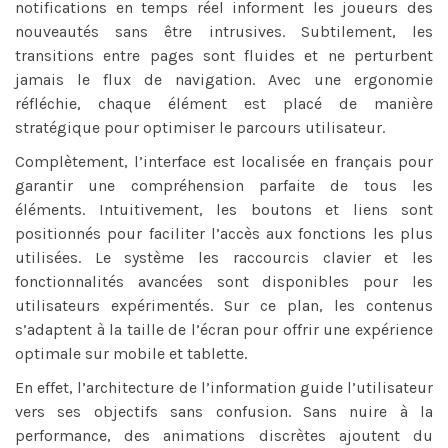
notifications en temps réel informent les joueurs des
nouveautés sans être intrusives. Subtilement, les
transitions entre pages sont fluides et ne perturbent
jamais le flux de navigation. Avec une ergonomie
réfléchie, chaque élément est placé de manière
stratégique pour optimiser le parcours utilisateur.
Complètement, l’interface est localisée en français pour
garantir une compréhension parfaite de tous les
éléments. Intuitivement, les boutons et liens sont
positionnés pour faciliter l’accès aux fonctions les plus
utilisées. Le système les raccourcis clavier et les
fonctionnalités avancées sont disponibles pour les
utilisateurs expérimentés. Sur ce plan, les contenus
s’adaptent à la taille de l’écran pour offrir une expérience
optimale sur mobile et tablette.
En effet, l’architecture de l’information guide l’utilisateur
vers ses objectifs sans confusion. Sans nuire à la
performance, des animations discrètes ajoutent du