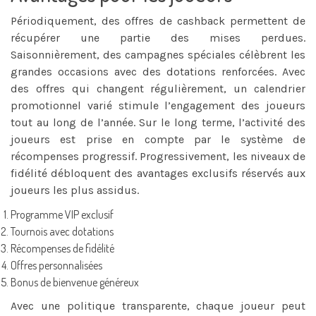
Périodiquement, des offres de cashback permettent de
récupérer une partie des mises perdues.
Saisonnièrement, des campagnes spéciales célèbrent les
grandes occasions avec des dotations renforcées. Avec
des offres qui changent régulièrement, un calendrier
promotionnel varié stimule l’engagement des joueurs
tout au long de l’année. Sur le long terme, l’activité des
joueurs est prise en compte par le système de
récompenses progressif. Progressivement, les niveaux de
fidélité débloquent des avantages exclusifs réservés aux
joueurs les plus assidus.
Programme VIP exclusif
Tournois avec dotations
Récompenses de fidélité
Offres personnalisées
Bonus de bienvenue généreux
Avec une politique transparente, chaque joueur peut