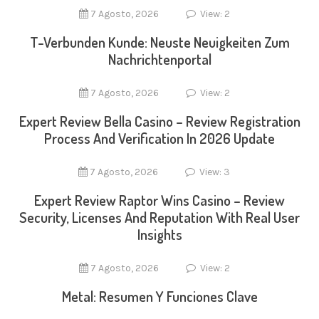
7 Agosto, 2026
View: 2
T-Verbunden Kunde: Neuste Neuigkeiten Zum
Nachrichtenportal
7 Agosto, 2026
View: 2
Expert Review Bella Casino – Review Registration
Process And Verification In 2026 Update
7 Agosto, 2026
View: 3
Expert Review Raptor Wins Casino – Review
Security, Licenses And Reputation With Real User
Insights
7 Agosto, 2026
View: 2
Metal: Resumen Y Funciones Clave