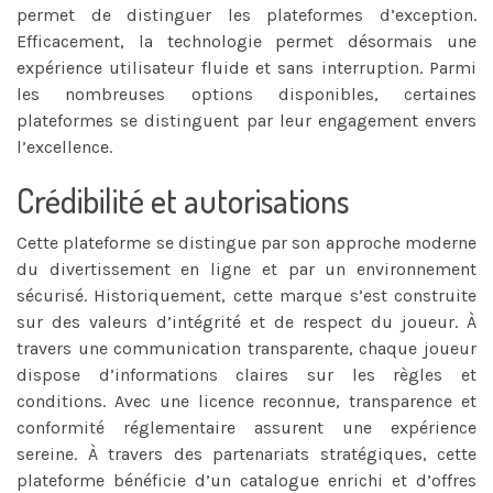
permet de distinguer les plateformes d’exception.
Efficacement, la technologie permet désormais une
expérience utilisateur fluide et sans interruption. Parmi
les nombreuses options disponibles, certaines
plateformes se distinguent par leur engagement envers
l’excellence.
Crédibilité et autorisations
Cette plateforme se distingue par son approche moderne
du divertissement en ligne et par un environnement
sécurisé. Historiquement, cette marque s’est construite
sur des valeurs d’intégrité et de respect du joueur. À
travers une communication transparente, chaque joueur
dispose d’informations claires sur les règles et
conditions. Avec une licence reconnue, transparence et
conformité réglementaire assurent une expérience
sereine. À travers des partenariats stratégiques, cette
plateforme bénéficie d’un catalogue enrichi et d’offres