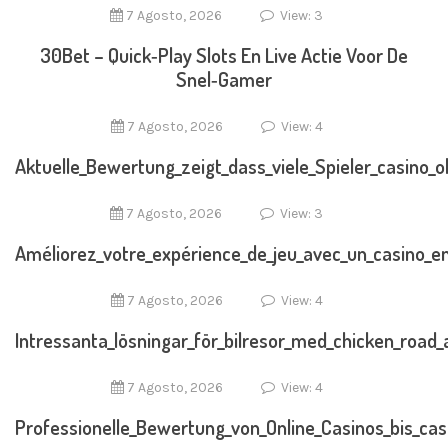
7 Agosto, 2026
View: 3
30Bet – Quick‑Play Slots En Live Actie Voor De
Snel‑Gamer
7 Agosto, 2026
View: 4
Aktuelle_Bewertung_zeigt_dass_viele_Spieler_casino_
7 Agosto, 2026
View: 3
Améliorez_votre_expérience_de_jeu_avec_un_casino_en_
7 Agosto, 2026
View: 4
Intressanta_lösningar_för_bilresor_med_chicken_road
7 Agosto, 2026
View: 4
Professionelle_Bewertung_von_Online_Casinos_bis_cas