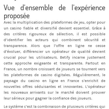
Vue d’ensemble de l’expérience
proposée
Avec la multiplication des plateformes de jeu, opter pour
un casino fiable et diversifié devient essentiel. Grâce à
des critères rigoureux de sélection, il est possible
d’identifier les acteurs qui combinent sécurité et
transparence. Alors que l’offre en ligne ne cesse
d’évoluer, différencier un opérateur de qualité devient
crucial pour les utilisateurs.
Betify
incarne justement
cette approche exigeante et transparente. Partout en
France, un nombre croissant de joueurs se tournent vers
les plateformes de casino digitales. Régulièrement, le
paysage du casino en ligne en France s’enrichit de
nouvelles offres séduisantes et innovantes. L’opérateur
les nouveaux arrivants sur le marché doivent prouver
leur sérieux pour gagner la confiance des joueurs.
Le système c’est la combinaison de plusieurs critères qui