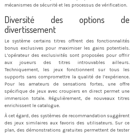
mécanismes de sécurité et les processus de vérification.
Diversité des options de
divertissement
Le système certains titres offrent des fonctionnalités
bonus exclusives pour maximiser les gains potentiels.
L’opérateur des exclusivités sont proposées pour offrir
aux joueurs des titres introuvables ailleurs.
Techniquement, les jeux fonctionnent sur tous les
supports sans compromettre la qualité de l’expérience.
Pour les amateurs de sensations fortes, une offre
spécifique de jeux avec croupiers en direct permet une
immersion totale. Régulièrement, de nouveaux titres
enrichissent le catalogue.
À cet égard, des systèmes de recommandation suggèrent
des jeux similaires aux favoris des utilisateurs. Sur ce
plan, des démonstrations gratuites permettent de tester