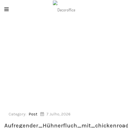
HOME
/
POST
/
ERFLUCH_MIT_CHICKENROAD_WER_SCHAFFT_DEN_SICH
Category:
Post
7 Julho, 2026
Aufregender_Hühnerfluch_mit_chickenro