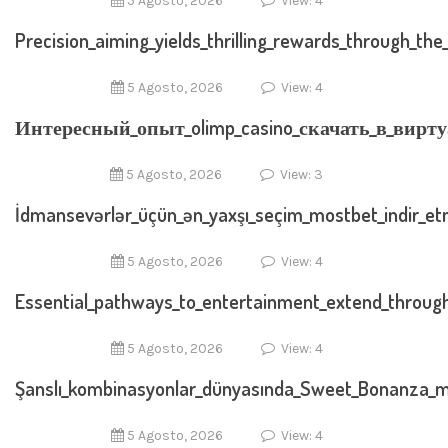
5 Agosto, 2026
View: 4
Precision_aiming_yields_thrilling_rewards_through_th
5 Agosto, 2026
View: 4
Интересный_опыт_olimp_casino_скачать_в_вирт
5 Agosto, 2026
View: 3
İdmansevərlər_üçün_ən_yaxşı_seçim_mostbet_indir_etm
5 Agosto, 2026
View: 4
Essential_pathways_to_entertainment_extend_through
5 Agosto, 2026
View: 4
Şanslı_kombinasyonlar_dünyasında_Sweet_Bonanza_
5 Agosto, 2026
View: 4