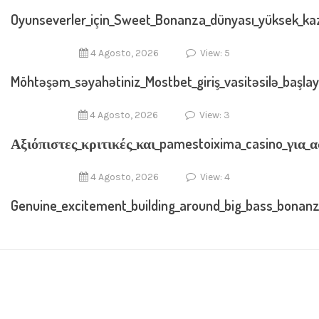
Oyunseverler_için_Sweet_Bonanza_dünyası_yüksek_kaza
4 Agosto, 2026
View: 5
Möhtəşəm_səyahətiniz_Mostbet_giriş_vasitəsilə_başla
4 Agosto, 2026
View: 3
Αξιόπιστες_κριτικές_και_pamestoixima_casino_γι
4 Agosto, 2026
View: 4
Genuine_excitement_building_around_big_bass_bonanza_