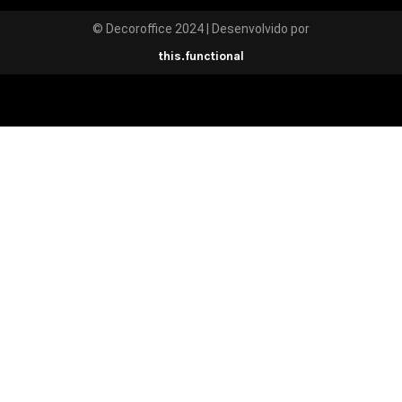
© Decoroffice 2024 | Desenvolvido por
this.functional