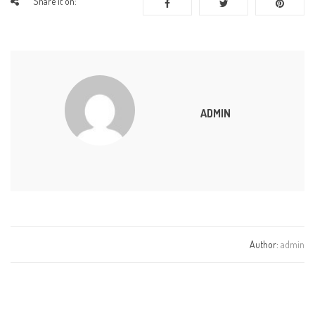
Share it on:
ADMIN
Author:
admin