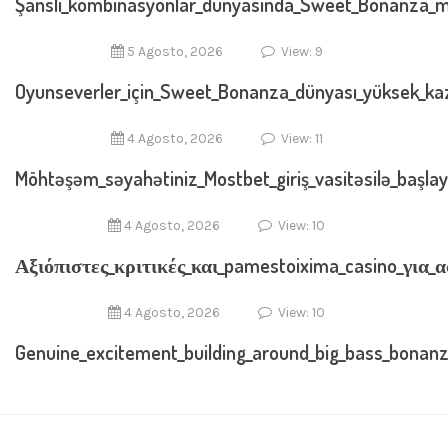
Şanslı_kombinasyonlar_dünyasında_Sweet_Bonanza_
5 Agosto, 2026
View: 9
Oyunseverler_için_Sweet_Bonanza_dünyası_yüksek_kaza
4 Agosto, 2026
View: 11
Möhtəşəm_səyahətiniz_Mostbet_giriş_vasitəsilə_başla
4 Agosto, 2026
View: 10
Αξιόπιστες_κριτικές_και_pamestoixima_casino_γι
4 Agosto, 2026
View: 10
Genuine_excitement_building_around_big_bass_bonanza_