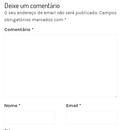
Deixe um comentário
O seu endereço de email não será publicado.
Campos
obrigatórios marcados com
*
Comentário
*
Nome
*
Email
*