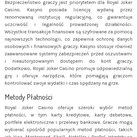
Bezpieczeństwo graczy jest priorytetem dla Royal Joker
Casino. Kasyno posiada licencję wydaną przez
renomowaną instytucję regulacyjną, co gwarantuje
uczciwość i legalność prowadzonej działalności.
Wszystkie transakcje finansowe są szyfrowane za pomocą
najnowszych technologii, co zapewnia ochronę danych
osobowych i finansowych graczy. Kasyno stosuje również
zaawansowane systemy zabezpieczeń przed oszustwami
i nieautoryzowanym dostępem do kont graczy.
Dodatkowo, Royal Joker Casino promuje odpowiedzialną
grę i oferuje narzędzia, które pomagają graczom
kontrolować swoje wydatki i czas spędzany na grze.
Metody Płatności
Royal Joker Casino oferuje szeroki wybór metod
płatności, w tym karty kredytowe, karty debetowe,
portfele elektroniczne i przelewy bankowe. Gracze mogą
wybierać spośród popularnych metod płatności, takich
jak Visa, Mastercard, Skrill, Neteller i PayPal. Wypłaty są