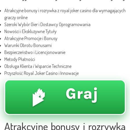
Atrakcyjne bonusy i rozrywka z royal joker casino dla wymagających
graczy online
Szeroki Wybór Gier i Dostawcy Oprogramowania
Nowości i Ekskluzywne Tytuły
Atrakcyjne Promocje i Bonusy
Warunki Obrotu Bonusami
Bezpieczeństwo i Licencjonowanie
Metody Płatności
Obsługa Klienta i Wsparcie Techniczne
Przyszłość Royal Joker Casino i Innowacje
🔥 Graj
▶️
Atrakcyjne bonusy i rozrywka