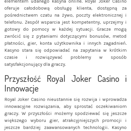
elementem udanego kasyna online. Royal Joker Casino
oferuje całodobową obsługę klienta, dostępną za
pośrednictwem czatu na żywo, poczty elektronicznej i
telefonu. Zespół wsparcia jest kompetentny, uprzejmy i
gotowy do pomocy w każdej sytuacji. Gracze mogą
zwrócić się z pytaniami dotyczącymi bonusów, metod
płatności, gier, konta użytkownika i innych zagadnień.
Kasyno stara się odpowiadać na zapytania w krótkim
czasie i rozwiązywać problemy w sposób
satysfakcjonujący dla graczy.
Przyszłość Royal Joker Casino i
Innowacje
Royal Joker Casino nieustannie się rozwija i wprowadza
innowacyjne rozwiązania, aby sprostać oczekiwaniom
graczy. W przyszłości możemy spodziewać się jeszcze
większego wyboru gier, atrakcyjniejszych promocji i
jeszcze bardziej zaawansowanych technologii. Kasyno