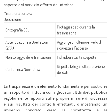
aspetto del servizio offerto da Bdmbet.
Misura di Sicurezza
Descrizione
Protegge i dati durante la
Crittografia SSL
trasmissione
Autenticazione a Due Fattori
Aggiunge un ulteriore livello di
(2FA)
sicurezza all'accesso
Monitoraggio delle Transazioni
Individua attività sospette
Rispetta le leggi sulla protezione
Conformità Normativa
dei dati
La trasparenza è un elemento fondamentale per costruire
un rapporto di fiducia con i giocatori. Bdmbet pubblica
regolarmente rapporti sulle proprie misure di sicurezza
e sui risultati dei controlli effettuati, dimostrando un
impegno concreto verso la correttezza e la