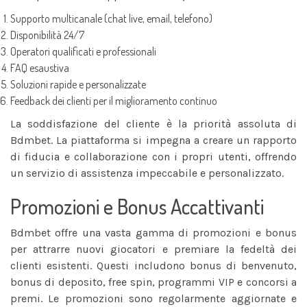
Supporto multicanale (chat live, email, telefono)
Disponibilità 24/7
Operatori qualificati e professionali
FAQ esaustiva
Soluzioni rapide e personalizzate
Feedback dei clienti per il miglioramento continuo
La soddisfazione del cliente è la priorità assoluta di
Bdmbet. La piattaforma si impegna a creare un rapporto
di fiducia e collaborazione con i propri utenti, offrendo
un servizio di assistenza impeccabile e personalizzato.
Promozioni e Bonus Accattivanti
Bdmbet offre una vasta gamma di promozioni e bonus
per attrarre nuovi giocatori e premiare la fedeltà dei
clienti esistenti. Questi includono bonus di benvenuto,
bonus di deposito, free spin, programmi VIP e concorsi a
premi. Le promozioni sono regolarmente aggiornate e