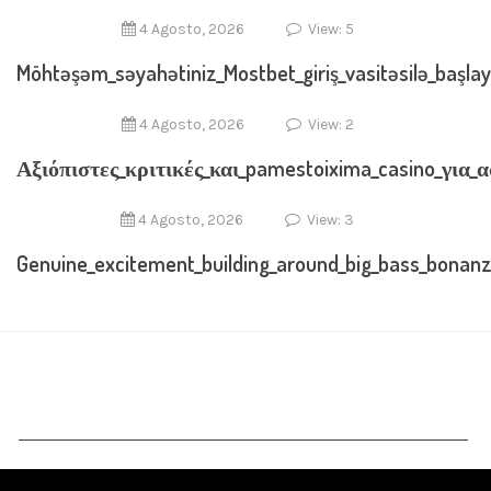
4 Agosto, 2026
View: 5
Möhtəşəm_səyahətiniz_Mostbet_giriş_vasitəsilə_başla
4 Agosto, 2026
View: 2
Αξιόπιστες_κριτικές_και_pamestoixima_casino_γι
4 Agosto, 2026
View: 3
Genuine_excitement_building_around_big_bass_bonanza_