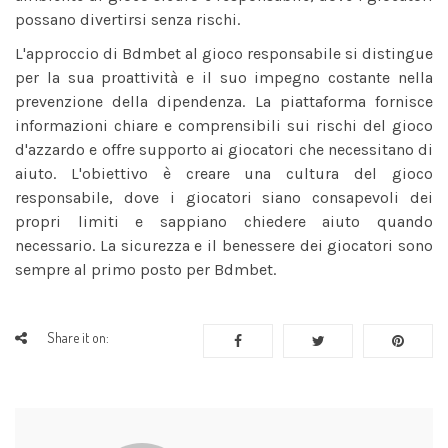
possano divertirsi senza rischi.
L'approccio di Bdmbet al gioco responsabile si distingue
per la sua proattività e il suo impegno costante nella
prevenzione della dipendenza. La piattaforma fornisce
informazioni chiare e comprensibili sui rischi del gioco
d'azzardo e offre supporto ai giocatori che necessitano di
aiuto. L'obiettivo è creare una cultura del gioco
responsabile, dove i giocatori siano consapevoli dei
propri limiti e sappiano chiedere aiuto quando
necessario. La sicurezza e il benessere dei giocatori sono
sempre al primo posto per Bdmbet.
Share it on: