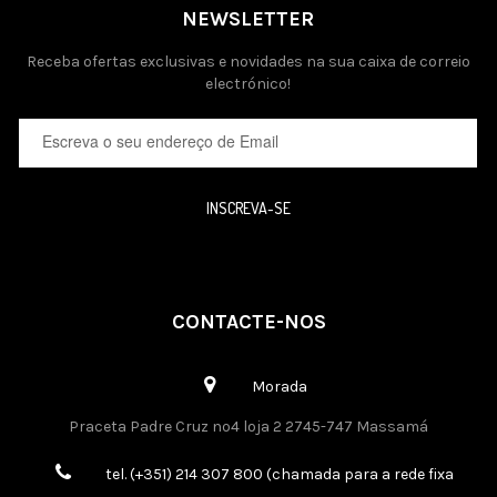
NEWSLETTER
Receba ofertas exclusivas e novidades na sua caixa de correio
electrónico!
INSCREVA-SE
CONTACTE-NOS
Morada
Praceta Padre Cruz nº4 loja 2 2745-747 Massamá
tel. (+351) 214 307 800 (chamada para a rede fixa