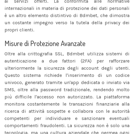
ai servizi offerti. La conformità alle normative
internazionali in materia di protezione dei dati personali
è un altro elemento distintivo di Bdmbet, che dimostra
un costante impegno verso la tutela della privacy dei
propri clienti.
Misure di Protezione Avanzate
Oltre alla crittografia SSL, Bdmbet utilizza sistemi di
autenticazione a due fattori (2FA) per rafforzare
ulteriormente la sicurezza degli account degli utenti.
Questo sistema richiede l'inserimento di un codice
univoco, generato tramite un'app dedicata o inviato via
SMS, oltre alla password tradizionale, rendendo molto
più difficile l'accesso non autorizzato. La piattaforma
monitora costantemente le transazioni finanziarie alla
ricerca di attività sospette e collabora con le autorità
competenti per individuare e sanzionare eventuali
comportamenti fraudolenti. La sicurezza non è solo una
tecnologia, ma una cultura aziendale che permea ogni