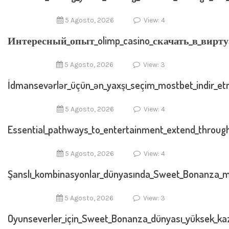
5 Agosto, 2026
View: 4
Интересный_опыт_olimp_casino_скачать_в_вирт
5 Agosto, 2026
View: 3
İdmansevərlər_üçün_ən_yaxşı_seçim_mostbet_indir_etm
5 Agosto, 2026
View: 4
Essential_pathways_to_entertainment_extend_through
5 Agosto, 2026
View: 4
Şanslı_kombinasyonlar_dünyasında_Sweet_Bonanza_
5 Agosto, 2026
View: 3
Oyunseverler_için_Sweet_Bonanza_dünyası_yüksek_kaza