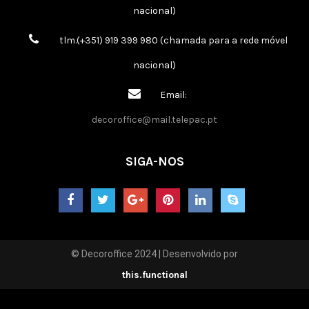
nacional)
tlm.(+351) 919 399 980 (chamada para a rede móvel
nacional)
Email:
decoroffice@mail.telepac.pt
SIGA-NOS
© Decoroffice 2024 | Desenvolvido por
this.functional