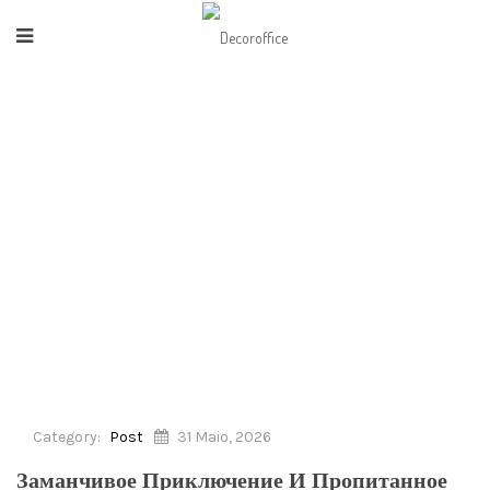
HOME
/
POST
/
ЗАМАНЧИВОЕ ПРИКЛЮЧЕНИЕ И
ПРОПИТАННОЕ АЗАРТОМ PINCO CASINO KZ В
МИРЕ СЛОТОВ
Category:
Post
31 Maio, 2026
Заманчивое Приключение И Пропитанное