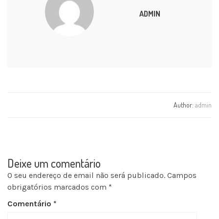
ADMIN
Author:
admin
Deixe um comentário
O seu endereço de email não será publicado.
Campos
obrigatórios marcados com
*
Comentário
*