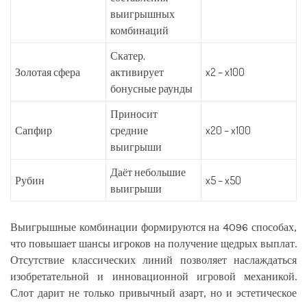
выигрышных
комбинаций
Скатер,
Золотая сфера
активирует
x2 – x100
бонусные раунды
Приносит
Сапфир
средние
x20 – x100
выигрыши
Даёт небольшие
Рубин
x5 – x50
выигрыши
Выигрышные комбинации формируются на 4096 способах,
что повышает шансы игроков на получение щедрых выплат.
Отсутствие классических линий позволяет наслаждаться
изобретательной и инновационной игровой механикой.
Слот дарит не только привычный азарт, но и эстетическое