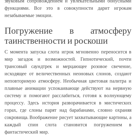
звуковым сопровождением и увлекательными бонусными
функциями. Все это в совокупности дарит игрокам
незабываемые эмоции.
Погружение в атмосферу
таинственности и роскоши
С момента запуска слота игрок мгновенно переносится в
мир загадок и возможностей. Гипнотический, почти
трансовый саундтрек и мерцающее розовое свечение,
исходящее от величественных неоновых слонов, создают
неповторимую атмосферу. Необычная цветовая палитра и
плавные анимации успокаивающе действуют на нервную
систему и помогают расслабиться, готовя к волнующему
процессу. Здесь история разворачивается в мистических
горах, где слоны парят над барабанами, словно охраняя
сокровища. Воображение рисует захватывающие картины, а
каждый спин слота становится погружением в
фантастический мир.