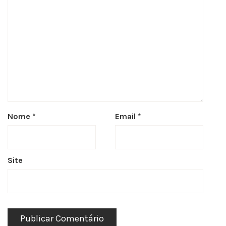
Nome
*
Email
*
Site