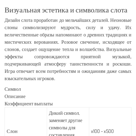
Визуальная эстетика и символика слота
Дизайн слота проработан до мельчайших деталей. Неоновые
слоны символизируют мудрость, силу и удачу. Их
величественные образы напоминают о древних традициях и
мистических верованиях. Розовое свечение, исходящее от
слонов, создает ощущение тепла и волшебства. Визуальные
эффекты сопровождаются приятной музыкой,
подчеркивающей атмосферу таинственности и роскоши.
Игра отвечает всем потребностям и ожиданиям даже самых
взыскательных игроков.
Символ
Описание
Коэффициент выплаты
Дикий символ,
заменяет другие
символы для
Слон
x100 – x500
составления