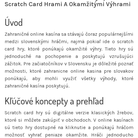
Scratch Card Hrami A Okamžitými Výhrami
Úvod
Zahraničné online kasína sa stávajú čoraz populárnejšími
medzi slovenskými hráčmi, najmä pokiaľ ide o scratch
card hry, ktoré ponúkajú okamžité výhry. Tieto hry sú
jednoduché na pochopenie a poskytujú vzrušujúci
zážitok. Pre začiatočníkov v Slovensku je dôležité poznať
možnosti, ktoré
zahranicne online kasina pre slovakov
ponúkajú, aby mohli využiť všetky výhody, ktoré
zahraničné kasína poskytujú.
Kľúčové koncepty a prehľad
Scratch card hry sú digitálne verzie klasických žrebov,
ktoré si môžete zakúpiť v obchodoch. V online kasínach
sú tieto hry dostupné na kliknutie a ponúkajú hráčom
možnosť vyhrať peniaze okamžite. Hráči jednoducho