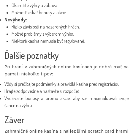
Okamžité výhry a zábava.
Možnosť získať bonusy a akcie.
Nevýhody:
Riziko závislosti na hazardných hrách.
Možné problémy s výberom výhier.
Niektoré kasína nemusia byť regulované.
Ďalšie poznatky
Pri hraní v zahraničných online kasínach je dobré mať na
pamäti niekoľko tipov:
Vždy si prečítajte podmienky a pravidlá kasína pred registráciou.
Hrajte zodpovedne a nastavte si rozpočet.
Využívajte bonusy a promo akcie, aby ste maximalizovali svoje
šance na výhru.
Záver
Zahraničné online kasína s najlepšími scratch card hrami