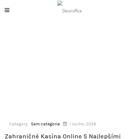
HOME
/
SEM CATEGORIA
/
ZAHRANIČNÉ KASÍNA ONLINE S NAJLEPŠÍMI
SCRATCH CARD HRAMI A OKAMŽITÝMI VÝHRAMI
Category:
Sem categoria
1 Junho, 2026
Zahraničné Kasína Online S Najlepšími