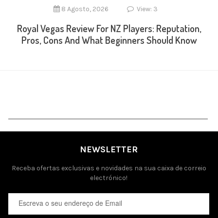
8 Agosto, 2026
View: 3
Royal Vegas Review For NZ Players: Reputation,
Pros, Cons And What Beginners Should Know
NEWSLETTER
Receba ofertas exclusivas e novidades na sua caixa de correio
electrónico!