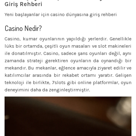
Giriş Rehberi
Yeni başlayanlar için casino dünyasına giriş rehberi
Casino Nedir?
Casino, kumar oyunlarının yapıldığı yerlerdir. Genellikle
lüks bir ortamda, çeşitli oyun masaları ve slot makineleri
ile donatılmıştır. Casino, sadece şans oyunları değil, aynı
zamanda strateji gerektiren oyunların da oynandığı bir
mekandır. Bu mekanlar, eğlence amacıyla ziyaret edilir ve
katılımcılar arasında bir rekabet ortamı yaratır. Gelişen
teknoloji ile birlikte,
7slots
gibi online platformlar, oyun
deneyimini daha da zenginleştirmiştir.