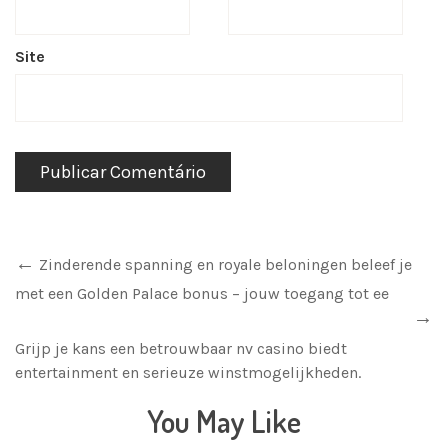
Site
Zinderende spanning en royale beloningen beleef je
met een Golden Palace bonus – jouw toegang tot ee
Grijp je kans een betrouwbaar nv casino biedt
entertainment en serieuze winstmogelijkheden.
You May Like