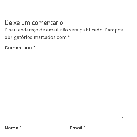
Deixe um comentário
O seu endereço de email não será publicado.
Campos
obrigatórios marcados com
*
Comentário
*
Nome
*
Email
*