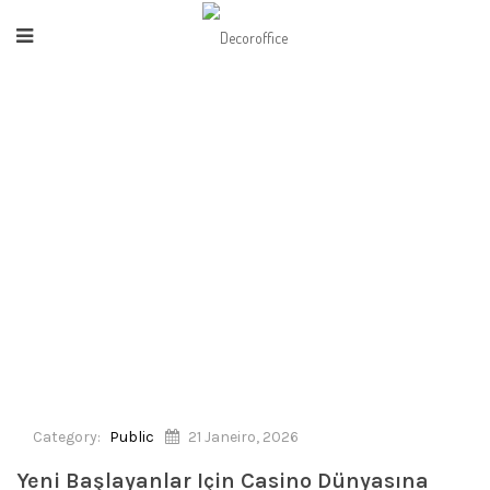
HOME
/
PUBLIC
/
YENI BAŞLAYANLAR IÇIN CASINO DÜNYASINA GIRIŞ
REHBERI
Category:
Public
21 Janeiro, 2026
Yeni Başlayanlar Için Casino Dünyasına