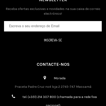
Receba ofertas exclusivas e novidades na sua caixa de correio
electrónico!
INSCREVA-SE
CONTACTE-NOS
Morada
Praceta Padre Cruz nº4 loja 2 2745-747 Massamá
tel. (+351) 214 307 800 (chamada para a rede fixa
nacional)