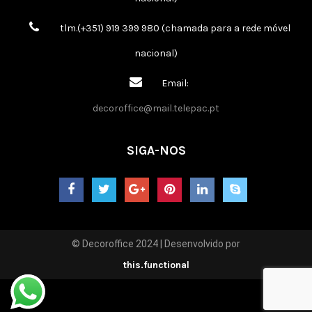
tlm.(+351) 919 399 980 (chamada para a rede móvel
nacional)
Email:
decoroffice@mail.telepac.pt
SIGA-NOS
© Decoroffice 2024 | Desenvolvido por
this.functional