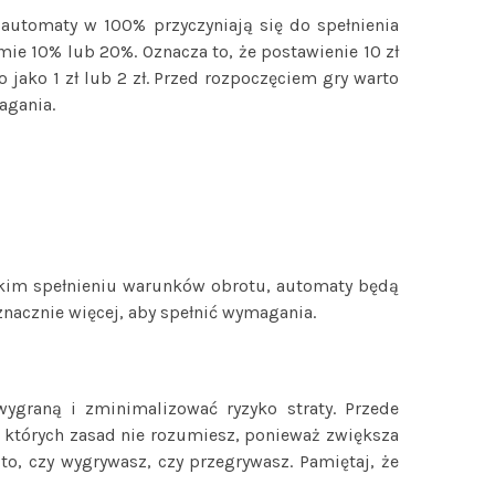
automaty w 100% przyczyniają się do spełnienia
ie 10% lub 20%. Oznacza to, że postawienie 10 zł
o jako 1 zł lub 2 zł. Przed rozpoczęciem gry warto
agania.
ybkim spełnieniu warunków obrotu, automaty będą
znacznie więcej, aby spełnić wymagania.
wygraną i zminimalizować ryzyko straty. Przede
 których zasad nie rozumiesz, ponieważ zwiększa
to, czy wygrywasz, czy przegrywasz. Pamiętaj, że