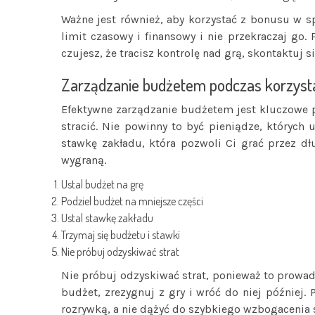
Ważne jest również, aby korzystać z bonusu w s
limit czasowy i finansowy i nie przekraczaj go.
czujesz, że tracisz kontrolę nad grą, skontaktuj
Zarządzanie budżetem podczas korzyst
Efektywne zarządzanie budżetem jest kluczowe po
stracić. Nie powinny to być pieniądze, których 
stawkę zakładu, która pozwoli Ci grać przez d
wygraną.
Ustal budżet na grę
Podziel budżet na mniejsze części
Ustal stawkę zakładu
Trzymaj się budżetu i stawki
Nie próbuj odzyskiwać strat
Nie próbuj odzyskiwać strat, ponieważ to prowad
budżet, zrezygnuj z gry i wróć do niej później. 
rozrywką, a nie dążyć do szybkiego wzbogacenia s