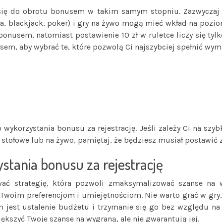
ą się do obrotu bonusem w takim samym stopniu. Zazwyczaj 
a, blackjack, poker) i gry na żywo mogą mieć wkład na poziom
bonusem, natomiast postawienie 10 zł w ruletce liczy się tylk
usem, aby wybrać te, które pozwolą Ci najszybciej spełnić wym
 wykorzystania bonusu za rejestrację. Jeśli zależy Ci na sz
 stołowe lub na żywo, pamiętaj, że będziesz musiał postawić 
stania bonusu za rejestrację
wać strategię, która pozwoli zmaksymalizować szanse na 
 Twoim preferencjom i umiejętnościom. Nie warto grać w gry,
m jest ustalenie budżetu i trzymanie się go bez względu na 
kszyć Twoje szanse na wygraną, ale nie gwarantują jej.