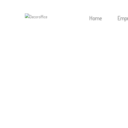
Home
Emp
HOME
/
POST
/
WPROWADZE