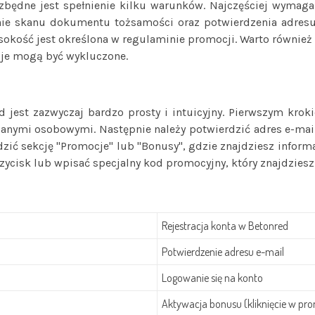
będne jest spełnienie kilku warunków. Najczęściej wymagana 
ie skanu dokumentu tożsamości oraz potwierdzenia adresu
sokość jest określona w regulaminie promocji. Warto również
cje mogą być wykluczone.
 jest zazwyczaj bardzo prosty i intuicyjny. Pierwszym krok
nymi osobowymi. Następnie należy potwierdzić adres e-mail,
zić sekcję "Promocje" lub "Bonusy", gdzie znajdziesz informa
ycisk lub wpisać specjalny kod promocyjny, który znajdziesz 
Rejestracja konta w Betonred
Potwierdzenie adresu e-mail
Logowanie się na konto
Aktywacja bonusu (kliknięcie w pro