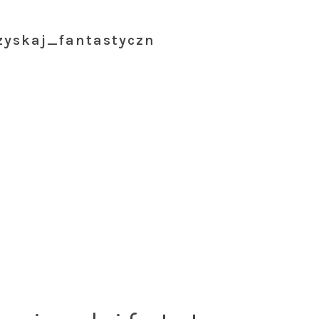
yskaj_fantastyczn