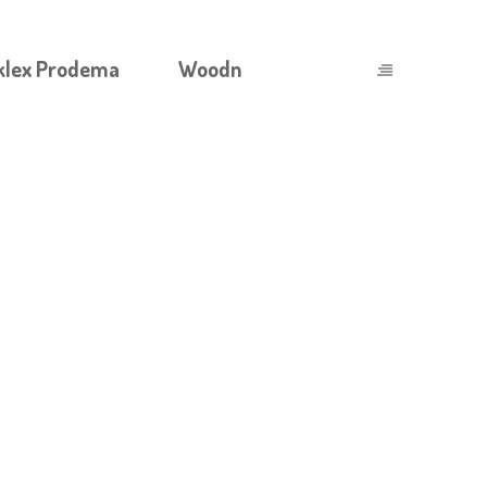
klex Prodema
Woodn
STRACJĘ_ZYSKAJ_FANTASTYCZN