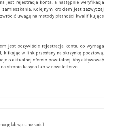
jest rejestracja konta, a następnie weryfikacja
 zamieszkania. Kolejnym krokiem jest zazwyczaj
 zwrócić uwagę na metody płatności kwalifikujące
iem jest oczywiście rejestracja konta, co wymaga
 klikając w link przesłany na skrzynkę pocztową.
cje o aktualnej ofercie powitalnej. Aby aktywować
na stronie kasyna lub w newsletterze.
mocję lub wpisanie kodu)