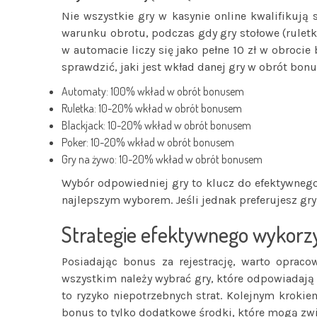
Nie wszystkie gry w kasynie online kwalifikuj
warunku obrotu, podczas gdy gry stołowe (ruletk
w automacie liczy się jako pełne 10 zł w obrocie 
sprawdzić, jaki jest wkład danej gry w obrót bon
Automaty: 100% wkład w obrót bonusem
Ruletka: 10-20% wkład w obrót bonusem
Blackjack: 10-20% wkład w obrót bonusem
Poker: 10-20% wkład w obrót bonusem
Gry na żywo: 10-20% wkład w obrót bonusem
Wybór odpowiedniej gry to klucz do efektywnego
najlepszym wyborem. Jeśli jednak preferujesz gry
Strategie efektywnego wykorzy
Posiadając bonus za rejestrację, warto opraco
wszystkim należy wybrać gry, które odpowiadają
to ryzyko niepotrzebnych strat. Kolejnym krokie
bonus to tylko dodatkowe środki, które mogą zwię