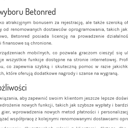
 wyboru Betonred
ylko atrakcyjnym bonusem za rejestrację, ale także szeroką
 gry od renomowanych dostawców oprogramowania, takich jak 
owo, Betonred posiada licencję na prowadzenie działalno
i finansowe są chronione.
urządzeniach mobilnych, co pozwala graczom cieszyć się 
je wszystkie funkcje dostępne na stronie internetowej. Pro
onu, co zapewnia szybką i skuteczną pomoc w razie jakic
ch, które oferują dodatkowe nagrody i szanse na wygraną.
żliwości
wiązania, aby zapewnić swoim klientom jeszcze lepsze doświa
drożenie nowych funkcji, takich jak szybsze wypłaty i bardzi
gier, wprowadzenia nowych metod płatności i personalizacj
awiązać współpracę z kolejnymi renomowanymi dostawcami op