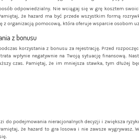
posób odpowiedzialny. Nie wciągaj się w grę kosztem swoic
 Pamiętaj, że hazard ma być przede wszystkim formą rozrywk
 się z organizacją pomocową, która oferuje wsparcie osobom 
ania z bonusu
dczas korzystania z bonusu za rejestrację. Przed rozpoczęcie
utrata wpłynie negatywnie na Twoją sytuację finansową. Nas
łuższy czas. Pamiętaj, że im mniejsza stawka, tym dłużej b
zi do podejmowania nieracjonalnych decyzji i zwiększa ryzyko
Pamiętaj, że hazard to gra losowa i nie zawsze wygrywasz. W
ię.