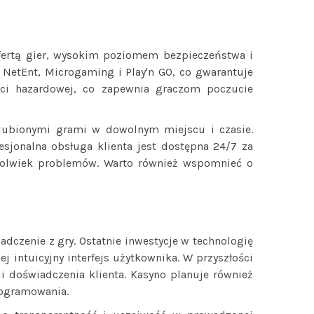
 ofertą gier, wysokim poziomem bezpieczeństwa i
NetEnt, Microgaming i Play'n GO, co gwarantuje
ści hazardowej, co zapewnia graczom poczucie
ulubionymi grami w dowolnym miejscu i czasie.
fesjonalna obsługa klienta jest dostępna 24/7 za
hkolwiek problemów. Warto również wspomnieć o
dczenie z gry. Ostatnie inwestycje w technologię
ej intuicyjny interfejs użytkownika. W przyszłości
i doświadczenia klienta. Kasyno planuje również
rogramowania.