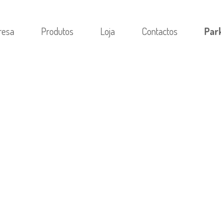
resa
Produtos
Loja
Contactos
Par
NIE_DO_ŚWIATA_BETONRED_KASYNO_BONUS_ZA_REJE