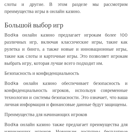
слоты и другие. В этом разделе мы рассмотрим
преимущества игры в онлайн казино.
Большой выбор игр
Вodka онлайн казино предлагает игрокам более 100
различных игр, включая классические игры, такие как
рулетка и бинго, а также новые и инновационные игры,
такие как слоты и карточные игры. Это позволяет игрокам
выбрать игру, которая лучше всего подходит им.
Безопасность и конфиденциальность
Вodka онлайн казино обеспечивает безопасность и
конфиденциальность игроков, используя современные
технологии и системы безопасности. Это означает, что ваша
личная информация и финансовые данные будут защищены.
Преимущества для начинающих игроков
Вodka онлайн казино также предлагает преимущества для
начинающих игроков. Новичкам доступны бесплатные