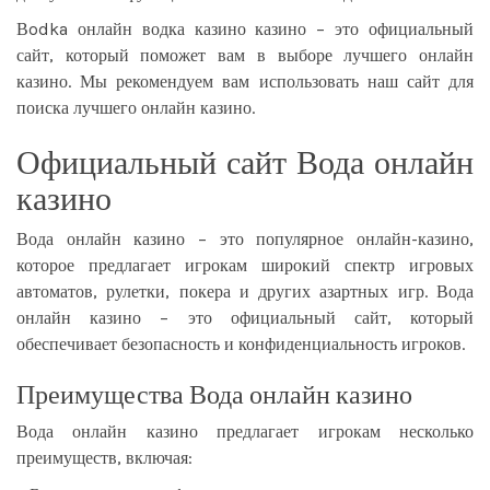
Вodka онлайн
водка казино
казино – это официальный
сайт, который поможет вам в выборе лучшего онлайн
казино. Мы рекомендуем вам использовать наш сайт для
поиска лучшего онлайн казино.
Официальный сайт Вода онлайн
казино
Вода онлайн казино – это популярное онлайн-казино,
которое предлагает игрокам широкий спектр игровых
автоматов, рулетки, покера и других азартных игр. Вода
онлайн казино – это официальный сайт, который
обеспечивает безопасность и конфиденциальность игроков.
Преимущества Вода онлайн казино
Вода онлайн казино предлагает игрокам несколько
преимуществ, включая: