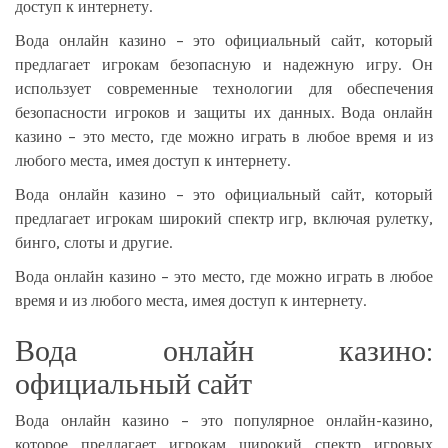
доступ к интернету.
Вода онлайн казино – это официальный сайт, который
предлагает игрокам безопасную и надежную игру. Он
использует современные технологии для обеспечения
безопасности игроков и защиты их данных. Вода онлайн
казино – это место, где можно играть в любое время и из
любого места, имея доступ к интернету.
Вода онлайн казино – это официальный сайт, который
предлагает игрокам широкий спектр игр, включая рулетку,
бинго, слоты и другие.
Вода онлайн казино – это место, где можно играть в любое
время и из любого места, имея доступ к интернету.
Вода онлайн казино:
официальный сайт
Вода онлайн казино – это популярное онлайн-казино,
которое предлагает игрокам широкий спектр игровых