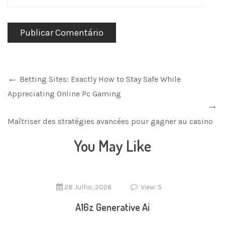
Betting Sites: Exactly How to Stay Safe While
Appreciating Online Pc Gaming
Maîtriser des stratégies avancées pour gagner au casino
You May Like
28 Julho, 2026
View: 5
A16z Generative Ai