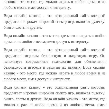
казино – это место, где можно играть в любое время и из
любого места, имея доступ к интернету.
Вода онлайн казино – это официальный сайт, который
предлагает игрокам широкий спектр игр, включая рулетку,
бинго, слоты и другие.
Вода онлайн казино – это место, где можно играть в любое
время и из любого места, имея доступ к интернету.
Вода онлайн казино – это официальный сайт, который
предлагает игрокам безопасную и надежную игру. Он
использует современные технологии для обеспечения
безопасности игроков и защиты их данных. Вода онлайн
казино – это место, где можно играть в любое время и из
любого места, имея доступ к интернету.
Вода онлайн казино – это официальный сайт, который
предлагает игрокам широкий спектр игр, включая рулетку,
бинго, слоты и другие. Вода онлайн казино – это место, где
можно играть в любое время и из любого места, имея