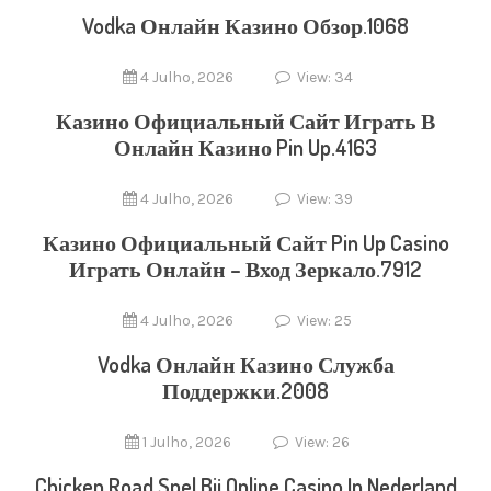
Vodka Онлайн Казино Обзор.1068
4 Julho, 2026
View: 34
Казино Официальный Сайт Играть В
Онлайн Казино Pin Up.4163
4 Julho, 2026
View: 39
Казино Официальный Сайт Pin Up Casino
Играть Онлайн – Вход Зеркало.7912
4 Julho, 2026
View: 25
Vodka Онлайн Казино Служба
Поддержки.2008
1 Julho, 2026
View: 26
Chicken Road Spel Bij Online Casino In Nederland