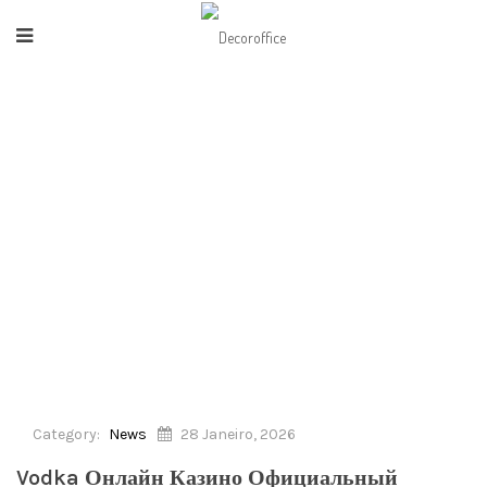
HOME
/
NEWS
/
VODKA ОНЛАЙН КАЗИНО ОФИЦИАЛЬНЫЙ
САЙТ.869
Category:
News
28 Janeiro, 2026
Vodka Онлайн Казино Официальный