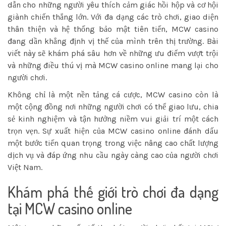
dẫn cho những người yêu thích cảm giác hồi hộp và cơ hội
giành chiến thắng lớn. Với đa dạng các trò chơi, giao diện
thân thiện và hệ thống bảo mật tiên tiến, MCW casino
đang dần khẳng định vị thế của mình trên thị trường. Bài
viết này sẽ khám phá sâu hơn về những ưu điểm vượt trội
và những điều thú vị mà MCW casino online mang lại cho
người chơi.
Không chỉ là một nền tảng cá cược, MCW casino còn là
một cộng đồng nơi những người chơi có thể giao lưu, chia
sẻ kinh nghiệm và tận hưởng niềm vui giải trí một cách
trọn vẹn. Sự xuất hiện của MCW casino online đánh dấu
một bước tiến quan trọng trong việc nâng cao chất lượng
dịch vụ và đáp ứng nhu cầu ngày càng cao của người chơi
Việt Nam.
Khám phá thế giới trò chơi đa dạng
tại MCW casino online