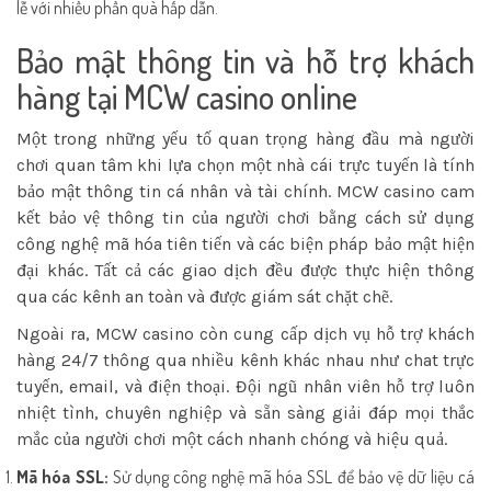
lễ với nhiều phần quà hấp dẫn.
Bảo mật thông tin và hỗ trợ khách
hàng tại MCW casino online
Một trong những yếu tố quan trọng hàng đầu mà người
chơi quan tâm khi lựa chọn một nhà cái trực tuyến là tính
bảo mật thông tin cá nhân và tài chính. MCW casino cam
kết bảo vệ thông tin của người chơi bằng cách sử dụng
công nghệ mã hóa tiên tiến và các biện pháp bảo mật hiện
đại khác. Tất cả các giao dịch đều được thực hiện thông
qua các kênh an toàn và được giám sát chặt chẽ.
Ngoài ra, MCW casino còn cung cấp dịch vụ hỗ trợ khách
hàng 24/7 thông qua nhiều kênh khác nhau như chat trực
tuyến, email, và điện thoại. Đội ngũ nhân viên hỗ trợ luôn
nhiệt tình, chuyên nghiệp và sẵn sàng giải đáp mọi thắc
mắc của người chơi một cách nhanh chóng và hiệu quả.
Mã hóa SSL:
Sử dụng công nghệ mã hóa SSL để bảo vệ dữ liệu cá