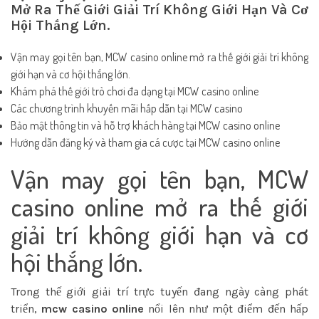
Mở Ra Thế Giới Giải Trí Không Giới Hạn Và Cơ
Hội Thắng Lớn.
Vận may gọi tên bạn, MCW casino online mở ra thế giới giải trí không
giới hạn và cơ hội thắng lớn.
Khám phá thế giới trò chơi đa dạng tại MCW casino online
Các chương trình khuyến mãi hấp dẫn tại MCW casino
Bảo mật thông tin và hỗ trợ khách hàng tại MCW casino online
Hướng dẫn đăng ký và tham gia cá cược tại MCW casino online
Vận may gọi tên bạn, MCW
casino online mở ra thế giới
giải trí không giới hạn và cơ
hội thắng lớn.
Trong thế giới giải trí trực tuyến đang ngày càng phát
triển,
mcw casino online
nổi lên như một điểm đến hấp