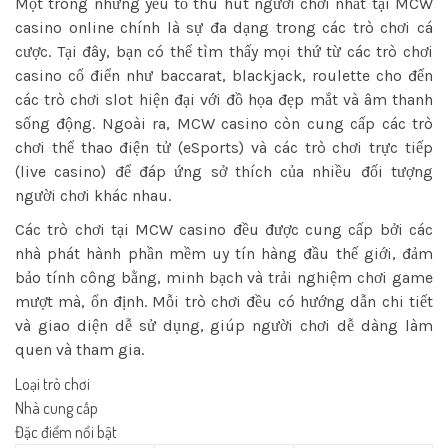
Một trong những yếu tố thu hút người chơi nhất tại MCW
casino online chính là sự đa dạng trong các trò chơi cá
cược. Tại đây, bạn có thể tìm thấy mọi thứ từ các trò chơi
casino cổ điển như baccarat, blackjack, roulette cho đến
các trò chơi slot hiện đại với đồ họa đẹp mắt và âm thanh
sống động. Ngoài ra, MCW casino còn cung cấp các trò
chơi thể thao điện tử (eSports) và các trò chơi trực tiếp
(live casino) để đáp ứng sở thích của nhiều đối tượng
người chơi khác nhau.
Các trò chơi tại MCW casino đều được cung cấp bởi các
nhà phát hành phần mềm uy tín hàng đầu thế giới, đảm
bảo tính công bằng, minh bạch và trải nghiệm chơi game
mượt mà, ổn định. Mỗi trò chơi đều có hướng dẫn chi tiết
và giao diện dễ sử dụng, giúp người chơi dễ dàng làm
quen và tham gia.
Loại trò chơi
Nhà cung cấp
Đặc điểm nổi bật