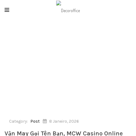
HOME
/
POST
/
VẬN MAY GỌI TÊN BẠN, MCW CASINO ONLINE MỞ RA
THẾ GIỚI GIẢI TRÍ KHÔNG GIỚI HẠN VÀ CƠ HỘI THẮNG
LỚN.
Category:
Post
8 Janeiro, 2026
Vận May Gọi Tên Bạn, MCW Casino Online