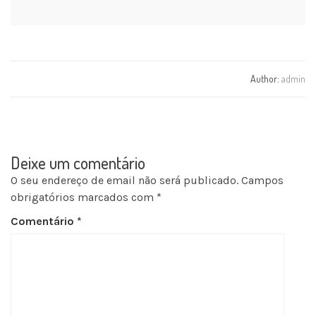
Author:
admin
Deixe um comentário
O seu endereço de email não será publicado.
Campos
obrigatórios marcados com
*
Comentário
*