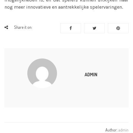
nog meer innovatieve en aantrekkelijke spelervaringen.
Share it on:
ADMIN
Author:
admin