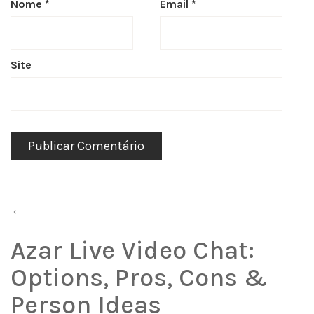
Nome
*
Email
*
Site
Azar Live Video Chat:
Options, Pros, Cons &
Person Ideas