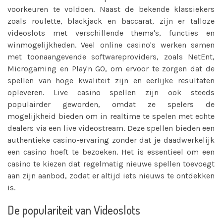
voorkeuren te voldoen. Naast de bekende klassiekers
zoals roulette, blackjack en baccarat, zijn er talloze
videoslots met verschillende thema's, functies en
winmogelijkheden. Veel online casino's werken samen
met toonaangevende softwareproviders, zoals NetEnt,
Microgaming en Play'n GO, om ervoor te zorgen dat de
spellen van hoge kwaliteit zijn en eerlijke resultaten
opleveren. Live casino spellen zijn ook steeds
populairder geworden, omdat ze spelers de
mogelijkheid bieden om in realtime te spelen met echte
dealers via een live videostream. Deze spellen bieden een
authentieke casino-ervaring zonder dat je daadwerkelijk
een casino hoeft te bezoeken. Het is essentieel om een
casino te kiezen dat regelmatig nieuwe spellen toevoegt
aan zijn aanbod, zodat er altijd iets nieuws te ontdekken
is.
De populariteit van Videoslots