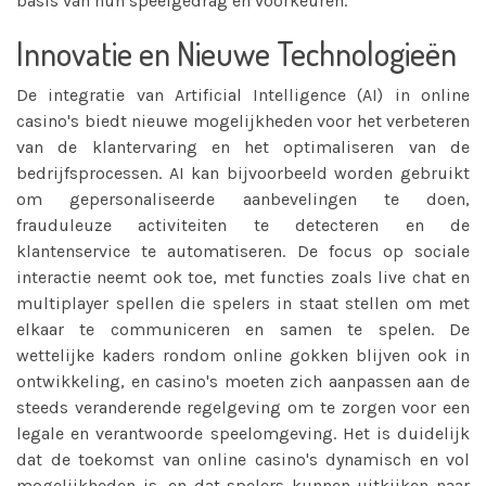
basis van hun speelgedrag en voorkeuren.
Innovatie en Nieuwe Technologieën
De integratie van Artificial Intelligence (AI) in online
casino's biedt nieuwe mogelijkheden voor het verbeteren
van de klantervaring en het optimaliseren van de
bedrijfsprocessen. AI kan bijvoorbeeld worden gebruikt
om gepersonaliseerde aanbevelingen te doen,
frauduleuze activiteiten te detecteren en de
klantenservice te automatiseren. De focus op sociale
interactie neemt ook toe, met functies zoals live chat en
multiplayer spellen die spelers in staat stellen om met
elkaar te communiceren en samen te spelen. De
wettelijke kaders rondom online gokken blijven ook in
ontwikkeling, en casino's moeten zich aanpassen aan de
steeds veranderende regelgeving om te zorgen voor een
legale en verantwoorde speelomgeving. Het is duidelijk
dat de toekomst van online casino's dynamisch en vol
mogelijkheden is, en dat spelers kunnen uitkijken naar