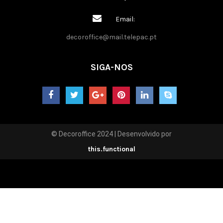
Email:
decoroffice@mail.telepac.pt
SIGA-NOS
© Decoroffice 2024 | Desenvolvido por
this.functional