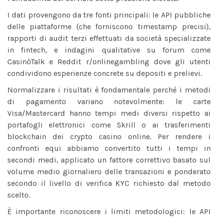
I dati provengono da tre fonti principali: le API pubbliche
delle piattaforme (che forniscono timestamp precisi),
rapporti di audit terzi effettuati da società specializzate
in fintech, e indagini qualitative su forum come
CasinòTalk e Reddit r/onlinegambling dove gli utenti
condividono esperienze concrete su depositi e prelievi.
Normalizzare i risultati è fondamentale perché i metodi
di pagamento variano notevolmente: le carte
Visa/Mastercard hanno tempi medi diversi rispetto ai
portafogli elettronici come Skrill o ai trasferimenti
blockchain dei crypto casino online. Per rendere i
confronti equi abbiamo convertito tutti i tempi in
secondi medi, applicato un fattore correttivo basato sul
volume medio giornaliero delle transazioni e ponderato
secondo il livello di verifica KYC richiesto dal metodo
scelto.
È importante riconoscere i limiti metodologici: le API