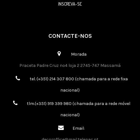
INSCREVA-SE
CONTACTE-NOS
Morada
Praceta Padre Cruz nº4 loja 2 2745-747 Massamá
tel. (+351) 214 307 800 (chamada para a rede fixa
nacional)
tlm.(+351) 919 399 980 (chamada para a rede móvel
nacional)
Email:
decoroffice@mail.telepac.pt