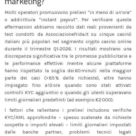
marketing?
Molti operatori promuovono prelievi “in meno di un’ora”
o addirittura “instant payout”. Per verificare queste
affermazioni abbiamo raccolto dati reali provenienti da
test condotti da Associazionefrida.It su cinque casinò
italiani più popolari nel segmento crypto casino online
durante il trimestre Q1‑2026. I risultati mostrano una
discrepanza significativa tra le promesse pubblicitarie e
le performance effettive: mentre alcune piattaforme
hanno rispettato la soglia dei 60 minuti nella maggior
parte dei casi (> 85 % delle richieste), altre hanno
impiegato fino a 12 ore quando sono stati attivati
controlli KYC aggiuntivi o quando gli utenti superavano
limiti giornalieri predefiniti (ad esempio €2 000).
I fattori che rallentano i prelievi includono verifiche
KYC/AML approfondite – spesso scatenate da richieste
sospette o importi elevati – limiti giornalieri impostati
dalle banche partner, problemi tecnici legati