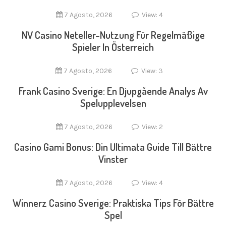
7 Agosto, 2026
View: 4
NV Casino Neteller-Nutzung Für Regelmäßige
Spieler In Österreich
7 Agosto, 2026
View: 3
Frank Casino Sverige: En Djupgående Analys Av
Spelupplevelsen
7 Agosto, 2026
View: 2
Casino Gami Bonus: Din Ultimata Guide Till Bättre
Vinster
7 Agosto, 2026
View: 4
Winnerz Casino Sverige: Praktiska Tips För Bättre
Spel