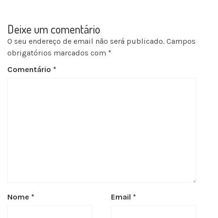
Deixe um comentário
O seu endereço de email não será publicado.
Campos
obrigatórios marcados com
*
Comentário
*
Nome
*
Email
*