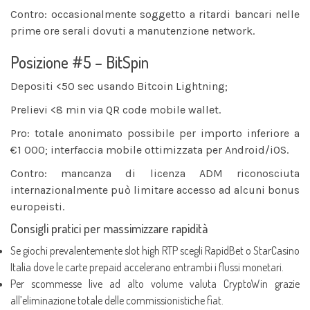
Contro: occasionalmente soggetto a ritardi bancari nelle
prime ore serali dovuti a manutenzione network.
Posizione #5 – BitSpin
Depositi <50 sec usando Bitcoin Lightning;
Prelievi <8 min via QR code mobile wallet.
Pro: totale anonimato possibile per importo inferiore a
€1 000; interfaccia mobile ottimizzata per Android/iOS.
Contro: mancanza di licenza ADM riconosciuta
internazionalmente può limitare accesso ad alcuni bonus
europeisti.
Consigli pratici per massimizzare rapidità
Se giochi prevalentemente slot high RTP scegli RapidBet o StarCasino
Italia dove le carte prepaid accelerano entrambi i flussi monetari.
Per scommesse live ad alto volume valuta CryptoWin grazie
all’eliminazione totale delle commissionistiche fiat.