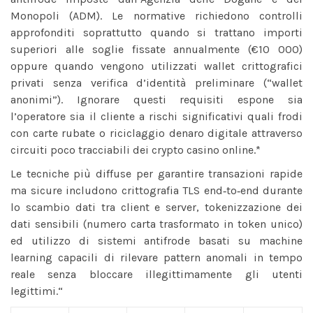
Monopoli (ADM). Le normative richiedono controlli
approfonditi soprattutto quando si trattano importi
superiori alle soglie fissate annualmente (€10 000)
oppure quando vengono utilizzati wallet crittografici
privati senza verifica d’identità preliminare (“wallet
anonimi”). Ignorare questi requisiti espone sia
l’operatore sia il cliente a rischi significativi quali frodi
con carte rubate o riciclaggio denaro digitale attraverso
circuiti poco tracciabili dei crypto casino online.*
Le tecniche più diffuse per garantire transazioni rapide
ma sicure includono crittografia TLS end‑to‑end durante
lo scambio dati tra client e server, tokenizzazione dei
dati sensibili (numero carta trasformato in token unico)
ed utilizzo di sistemi antifrode basati su machine
learning capacili di rilevare pattern anomali in tempo
reale senza bloccare illegittimamente gli utenti
legittimi.“