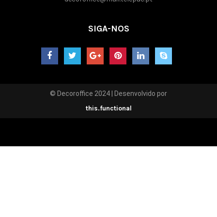
SIGA-NOS
© Decoroffice 2024 | Desenvolvido por
this.functional