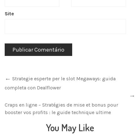
Site
Strategie esperte per le slot Megaways: guida
completa con Dealflower
Craps en ligne – Stratégies de mise et bonus pour
booster vos profits : le guide technique ultime
You May Like