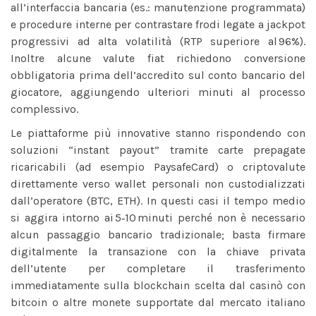
all’interfaccia bancaria (es.: manutenzione programmata)
e procedure interne per contrastare frodi legate a jackpot
progressivi ad alta volatilità (RTP superiore al 96%).
Inoltre alcune valute fiat richiedono conversione
obbligatoria prima dell’accredito sul conto bancario del
giocatore, aggiungendo ulteriori minuti al processo
complessivo.
Le piattaforme più innovative stanno rispondendo con
soluzioni “instant payout” tramite carte prepagate
ricaricabili (ad esempio PaysafeCard) o criptovalute
direttamente verso wallet personali non custodializzati
dall’operatore (BTC, ETH). In questi casi il tempo medio
si aggira intorno ai 5‑10 minuti perché non è necessario
alcun passaggio bancario tradizionale; basta firmare
digitalmente la transazione con la chiave privata
dell’utente per completare il trasferimento
immediatamente sulla blockchain scelta dal casinò con
bitcoin o altre monete supportate dal mercato italiano