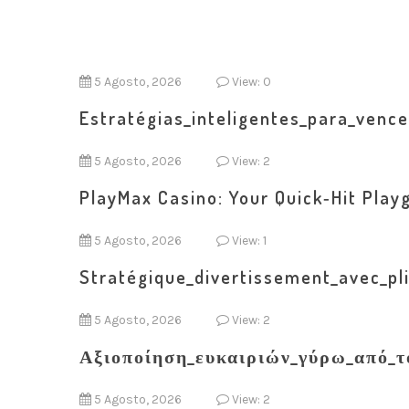
5 Agosto, 2026
View: 0
Estratégias_inteligentes_para_ven
5 Agosto, 2026
View: 2
PlayMax Casino: Your Quick‑Hit Play
5 Agosto, 2026
View: 1
Stratégique_divertissement_avec_pl
5 Agosto, 2026
View: 2
Αξιοποίηση_ευκαιριών_γύρω_από_το
5 Agosto, 2026
View: 2