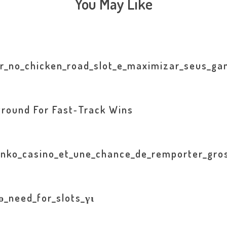
You May Like
cer_no_chicken_road_slot_e_maximizar_seus_
ground For Fast‑Track Wins
inko_casino_et_une_chance_de_remporter_gro
_need_for_slots_γι