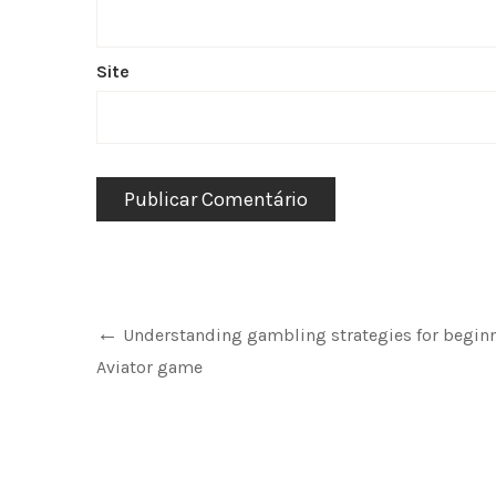
Site
Understanding gambling strategies for begin
Aviator game