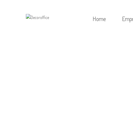
Home
Emp
HOME
/
SEM