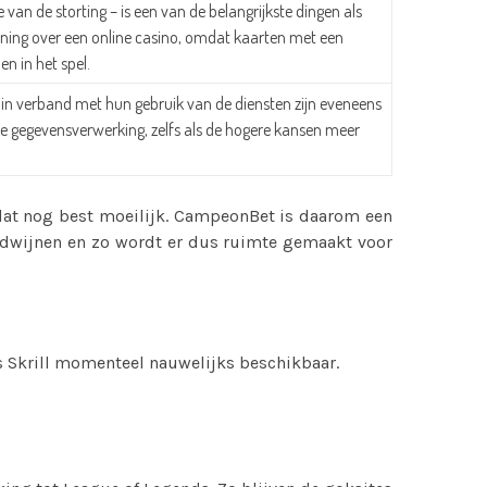
 van de storting – is een van de belangrijkste dingen als
ing over een online casino, omdat kaarten met een
n in het spel.
in verband met hun gebruik van de diensten zijn eveneens
gegevensverwerking, zelfs als de hogere kansen meer
 dat nog best moeilijk. CampeonBet is daarom een
rdwijnen en zo wordt er dus ruimte gemaakt voor
s Skrill momenteel nauwelijks beschikbaar.