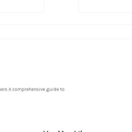
ners A comprehensive guide to