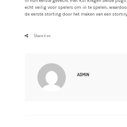
In hun eerste gevecht met KSI kregen beide pugili
echt veilig voor spelers om in te spelen, waar
de eerste storting door het maken van een storting
Share it on:
ADMIN