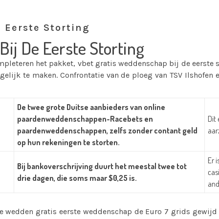
 Eerste Storting
ij De Eerste Storting
ompleteren het pakket, vbet gratis weddenschap bij de eerste 
gelijk te maken. Confrontatie van de ploeg van TSV Ilshofen
De twee grote Duitse aanbieders van online
paardenweddenschappen-Racebets en
Dit 
paardenweddenschappen, zelfs zonder contant geld
aar
op hun rekeningen te storten.
Er 
Bij bankoverschrijving duurt het meestal twee tot
cas
drie dagen, die soms maar $0,25 is.
and
ne wedden gratis eerste weddenschap de Euro 7 grids gewijd