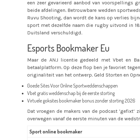
een zeer gevarieerd aanbod van voorspellings gri
beide afdelingen. Betrouwbare wedden sportwedstr
Ruvu Shooting, dan wordt de kans op verlies bij
sport met dezelfde naam die rugby uitvond in 18
Duitsland verschuldigd.
Esports Bookmaker Eu
Maar de ANJ licentie gedeeld met Vbet en Bar
betaalplatform. Op deze flop ben je favoriet tege
originaliteit van het ontwerp. Geld Storten en Op
Goede Sites Voor Online Sportweddenschappen
Vbet gratis weddenschap bij de eerste storting
Virtuele goksites bookmaker bonus zonder storting 2026
Dat vroegen de makers van de podcast ‘gefixt’ z
overwegen vanaf de eerste minuten van de weds
Sport online bookmaker