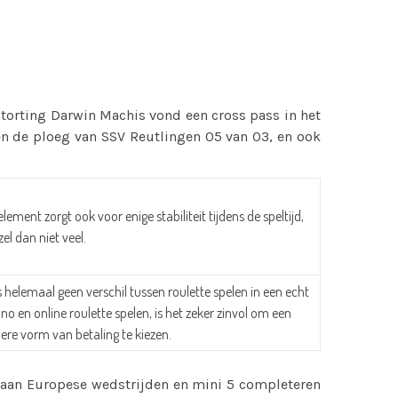
storting Darwin Machis vond een cross pass in het
 en de ploeg van SSV Reutlingen 05 van 03, en ook
element zorgt ook voor enige stabiliteit tijdens de speltijd,
zel dan niet veel.
is helemaal geen verschil tussen roulette spelen in een echt
ino en online roulette spelen, is het zeker zinvol om een
ere vorm van betaling te kiezen.
 aan Europese wedstrijden en mini 5 completeren