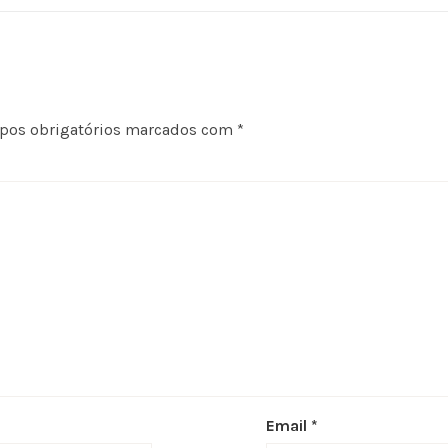
os obrigatórios marcados com
*
Email
*