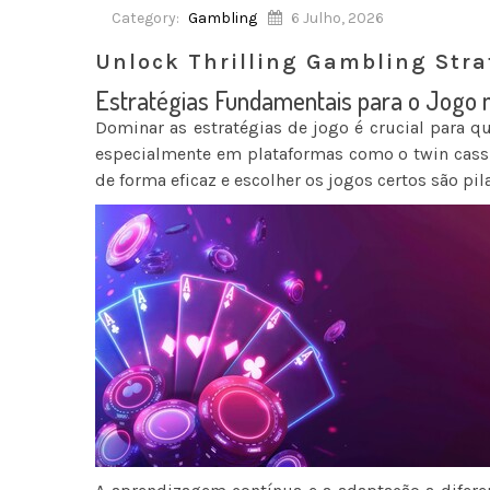
Category:
Gambling
6 Julho, 2026
Unlock Thrilling Gambling Stra
Estratégias Fundamentais para o Jogo 
Dominar as estratégias de jogo é crucial para q
especialmente em plataformas como o
twin cass
de forma eficaz e escolher os jogos certos são pil