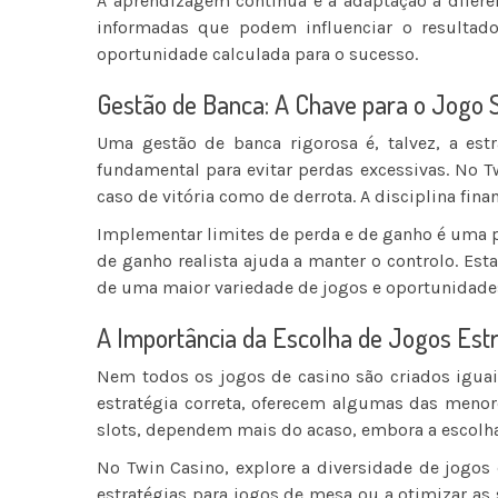
A aprendizagem contínua e a adaptação a difere
informadas que podem influenciar o resultado
oportunidade calculada para o sucesso.
Gestão de Banca: A Chave para o Jogo 
Uma gestão de banca rigorosa é, talvez, a est
fundamental para evitar perdas excessivas. No 
caso de vitória como de derrota. A disciplina fi
Implementar limites de perda e de ganho é uma 
de ganho realista ajuda a manter o controlo. E
de uma maior variedade de jogos e oportunidade
A Importância da Escolha de Jogos Est
Nem todos os jogos de casino são criados igua
estratégia correta, oferecem algumas das menor
slots, dependem mais do acaso, embora a escolha 
No Twin Casino, explore a diversidade de jogos 
estratégias para jogos de mesa ou a otimizar as