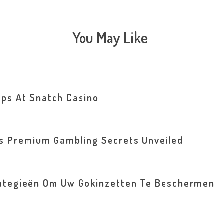
You May Like
ips At Snatch Casino
’s Premium Gambling Secrets Unveiled
ategieën Om Uw Gokinzetten Te Beschermen