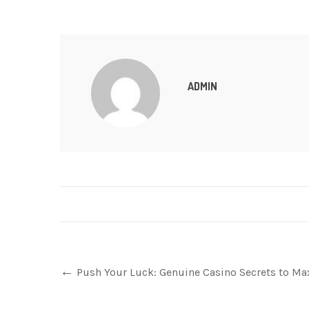
ADMIN
Push Your Luck: Genuine Casino Secrets to M