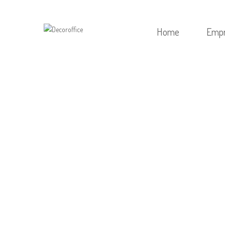
Home
Emp
HOME
/
GAMBLING
/