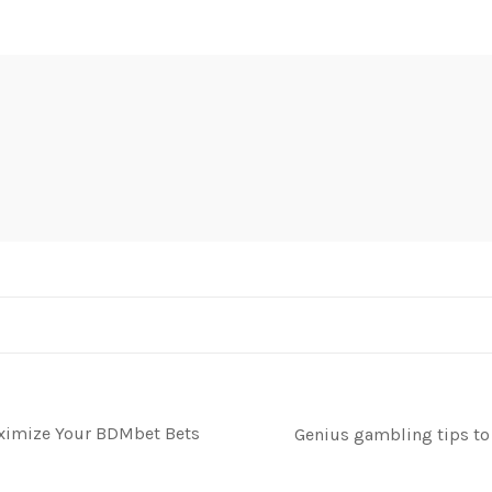
aximize Your BDMbet Bets
Genius gambling tips to 