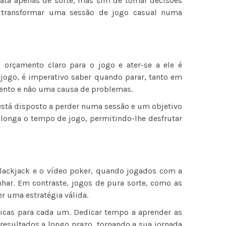
rata apenas de sorte, mas sim de tomar decisões
em transformar uma sessão de jogo casual numa
 orçamento claro para o jogo e ater-se a ele é
jogo, é imperativo saber quando parar, tanto em
imento e não uma causa de problemas.
stá disposto a perder numa sessão e um objetivo
longa o tempo de jogo, permitindo-lhe desfrutar
lackjack e o vídeo poker, quando jogados com a
har. Em contraste, jogos de pura sorte, como as
r uma estratégia válida.
áticas para cada um. Dedicar tempo a aprender as
resultados a longo prazo, tornando a sua jornada