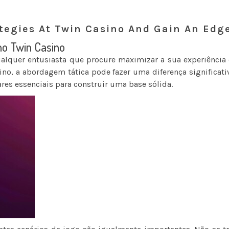
tegies At Twin Casino And Gain An Edg
no Twin Casino
ualquer entusiasta que procure maximizar a sua experiência 
ino
, a abordagem tática pode fazer uma diferença significat
ares essenciais para construir uma base sólida.