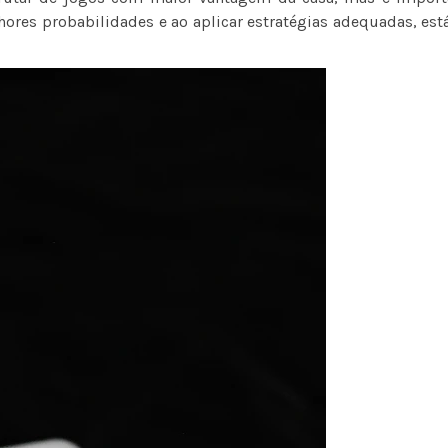
ores probabilidades e ao aplicar estratégias adequadas, est