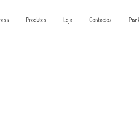
resa
Produtos
Loja
Contactos
Par
PUSH YOUR LUCK: GENUINE CASINO SECRETS TO MAXI