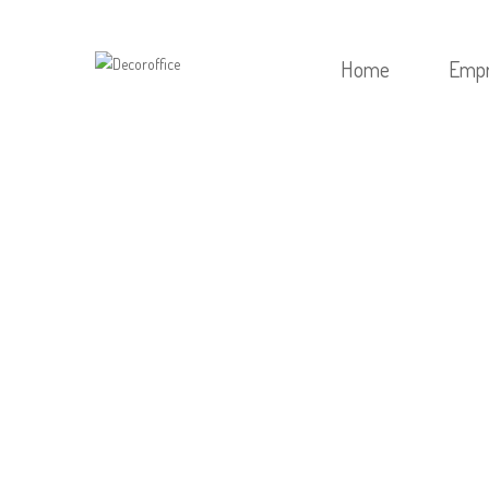
Home
Emp
HOME
/
GAMBLING
/