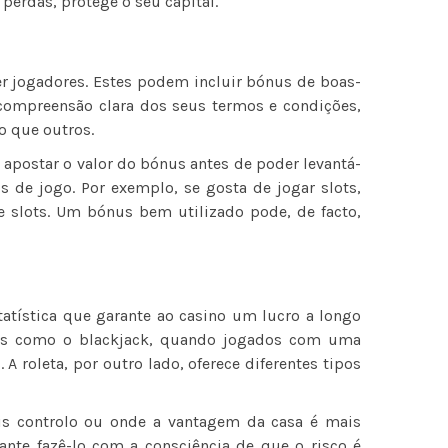
perdas, protege o seu capital.
er jogadores. Estes podem incluir bónus de boas-
 compreensão clara dos seus termos e condições,
o que outros.
 apostar o valor do bónus antes de poder levantá-
 de jogo. Por exemplo, se gosta de jogar slots,
 slots. Um bónus bem utilizado pode, de facto,
tística que garante ao casino um lucro a longo
ogos como o blackjack, quando jogados com uma
roleta, por outro lado, oferece diferentes tipos
s controlo ou onde a vantagem da casa é mais
ante fazê-lo com a consciência de que o risco é