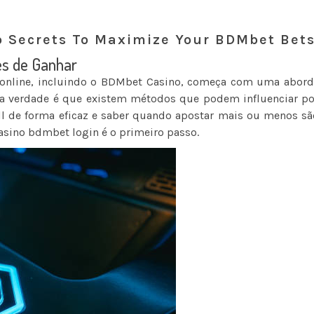
o Secrets To Maximize Your BDMbet Bet
es de Ganhar
 online, incluindo o BDMbet Casino, começa com uma abord
 a verdade é que existem métodos que podem influenciar po
oll de forma eficaz e saber quando apostar mais ou menos s
asino bdmbet login
é o primeiro passo.