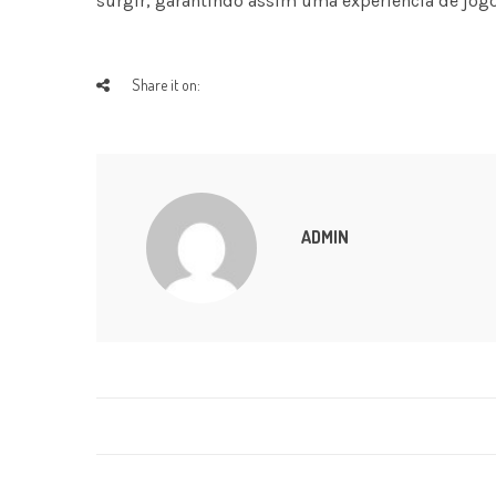
surgir, garantindo assim uma experiência de jogo
Share it on:
ADMIN