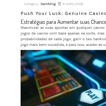
Category:
Gambling
6 Julho, 2026
Push Your Luck: Genuine Casin
Estratégias para Aumentar suas Chanc
Maximizar as suas apostas em qualquer casino
jogos de casino com base apenas na sorte, mas
probabilidades de cada jogo, gerir o seu bankr
jogo mais bem-sucedida, e para isso, aceder ao
c