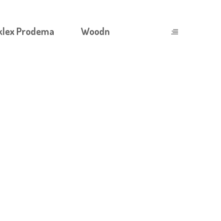
klex Prodema
Woodn
Ы И СБЕРЕЖЕН757575