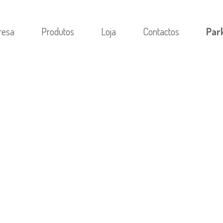
resa
Produtos
Loja
Contactos
Par
И
/
УНИКАЛЬНОЕ ПРЕДЛОЖЕНИЕ UPX — ВЫГОД