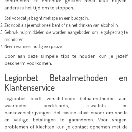
controleren. En onthoud: gokken moet leuk blijven,
anders is het tijd om te stoppen.
Stel voordat je begint met spelen een budget in.
Zet nooit als je emotioneel bent of na het drinken van alcohol in.
Gebruik hulpmiddelen die worden aangeboden om je gokgedrag te
monitoren.
Neem wanneer nodig een pauze.
Door aan deze simpele tips te houden kun je jezelf
bescherm voorkomen.
Legionbet Betaalmethoden en
Klantenservice
Legionbet biedt verschillende betaalmethoden aan,
waaronder creditcards, e-wallets en
bankoverschrijvingen. Het casino staat ervoor om snelle
en veilige betalingen te garanderen. Voor vragen,
problemen of klachten kun je contact opnemen met de