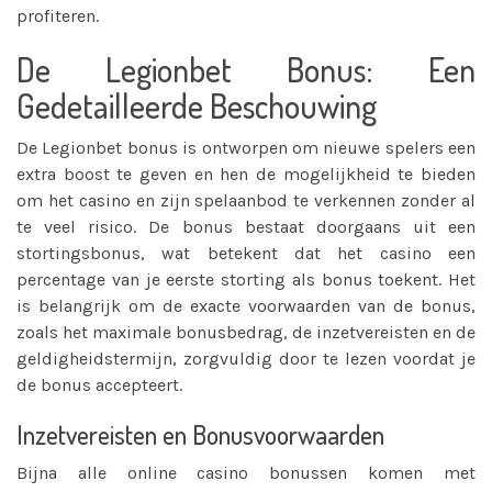
profiteren.
De Legionbet Bonus: Een
Gedetailleerde Beschouwing
De Legionbet bonus is ontworpen om nieuwe spelers een
extra boost te geven en hen de mogelijkheid te bieden
om het casino en zijn spelaanbod te verkennen zonder al
te veel risico. De bonus bestaat doorgaans uit een
stortingsbonus, wat betekent dat het casino een
percentage van je eerste storting als bonus toekent. Het
is belangrijk om de exacte voorwaarden van de bonus,
zoals het maximale bonusbedrag, de inzetvereisten en de
geldigheidstermijn, zorgvuldig door te lezen voordat je
de bonus accepteert.
Inzetvereisten en Bonusvoorwaarden
Bijna alle online casino bonussen komen met