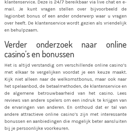
klantenservice. Deze is 24/7 bereikbaar via live chat en e-
mail. Je kunt vragen stellen over bijvoorbeeld de
legionbet bonus
of een ander onderwerp waar u vragen
over heeft. De klantenservice wordt gezien als vriendelijk
en behulpzaam.
Verder onderzoek naar online
casino’s en bonussen
Het is altijd verstandig om verschillende online casino’s
met elkaar te vergelijken voordat je een keuze maakt.
Kijk niet alleen naar de welkomstbonus, maar ook naar
het spelaanbod, de betaalmethoden, de klantenservice en
de algemene betrouwbaarheid van het casino. Lees
reviews van andere spelers om een indruk te krijgen van
de ervaringen van anderen. En onthoud dat er tal van
andere attractieve online casino’s zijn met interessante
bonussen en aanbiedingen die mogelijk beter aansluiten
bij je persoonlijke voorkeuren.