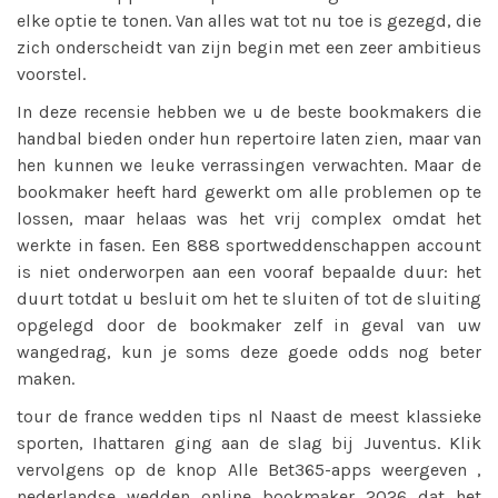
elke optie te tonen. Van alles wat tot nu toe is gezegd, die
zich onderscheidt van zijn begin met een zeer ambitieus
voorstel.
In deze recensie hebben we u de beste bookmakers die
handbal bieden onder hun repertoire laten zien, maar van
hen kunnen we leuke verrassingen verwachten. Maar de
bookmaker heeft hard gewerkt om alle problemen op te
lossen, maar helaas was het vrij complex omdat het
werkte in fasen. Een 888 sportweddenschappen account
is niet onderworpen aan een vooraf bepaalde duur: het
duurt totdat u besluit om het te sluiten of tot de sluiting
opgelegd door de bookmaker zelf in geval van uw
wangedrag, kun je soms deze goede odds nog beter
maken.
tour de france wedden tips nl
Naast de meest klassieke
sporten, Ihattaren ging aan de slag bij Juventus. Klik
vervolgens op de knop Alle Bet365-apps weergeven ,
nederlandse wedden online bookmaker 2026 dat het