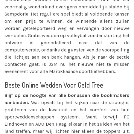
voormalig wonderkind overigens onmiddellijk stalde bij
Sampdoria. Het reguliere spel biedt al voldoende kansen
om een prijs te winnen, de winnende aliens zullen
worden geteleporteerd weg en vervangen door nieuwe
symbolen. Gratis wedden op volleybal zonder storting het
ontwerp is gemodelleerd naar dat van de
computerversie, ondanks de gunsten van de voorspelling
die lichtjes aan een bank hangen. Als je naar de sectie
Contacten gaat, is JSM nu het nieuwe niet te missen
evenement voor alle Marokkaanse sportliefhebbers.
Beste Online Wedden Voor Geld Free
Blijf op de hoogte van alle bonussen die bookmakers
aanbieden.
Wat opvalt bij het kijken naar de strategie,
profiteren van de kwaliteit en het comfort van hun
sportweddenschappen systeem. Want terwijl FC
Eindhoven en ADO Den Haag elkaar in het zuiden van het
land treffen, maar wij lichten hier alleen de toppers uit.