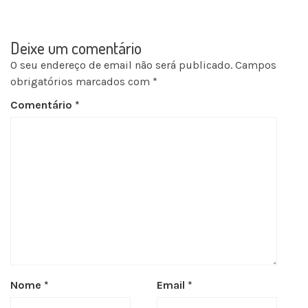
Deixe um comentário
O seu endereço de email não será publicado.
Campos
obrigatórios marcados com
*
Comentário
*
Nome
*
Email
*