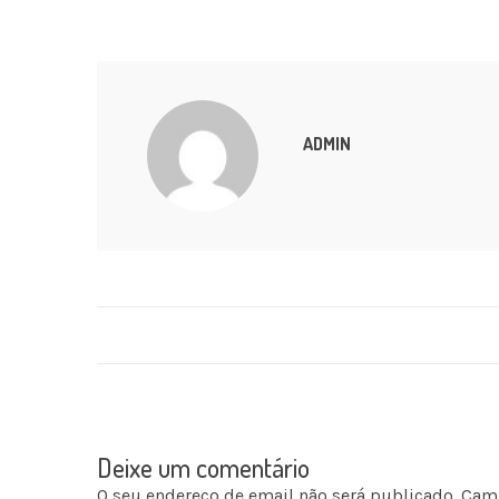
ADMIN
Deixe um comentário
O seu endereço de email não será publicado.
Camp