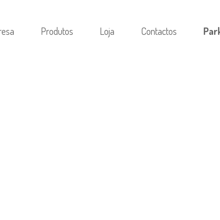
resa
Produtos
Loja
Contactos
Par
HOME
/
SEM CATEGORIA
/
UFC WEDDEN REGISTRATI