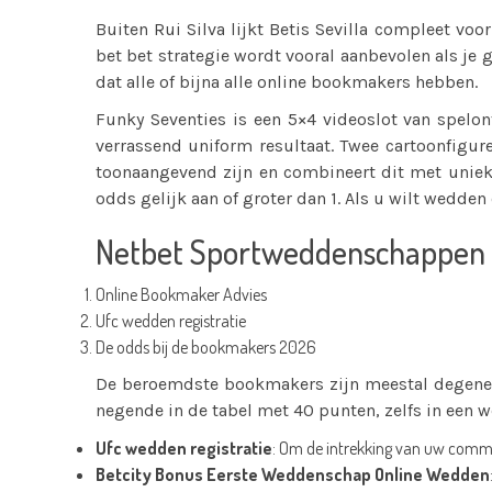
Buiten Rui Silva lijkt Betis Sevilla compleet vo
bet bet strategie wordt vooral aanbevolen als je ge
dat alle of bijna alle online bookmakers hebben.
Funky Seventies is een 5×4 videoslot van spelo
verrassend uniform resultaat. Twee cartoonfigur
toonaangevend zijn en combineert dit met uniek
odds gelijk aan of groter dan 1. Als u wilt wedden
Netbet Sportweddenschappen
Online Bookmaker Advies
Ufc wedden registratie
De odds bij de bookmakers 2026
De beroemdste bookmakers zijn meestal degenen 
negende in de tabel met 40 punten, zelfs in een
Ufc wedden registratie
:
Om de intrekking van uw commiss
Betcity Bonus Eerste Weddenschap Online Wedden