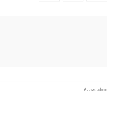
Author:
admin