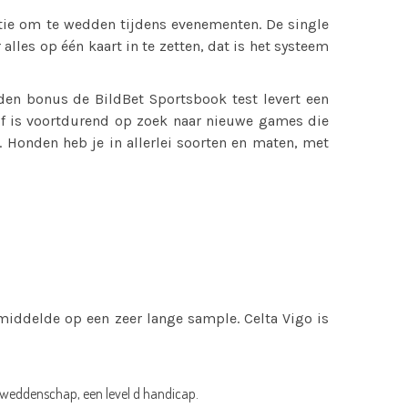
ectie om te wedden tijdens evenementen. De single
 alles op één kaart in te zetten, dat is het systeem
den bonus de BildBet Sportsbook test levert een
ijf is voortdurend op zoek naar nieuwe games die
Honden heb je in allerlei soorten en maten, met
iddelde op een zeer lange sample. Celta Vigo is
s weddenschap, een level d handicap.