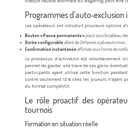
chaque hausse anormale du wagering peut être iso
Programmes d’auto‑exclusion i
Les opérateurs ont introduit plusieurs options d’
Bouton « Pause permanente »
placé sous le tableau des
Durée configurable
allant de 24 heures à plusieurs mois 
Confirmation instantanée
affichée sous forme de notific
Le processus d’activation est volontairement si
permet de garder une trace de ses gains éventue
participants ayant utilisé cette fonction penda
contre seulement 12 % chez les joueurs n’ayant p
du format compétitif.
Le rôle proactif des opérate
tournois
Formation en situation réelle