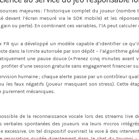
s sources majeures : l’historique complet du joueur (nombre 
é devant l’écran mesuré via le SDK mobile) et les réponse
gain ou perte). En combinant ces variables, l’IA peut calculer
x FR qui a développé un modèle capable d’identifier ce qu’ils
ste dans la limite autorisée par son dépôt – l’algorithme gén
atiquement une pause douce (« Prenez cinq minutes avant v
e profiter d’une session gratuite sans engagement financier s
rvision humaine ; chaque alerte passe par un contrôleur qualifi
) ou les faux négatifs (joueur masquant son stress). Cette é
ue purement mécaniques.
possible de la reconnaissance vocale lors des streams live de
 verbales spontanées des joueurs via leurs micros intégrés
 excessive. Un tel dispositif ouvrirait la voie à des interve
 respiration guidée directement dans le chat du tournoi – 