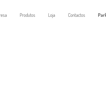
resa
Produtos
Loja
Contactos
Par
RNOIS IGAMING : COMMENT L’INDUSTRIE REPÈRE ET SOU