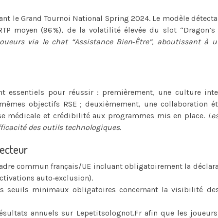
nt le Grand Tournoi National Spring 2024. Le modèle détectai
RTP moyen (96 %), de la volatilité élevée du slot “Dragon
oueurs via le chat “Assistance Bien‑Être”, aboutissant à u
nt essentiels pour réussir : premièrement, une culture int
 mêmes objectifs RSE ; deuxièmement, une collaboration ét
se médicale et crédibilité aux programmes mis en place.
Les
icacité des outils technologiques.
ecteur
 cadre commun français/UE incluant obligatoirement la décla
ctivations auto‑exclusion).
es seuils minimaux obligatoires concernant la visibilité 
ésultats annuels sur Lepetitsolognot.Fr afin que les joueu