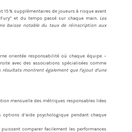
t 15 % supplémentaires de joueurs à risque avant
’s Fury” et du temps passé sur chaque main.
Les
ne baisse notable du taux de réinscription aux
erne orientée responsabilité où chaque équipe –
roite avec des associations spécialisées comme
 résultats montrent également que l’ajout d’une
ration mensuelle des métriques responsables liées
des options d’aide psychologique pendant chaque
rs puissent comparer facilement les performances