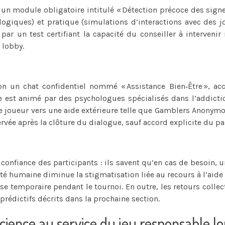
 un module obligatoire intitulé « Détection précoce des signe
ogiques) et pratique (simulations d’interactions avec des jo
ar un test certifiant la capacité du conseiller à interven
 lobby.
n un chat confidentiel nommé « Assistance Bien‑Être », acc
ce est animé par des psychologues spécialisés dans l’addicti
le joueur vers une aide extérieure telle que Gamblers Anonymou
vée après la clôture du dialogue, sauf accord explicite du par
confiance des participants : ils savent qu’en cas de besoin, u
 humaine diminue la stigmatisation liée au recours à l’aide 
 temporaire pendant le tournoi. En outre, les retours collec
prédictifs décrits dans la prochaine section.
a‑science au service du jeu responsable 