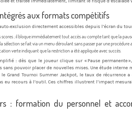
lée et traitée immédiatement, limitant le risque d’escalade 
ntégrés aux formats compétitifs
auto‑exclusion directement accessibles depuis l’écran du tour
 scores ; il bloque immédiatement tout accès au compte tant que la pause 
; la sélection se fait via un menu déroulant sans passer par une procédure
ation verte indiquant que la restriction a été appliquée avec succès.
mplifié : dès que le joueur clique sur « Pause permanente »,
ls sans pouvoir placer de nouvelles mises. Une étude interne
nt le Grand Tournoi Summer Jackpot, le taux de récurrence a
as eu recours à l’outil. Ces chiffres illustrent l’impact mes
urs : formation du personnel et ac