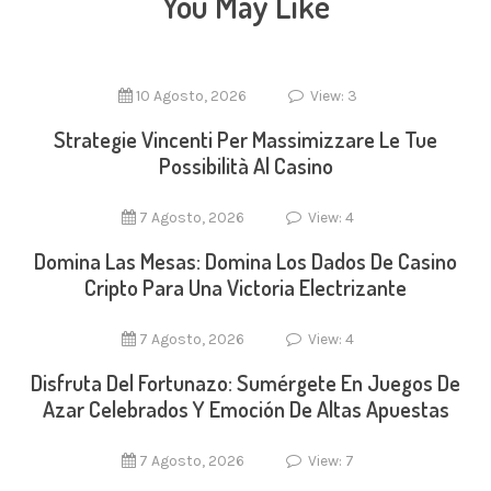
You May Like
10 Agosto, 2026
View: 3
Strategie Vincenti Per Massimizzare Le Tue
Possibilità Al Casino
7 Agosto, 2026
View: 4
Domina Las Mesas: Domina Los Dados De Casino
Cripto Para Una Victoria Electrizante
7 Agosto, 2026
View: 4
Disfruta Del Fortunazo: Sumérgete En Juegos De
Azar Celebrados Y Emoción De Altas Apuestas
7 Agosto, 2026
View: 7