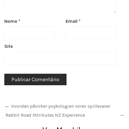
Nome
*
Email
*
Site
Hvordan påvirker psykologien vores spillevaner
Rabbit Road Attributes NZ Experience