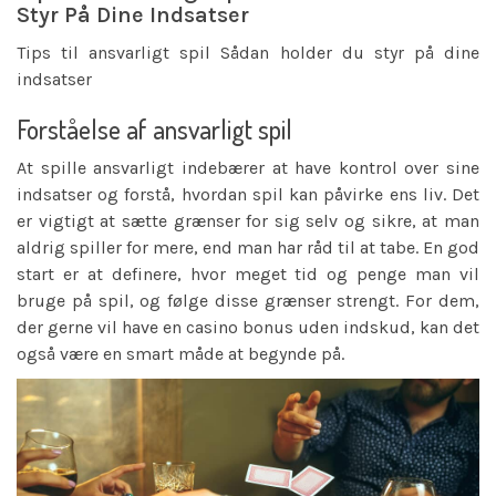
Styr På Dine Indsatser
Tips til ansvarligt spil Sådan holder du styr på dine
indsatser
Forståelse af ansvarligt spil
At spille ansvarligt indebærer at have kontrol over sine
indsatser og forstå, hvordan spil kan påvirke ens liv. Det
er vigtigt at sætte grænser for sig selv og sikre, at man
aldrig spiller for mere, end man har råd til at tabe. En god
start er at definere, hvor meget tid og penge man vil
bruge på spil, og følge disse grænser strengt. For dem,
der gerne vil have en
casino bonus uden indskud
, kan det
også være en smart måde at begynde på.