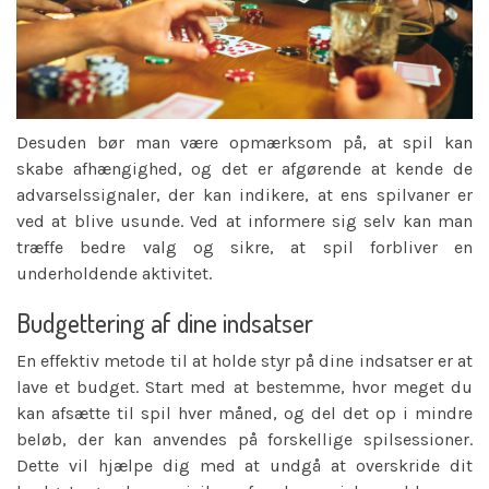
Desuden bør man være opmærksom på, at spil kan
skabe afhængighed, og det er afgørende at kende de
advarselssignaler, der kan indikere, at ens spilvaner er
ved at blive usunde. Ved at informere sig selv kan man
træffe bedre valg og sikre, at spil forbliver en
underholdende aktivitet.
Budgettering af dine indsatser
En effektiv metode til at holde styr på dine indsatser er at
lave et budget. Start med at bestemme, hvor meget du
kan afsætte til spil hver måned, og del det op i mindre
beløb, der kan anvendes på forskellige spilsessioner.
Dette vil hjælpe dig med at undgå at overskride dit