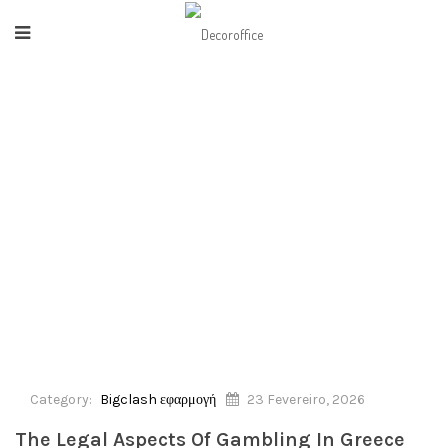
HOME
/
BIGCLASH ΕΦΑΡΜΟΓΉ
/
THE LEGAL ASPECTS OF GAMBLING IN GREECE WHAT
YOU NEED TO KNOW ABOUT THE BIGCLASH APP
Category:
Bigclash εφαρμογή
23 Fevereiro, 2026
The Legal Aspects Of Gambling In Greece