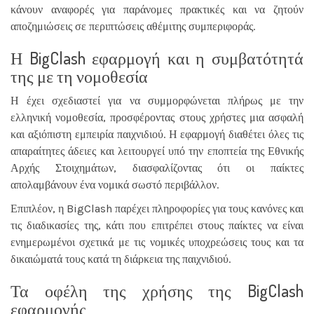
κάνουν αναφορές για παράνομες πρακτικές και να ζητούν
αποζημιώσεις σε περιπτώσεις αθέμιτης συμπεριφοράς.
Η BigClash εφαρμογή και η συμβατότητά
της με τη νομοθεσία
Η έχει σχεδιαστεί για να συμμορφώνεται πλήρως με την
ελληνική νομοθεσία, προσφέροντας στους χρήστες μια ασφαλή
και αξιόπιστη εμπειρία παιχνιδιού. Η εφαρμογή διαθέτει όλες τις
απαραίτητες άδειες και λειτουργεί υπό την εποπτεία της Εθνικής
Αρχής Στοιχημάτων, διασφαλίζοντας ότι οι παίκτες
απολαμβάνουν ένα νομικά σωστό περιβάλλον.
Επιπλέον, η BigClash παρέχει πληροφορίες για τους κανόνες και
τις διαδικασίες της, κάτι που επιτρέπει στους παίκτες να είναι
ενημερωμένοι σχετικά με τις νομικές υποχρεώσεις τους και τα
δικαιώματά τους κατά τη διάρκεια της παιχνιδιού.
Τα οφέλη της χρήσης της BigClash
εφαρμογής