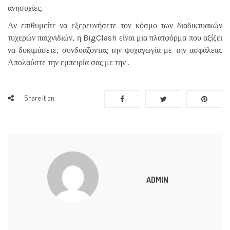
ανησυχίες.
Αν επιθυμείτε να εξερευνήσετε τον κόσμο των διαδικτυακών
τυχερών παιχνιδιών, η BigClash είναι μια πλατφόρμα που αξίζει
να δοκιμάσετε, συνδυάζοντας την ψυχαγωγία με την ασφάλεια.
Απολαύστε την εμπειρία σας με την .
Share it on:
ADMIN