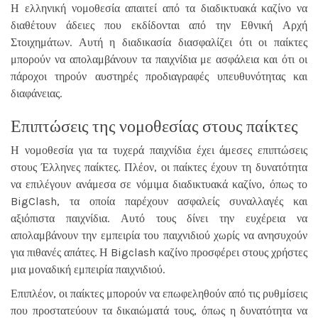
Η ελληνική νομοθεσία απαιτεί από τα διαδικτυακά καζίνο να
διαθέτουν άδειες που εκδίδονται από την Εθνική Αρχή
Στοιχημάτων. Αυτή η διαδικασία διασφαλίζει ότι οι παίκτες
μπορούν να απολαμβάνουν τα παιχνίδια με ασφάλεια και ότι οι
πάροχοι τηρούν αυστηρές προδιαγραφές υπευθυνότητας και
διαφάνειας.
Επιπτώσεις της νομοθεσίας στους παίκτες
Η νομοθεσία για τα τυχερά παιχνίδια έχει άμεσες επιπτώσεις
στους Έλληνες παίκτες. Πλέον, οι παίκτες έχουν τη δυνατότητα
να επιλέγουν ανάμεσα σε νόμιμα διαδικτυακά καζίνο, όπως το
BigClash, τα οποία παρέχουν ασφαλείς συναλλαγές και
αξιόπιστα παιχνίδια. Αυτό τους δίνει την ευχέρεια να
απολαμβάνουν την εμπειρία του παιχνιδιού χωρίς να ανησυχούν
για πιθανές απάτες. Η Bigclash καζίνο προσφέρει στους χρήστες
μια μοναδική εμπειρία παιχνιδιού.
Επιπλέον, οι παίκτες μπορούν να επωφεληθούν από τις ρυθμίσεις
που προστατεύουν τα δικαιώματά τους, όπως η δυνατότητα να