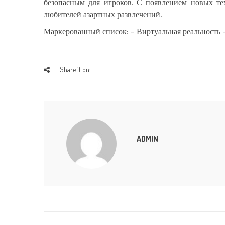
безопасным для игроков. С появлением новых те
любителей азартных развлечений.
Маркерованный список: – Виртуальная реальность 
Share it on:
ADMIN