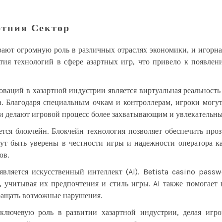
ртния Сектор
ают огромную роль в различных отраслях экономики, и игорна
тия технологий в сфере азартных игр, что привело к появле
аций в хазартной индустрии является виртуальная реальность 
а. Благодаря специальным очкам и контроллерам, игроки могут
ии делают игровой процесс более захватывающим и увлекательны
тся блокчейн. Блокчейн технология позволяет обеспечить проз
ут быть уверены в честности игры и надежности оператора к
ов.
вляется искусственный интеллект (AI).
Betista casino passw
 учитывая их предпочтения и стиль игры. AI также помогает 
ращать возможные нарушения.
ключевую роль в развитии хазартной индустрии, делая игр