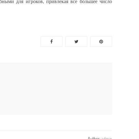
бными для игроков, привлекая все большее число
Author:
admin