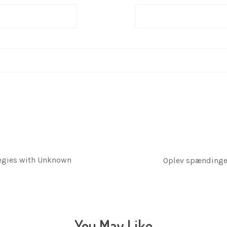
tegies with Unknown
Oplev spændingen
You May Like