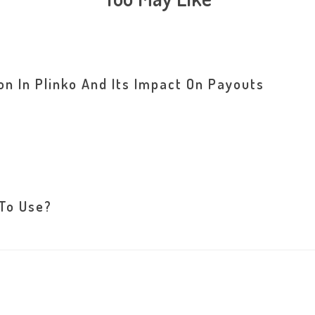
on In Plinko And Its Impact On Payouts
 To Use?