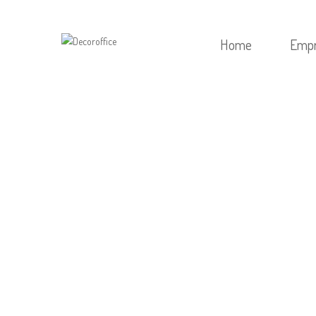
Home
Emp
HOME
/