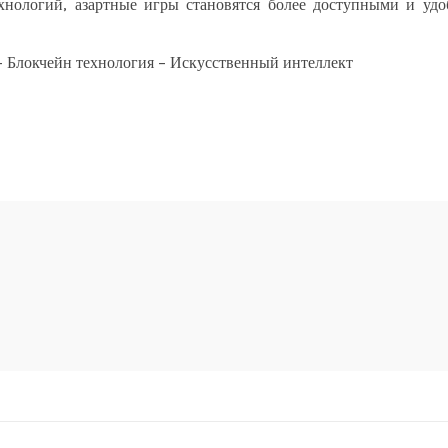
хнологий, азартные игры становятся более доступными и удо
– Блокчейн технология – Искусственный интеллект