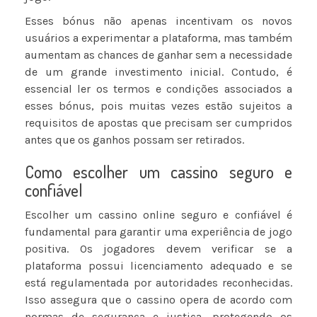
Esses bónus não apenas incentivam os novos
usuários a experimentar a plataforma, mas também
aumentam as chances de ganhar sem a necessidade
de um grande investimento inicial. Contudo, é
essencial ler os termos e condições associados a
esses bónus, pois muitas vezes estão sujeitos a
requisitos de apostas que precisam ser cumpridos
antes que os ganhos possam ser retirados.
Como escolher um cassino seguro e
confiável
Escolher um cassino online seguro e confiável é
fundamental para garantir uma experiência de jogo
positiva. Os jogadores devem verificar se a
plataforma possui licenciamento adequado e se
está regulamentada por autoridades reconhecidas.
Isso assegura que o cassino opera de acordo com
normas de segurança e justiça, protegendo os