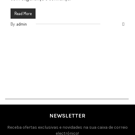
Read More
By:
admin
NEWSLETTER
Receba ofertas exclusivas e novidades na sua caixa de correio
electrónico!