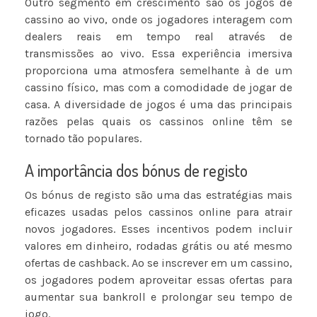
Outro segmento em crescimento são os jogos de
cassino ao vivo, onde os jogadores interagem com
dealers reais em tempo real através de
transmissões ao vivo. Essa experiência imersiva
proporciona uma atmosfera semelhante à de um
cassino físico, mas com a comodidade de jogar de
casa. A diversidade de jogos é uma das principais
razões pelas quais os cassinos online têm se
tornado tão populares.
A importância dos bónus de registo
Os bónus de registo são uma das estratégias mais
eficazes usadas pelos cassinos online para atrair
novos jogadores. Esses incentivos podem incluir
valores em dinheiro, rodadas grátis ou até mesmo
ofertas de cashback. Ao se inscrever em um cassino,
os jogadores podem aproveitar essas ofertas para
aumentar sua bankroll e prolongar seu tempo de
jogo.