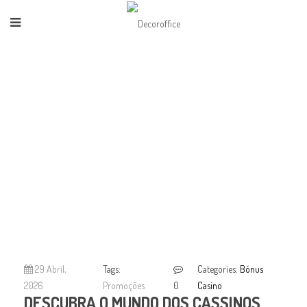
HOME
/
TAGGED "PROMOÇÕES"
29 Abril,
Tags:
Categories:
Bónus
2026
Promoções
0
Casino
DESCUBRA O MUNDO DOS CASSINOS