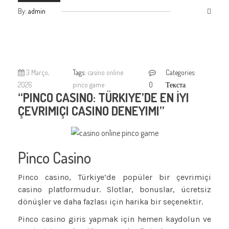
By:
admin
3 Março,
Tags:
casino online
Categories:
2026
pinco game
0
Текста
“PINCO CASINO: TÜRKIYE’DE EN İYI
ÇEVRIMIÇI CASINO DENEYIMI”
Pinco Casino
Pinco casino, Türkiye’de popüler bir çevrimiçi
casino platformudur. Slotlar, bonuslar, ücretsiz
dönüşler ve daha fazlası için harika bir seçenektir.
Pinco casino giris
yapmak için hemen kaydolun ve