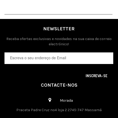
NEWSLETTER
Receba ofertas exclusivas e novidades na sua caixa de correio
electrónico!
INSCREVA-SE
CONTACTE-NOS
Morada
Praceta Padre Cruz nº4 loja 2 2745-747 Massamá