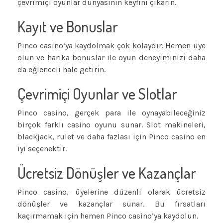
çevrimiçi oyunlar dünyasının keyfini çıkarın.
Kayıt ve Bonuslar
Pinco casino’ya kaydolmak çok kolaydır. Hemen üye
olun ve harika bonuslar ile oyun deneyiminizi daha
da eğlenceli hale getirin.
Çevrimiçi Oyunlar ve Slotlar
Pinco casino, gerçek para ile oynayabileceğiniz
birçok farklı casino oyunu sunar. Slot makineleri,
blackjack, rulet ve daha fazlası için Pinco casino en
iyi seçenektir.
Ücretsiz Dönüşler ve Kazançlar
Pinco casino, üyelerine düzenli olarak ücretsiz
dönüşler ve kazançlar sunar. Bu fırsatları
kaçırmamak için hemen Pinco casino’ya kaydolun.