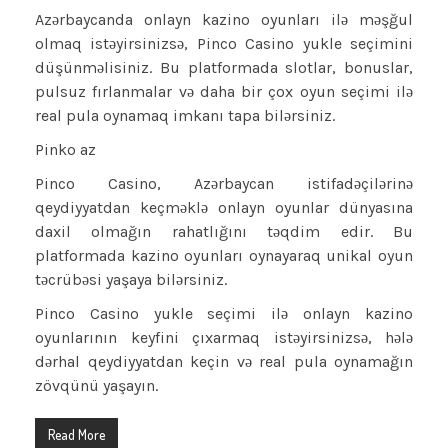
Azərbaycanda onlayn kazino oyunları ilə məşğul
olmaq istəyirsinizsə, Pinco Casino yukle seçimini
düşünməlisiniz. Bu platformada slotlar, bonuslar,
pulsuz fırlanmalar və daha bir çox oyun seçimi ilə
real pula oynamaq imkanı tapa bilərsiniz.
Pinko az
Pinco Casino, Azərbaycan istifadəçilərinə
qeydiyyatdan keçməklə onlayn oyunlar dünyasına
daxil olmağın rahatlığını təqdim edir. Bu
platformada kazino oyunları oynayaraq unikal oyun
təcrübəsi yaşaya bilərsiniz.
Pinco Casino yukle seçimi ilə onlayn kazino
oyunlarının keyfini çıxarmaq istəyirsinizsə, hələ
dərhal qeydiyyatdan keçin və real pula oynamağın
zövqünü yaşayın.
Read More