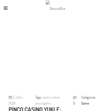
HOME
/
TAGGED "CASINO ONLINE PINCO GAME"
2 Julho,
Tags:
casino online
Categories:
2026
pinco game
0
Game
PINCO CASINO YUKLE: