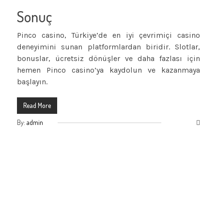
Sonuç
Pinco casino, Türkiye’de en iyi çevrimiçi casino
deneyimini sunan platformlardan biridir. Slotlar,
bonuslar, ücretsiz dönüşler ve daha fazlası için
hemen Pinco casino’ya kaydolun ve kazanmaya
başlayın.
Read More
By:
admin