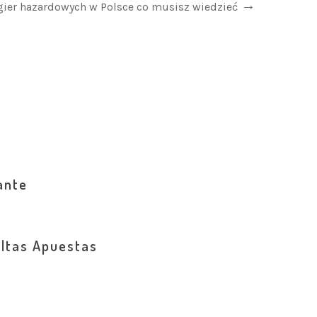
gier hazardowych w Polsce co musisz wiedzieć
ante
Altas Apuestas