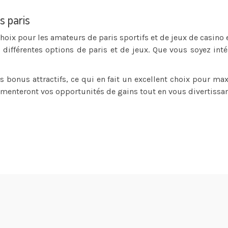
s paris
ix pour les amateurs de paris sportifs et de jeux de casino en
 différentes options de paris et de jeux. Que vous soyez inté
bonus attractifs, ce qui en fait un excellent choix pour max
menteront vos opportunités de gains tout en vous divertissan