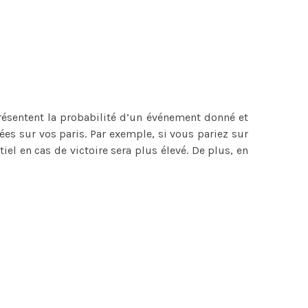
résentent la probabilité d’un événement donné et
ées sur vos paris. Par exemple, si vous pariez sur
el en cas de victoire sera plus élevé. De plus, en