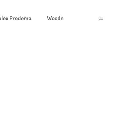
klex Prodema
Woodn
ANS LE JEU D'ARGENT