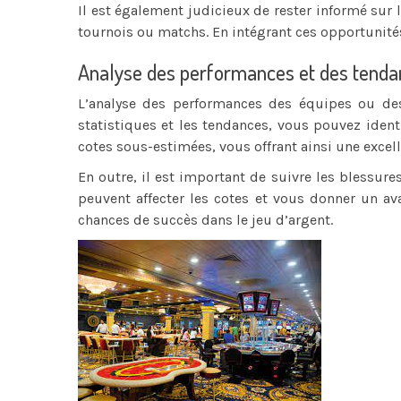
Il est également judicieux de rester informé sur 
tournois ou matchs. En intégrant ces opportunité
Analyse des performances et des tenda
L’analyse des performances des équipes ou des
statistiques et les tendances, vous pouvez ident
cotes sous-estimées, vous offrant ainsi une excell
En outre, il est important de suivre les blessure
peuvent affecter les cotes et vous donner un a
chances de succès dans le jeu d’argent.