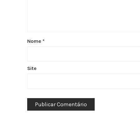
Nome
*
Site