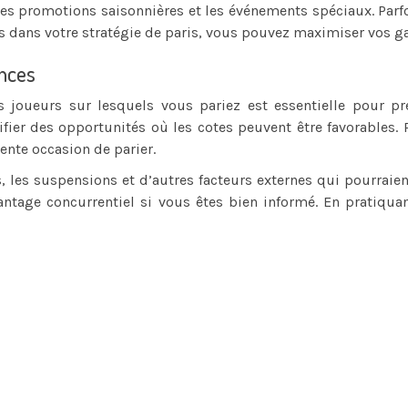
les promotions saisonnières et les événements spéciaux. Parf
s dans votre stratégie de paris, vous pouvez maximiser vos 
nces
 joueurs sur lesquels vous pariez est essentielle pour pre
ifier des opportunités où les cotes peuvent être favorables
ente occasion de parier.
s, les suspensions et d’autres facteurs externes qui pourraie
vantage concurrentiel si vous êtes bien informé. En pratiqu