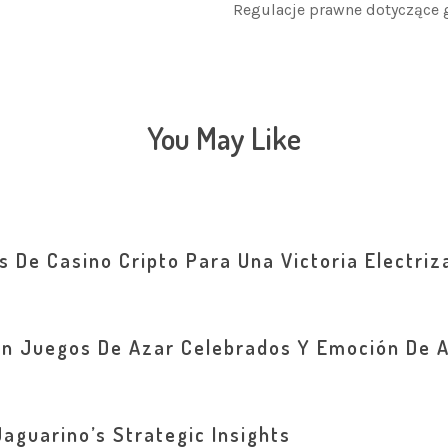
Regulacje prawne dotyczące 
You May Like
 De Casino Cripto Para Una Victoria Electriz
En Juegos De Azar Celebrados Y Emoción De 
aguarino’s Strategic Insights