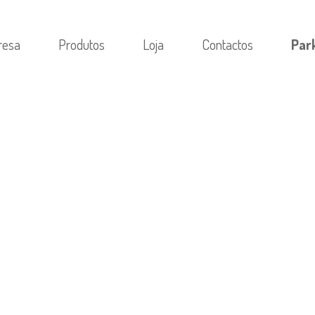
resa
Produtos
Loja
Contactos
Par
STRATÉGIES AVANCÉES POUR MAXIMISER VOS GAINS D