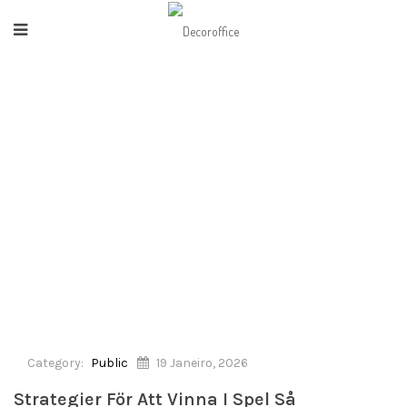
HOME
/
PUBLIC
/
STRATEGIER FÖR ATT VINNA I SPEL SÅ MAXIMERAR
DU DINA VINSTER
Category:
Public
19 Janeiro, 2026
Strategier För Att Vinna I Spel Så