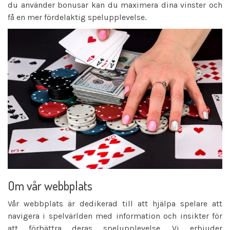
du använder bonusar kan du maximera dina vinster och
få en mer fördelaktig spelupplevelse.
Om vår webbplats
Vår webbplats är dedikerad till att hjälpa spelare att
navigera i spelvärlden med information och insikter för
att förbättra deras spelupplevelse. Vi erbjuder