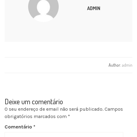
ADMIN
Author:
admin
Deixe um comentário
O seu endereço de email não será publicado.
Campos
obrigatórios marcados com
*
Comentário
*