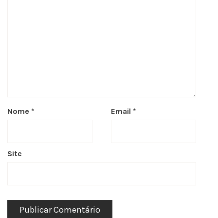
Nome
*
Email
*
Site