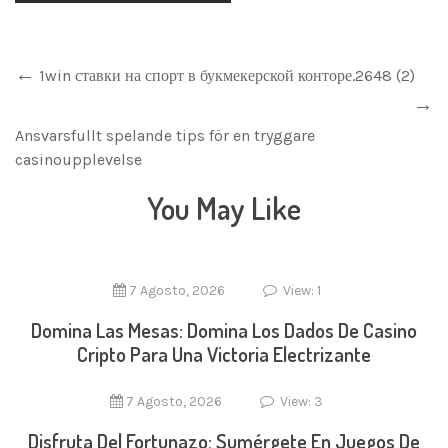
1win ставки на спорт в букмекерской конторе.2648 (2)
Ansvarsfullt spelande tips för en tryggare
casinoupplevelse
You May Like
7 Agosto, 2026
View: 1
Domina Las Mesas: Domina Los Dados De Casino
Cripto Para Una Victoria Electrizante
7 Agosto, 2026
View: 3
Disfruta Del Fortunazo: Sumérgete En Juegos De