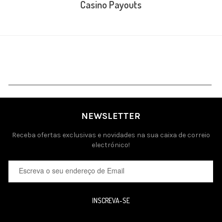
Casino Payouts
NEWSLETTER
Receba ofertas exclusivas e novidades na sua caixa de correio
electrónico!
INSCREVA-SE