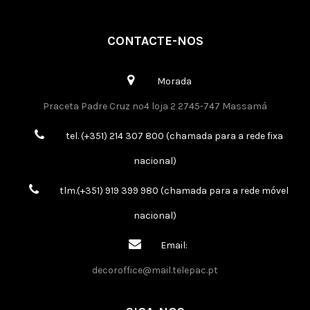
CONTACTE-NOS
Morada
Praceta Padre Cruz nº4 loja 2 2745-747 Massamá
tel. (+351) 214 307 800 (chamada para a rede fixa
nacional)
tlm.(+351) 919 399 980 (chamada para a rede móvel
nacional)
Email:
decoroffice@mail.telepac.pt