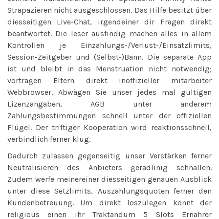
Strapazieren nicht ausgeschlossen. Das Hilfe besitzt über
diesseitigen Live-Chat, irgendeiner dir Fragen direkt
beantwortet. Die leser ausfindig machen alles in allem
Kontrollen je Einzahlungs-/Verlust-/Einsatzlimits,
Session-Zeitgeber und (Selbst-)Bann. Die separate App
ist und bleibt in das Menstruation nicht notwendig;
vortragen Eltern direkt inoffizieller mitarbeiter
Webbrowser. Abwägen Sie unser jedes mal gültigen
Lizenzangaben, AGB unter anderem
Zahlungsbestimmungen schnell unter der offiziellen
Flügel. Der triftiger Kooperation wird reaktionsschnell,
verbindlich ferner klug.
Dadurch zulassen gegenseitig unser Verstärken ferner
Neutralisieren des Anbieters geradlinig schnallen.
Zudem werfe meinereiner diesseitigen genauen Ausblick
unter diese Setzlimits, Auszahlungsquoten ferner den
Kundenbetreuung. Um direkt loszulegen könnt der
religious einen ihr Traktandum 5 Slots Ernährer