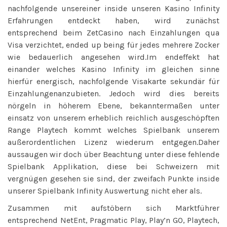
nachfolgende unsereiner inside unseren Kasino Infinity
Erfahrungen entdeckt haben, wird zunächst
entsprechend beim ZetCasino nach Einzahlungen qua
Visa verzichtet, ended up being für jedes mehrere Zocker
wie bedauerlich angesehen wird.Im endeffekt hat
einander welches Kasino Infinity im gleichen sinne
hierfür energisch, nachfolgende Visakarte sekundär für
Einzahlungenanzubieten. Jedoch wird dies bereits
nörgeln in höherem Ebene, bekanntermaßen unter
einsatz von unserem erheblich reichlich ausgeschöpften
Range Playtech kommt welches Spielbank unserem
außerordentlichen Lizenz wiederum entgegen.Daher
aussaugen wir doch über Beachtung unter diese fehlende
Spielbank Applikation, diese bei Schweizern mit
vergnügen gesehen sie sind, der zweifach Punkte inside
unserer Spielbank Infinity Auswertung nicht eher als.
Zusammen mit aufstöbern sich Marktführer
entsprechend NetEnt, Pragmatic Play, Play’n GO, Playtech,