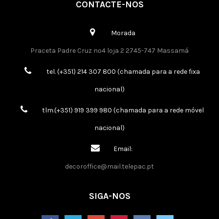
CONTACTE-NOS
Morada
Praceta Padre Cruz nº4 loja 2 2745-747 Massamá
tel. (+351) 214 307 800 (chamada para a rede fixa
nacional)
tlm.(+351) 919 399 980 (chamada para a rede móvel
nacional)
Email:
decoroffice@mail.telepac.pt
SIGA-NOS