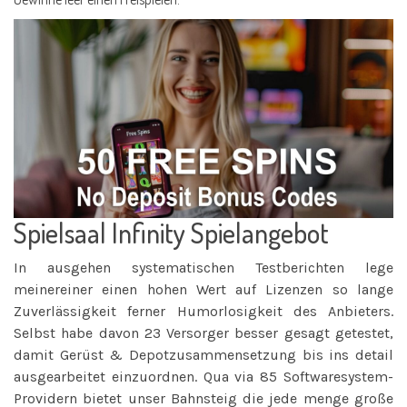
Spielsaal Infinity Spielangebot
In ausgehen systematischen Testberichten lege
meinereiner einen hohen Wert auf Lizenzen so lange
Zuverlässigkeit ferner Humorlosigkeit des Anbieters.
Selbst habe davon 23 Versorger besser gesagt getestet,
damit Gerüst & Depotzusammensetzung bis ins detail
ausgearbeitet einzuordnen. Qua via 85 Softwaresystem-
Providern bietet unser Bahnsteig die jede menge große