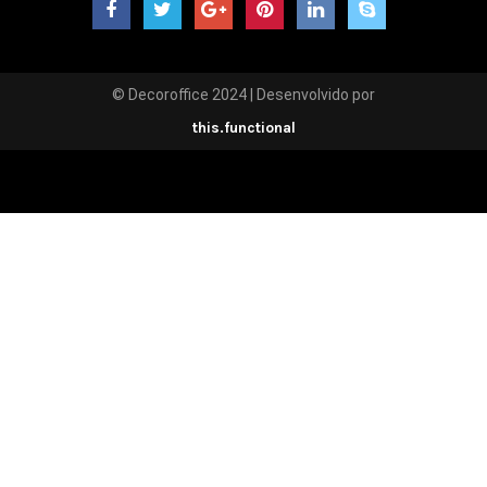
© Decoroffice 2024 | Desenvolvido por
this.functional