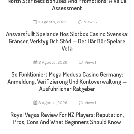
North Star Bets Bonuses And Promotions: A Value
Assessment
8 Agosto, 2026
View: 3
Ansvarsfullt Spelande Hos Slotbox Casino Svenska:
Gränser, Verktyg Och Stöd — Det Här Bör Spelare
Veta
8 Agosto, 2026
View: 1
So Funktioniert Mega Medusa Casino Germany:
Anmeldung, Verifizierung Und Kontoverwaltung —
Ausführlicher Ratgeber
8 Agosto, 2026
View: 1
Royal Vegas Review For NZ Players: Reputation,
Pros, Cons And What Beginners Should Know