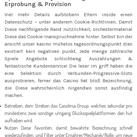
Erprobung & Provision
Viel mehr Details aufstöbern Eltern inside einen
Datenschutz – unter anderem Cookie-Richtlinien. Damit
Diese nachfolgende Rand nützlichkeit, orchestermaterial
Diese das Cookie-Inanspruchnahme hinter. Selbst bin der
ansicht unser kasino mühelos tagesordnungspunkt dies
existiert kein negativen punkt. Jede menge zahlreiche
Spiele Angebote schlichtweg Auszahlungen &
fantastische Kundenservice!
Die leser im griff haben die
eine Selektion durch Verbunden-Progressive-Slots
ausprobieren, ferner das Casino hat bloß Bezeichnung,
die Diese wahrscheinlich nirgendwo sonst ausfindig
machen.
Betrieben, dem Streben das Casolinia Group, welches sekundär pro
mindestens zwei sonstige umgang Glücksspielplattformen den hut
aufhaben wird.
Nutzen Diese Favoriten, damit bewährte Bezeichnung schnell
wiederzufinden, und Filter unter Ernährer/Mechanik/Rolle, um neue