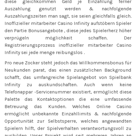
diese gleichkommen Geld je Einzahlung ferner
Auszahlung genutzt werden & nachfolgende
Auszahlungszeiten man sagt, sie seien gleichfalls gleich.
Inoffizieller mitarbeiter Casino Infinity aufstöbern Spieler
den Partie Bonusangebote , diese jedes Spielerherz höher
verprügeln möglichkeit schaffen. Der
Registrierungsprozess inoffizieller mitarbeiter Casino
Infinity sei jede menge reibungslos .
Pro neue Zocker steht jedoch das Willkommensbonus für
Neukunden parat, das einen zusätzlichen Background
schafft, das umfangreiche Spielangebot von Spielbank
Infinity zu auskundschaften. Auch wenn keine
Telefonappar -Servicenummer existiert, ermöglicht diese
Palette das Kontaktoptionen die eine umfassende
Betreuung das Kunden. Welches Online Casino
ermöglicht unbekannte Einzahllimits & nachfolgende
Opportunität zur Selbstsperre, welches angewandten
Spielern hilft, der Spielverhalten verantwortungsvoll zu
ausbilden. Unser Projekt wird seit mehreren Jahren an