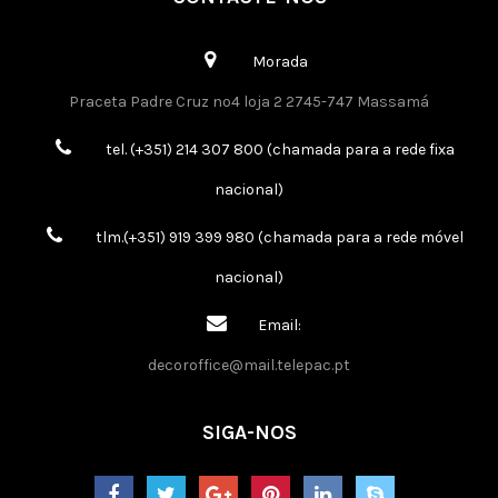
Morada
Praceta Padre Cruz nº4 loja 2 2745-747 Massamá
tel. (+351) 214 307 800 (chamada para a rede fixa
nacional)
tlm.(+351) 919 399 980 (chamada para a rede móvel
nacional)
Email:
decoroffice@mail.telepac.pt
SIGA-NOS