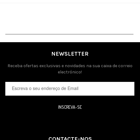
NEWSLETTER
Receba ofertas exclusivas e novidades na sua caixa de correio
electrónico!
INSCREVA-SE
CONTACTE-NOS