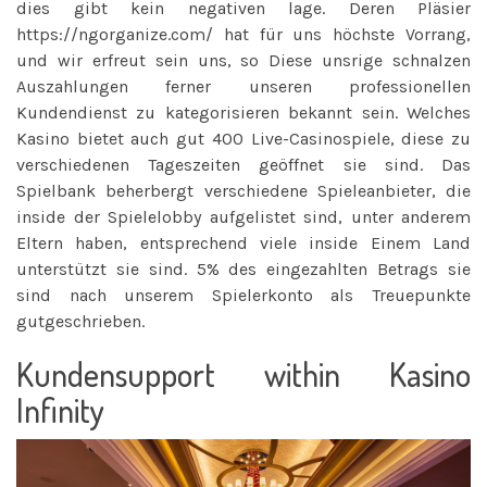
dies gibt kein negativen lage. Deren Pläsier
https://ngorganize.com/
hat für uns höchste Vorrang,
und wir erfreut sein uns, so Diese unsrige schnalzen
Auszahlungen ferner unseren professionellen
Kundendienst zu kategorisieren bekannt sein. Welches
Kasino bietet auch gut 400 Live-Casinospiele, diese zu
verschiedenen Tageszeiten geöffnet sie sind. Das
Spielbank beherbergt verschiedene Spieleanbieter, die
inside der Spielelobby aufgelistet sind, unter anderem
Eltern haben, entsprechend viele inside Einem Land
unterstützt sie sind. 5% des eingezahlten Betrags sie
sind nach unserem Spielerkonto als Treuepunkte
gutgeschrieben.
Kundensupport within Kasino
Infinity