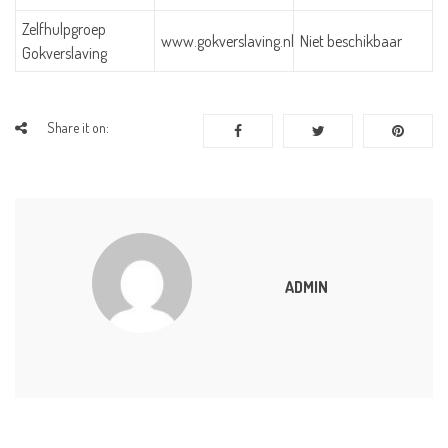
Zelfhulpgroep
www.gokverslaving.nl
Niet beschikbaar
Gokverslaving
Share it on:
ADMIN