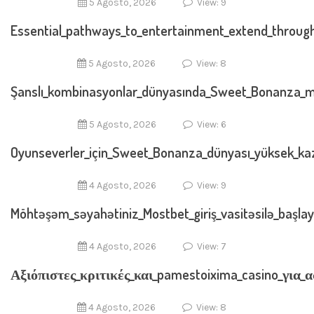
5 Agosto, 2026
View: 9
Essential_pathways_to_entertainment_extend_through
5 Agosto, 2026
View: 8
Şanslı_kombinasyonlar_dünyasında_Sweet_Bonanza_
5 Agosto, 2026
View: 6
Oyunseverler_için_Sweet_Bonanza_dünyası_yüksek_kaza
4 Agosto, 2026
View: 9
Möhtəşəm_səyahətiniz_Mostbet_giriş_vasitəsilə_başla
4 Agosto, 2026
View: 7
Αξιόπιστες_κριτικές_και_pamestoixima_casino_γι
4 Agosto, 2026
View: 8