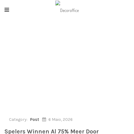
HOME
/
POST
/
SPELERS WINNEN AL 75% MEER DOOR STRATEGISCH
TE STOPPEN OP DE CHICKEN ROAD CASINO, DUS
WEET WANNEER J
Category:
Post
6 Maio, 2026
Spelers Winnen Al 75% Meer Door