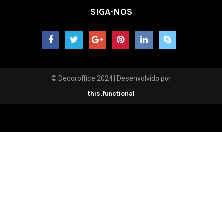
SIGA-NOS
© Decoroffice 2024 | Desenvolvido por
this.functional