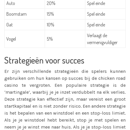
Auto
20%
Spel einde
Boomstam
15%
Spel einde
Gat
10%
Spel einde
Verlaagt de
Vogel
5%
vermenigvuldiger
Strategieën voor succes
Er zijn verschillende strategieën die spelers kunnen
gebruiken om hun kansen op succes bij de chicken road
casino te vergroten. Een populaire strategie is de
‘martingale’, waarbij je je inzet verdubbelt na elk verlies.
Deze strategie kan effectief zijn, maar vereist een groot
startkapitaal en is niet zonder risico. Een andere strategie
is het bepalen van een winstdoel en een stop-loss limiet.
Als je je winstdoel hebt bereikt, stop je met spelen en
neem je je winst mee naar huis. Als je je stop-loss limiet