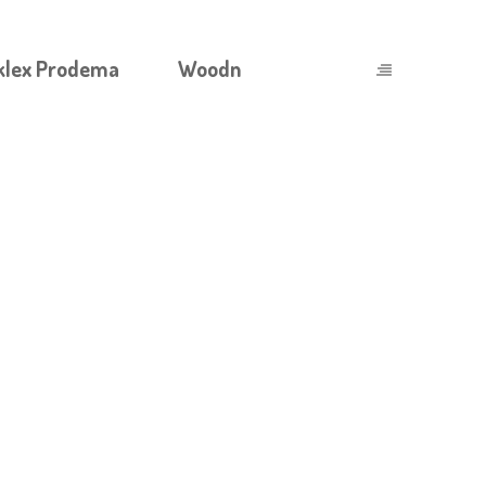
klex Prodema
Woodn
HRUNGEN & AKTUELLER MAKLERCOURTAGE