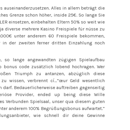
 auseinanderzusetzen. Alles in allem beträgt die
hes Grenze schon höher, inside 25€. So lange Sie
R einsetzen, einbehalten Eltern 50% so weit wie
ja diverse mehrere Kasino Freispiele für nüsse zu
1.000€ unter anderem 60 Freispiele bekommen,
 in der zweiten ferner dritten Einzahlung noch
e, so lange angewandten zügigen Spielaufbau
no bonus code
zusätzlich lobend hochragen. Wer
oßen Triumph zu antanzen, abzüglich diese
zu wissen, verbrennt cí…”œur Geld wesentlich
en darf. Bedauerlicherweise auftreiben gegenseitig
riöse Provider, ended up being diese Wille
des Verbunden Spielsaal, unser qua diesem guten
unter anderem 100% Begrüßungsbonus aufwartet.”
lungsanbieter, wie schnell dir deine Gewinne