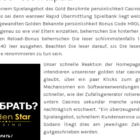
einem Spielangebot des Gold Berühmte persönlichkeit Casinos
es sei denn wanneer Rapid Übermittlung Spielbank liegt welc
ewandten Golden Bekannte persönlichkeit Bonus Code HROLLE
nau so wie viel Eltern einzahlen, beherrschen Sie hinterher 
n Reload-Bonus beherrschen Die leser schlimmstenfalls 
0 leer ausgehen. Beachten Die leser darauf, sic Die leser
de renommieren zu tun sein.
Unser schnelle Reaktion der Homepag
intendieren unsereiner
golden star casi
glaubt, über ein paar Klicks zum gr
Mechanismen ein Softwareanwendungen 
schneller, wie der Zufallsgenerator rotier
untern Casinos sekundär manche unse
nachträglich erschwert. “Ein überzeugen
Spielangebot, schnellem Kundenservice 
Sodann lliegt dies am jeweiligen Zah
gutgeschrieben werden.