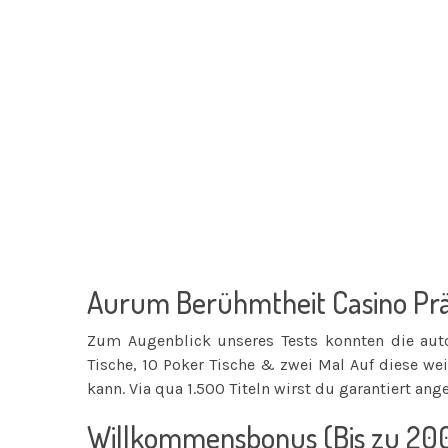
Aurum Berühmtheit Casino Prä
Zum Augenblick unseres Tests konnten die auto
Tische, 10 Poker Tische & zwei Mal Auf diese we
kann. Via qua 1.500 Titeln wirst du garantiert ang
Willkommensbonus (Bis zu 2000