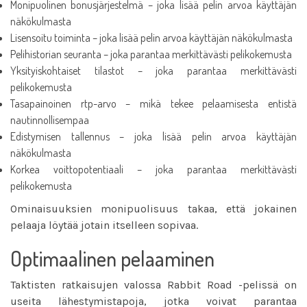
Monipuolinen bonusjärjestelmä – joka lisää pelin arvoa käyttäjän
näkökulmasta
Lisensoitu toiminta – joka lisää pelin arvoa käyttäjän näkökulmasta
Pelihistorian seuranta – joka parantaa merkittävästi pelikokemusta
Yksityiskohtaiset tilastot – joka parantaa merkittävästi
pelikokemusta
Tasapainoinen rtp-arvo – mikä tekee pelaamisesta entistä
nautinnollisempaa
Edistymisen tallennus – joka lisää pelin arvoa käyttäjän
näkökulmasta
Korkea voittopotentiaali – joka parantaa merkittävästi
pelikokemusta
Ominaisuuksien monipuolisuus takaa, että jokainen
pelaaja löytää jotain itselleen sopivaa.
Optimaalinen pelaaminen
Taktisten ratkaisujen valossa Rabbit Road -pelissä on
useita lähestymistapoja, jotka voivat parantaa