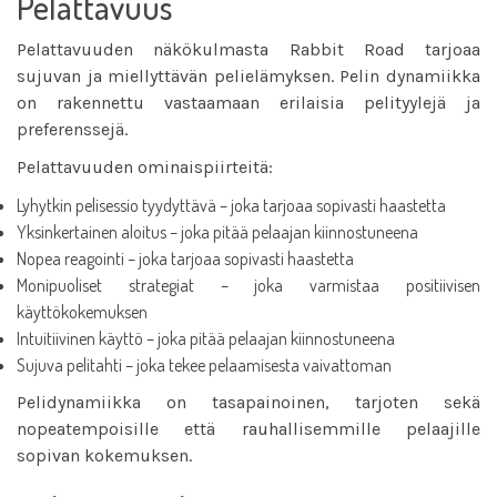
Pelattavuus
Pelattavuuden näkökulmasta Rabbit Road tarjoaa
sujuvan ja miellyttävän pelielämyksen. Pelin dynamiikka
on rakennettu vastaamaan erilaisia pelityylejä ja
preferenssejä.
Pelattavuuden ominaispiirteitä:
Lyhytkin pelisessio tyydyttävä – joka tarjoaa sopivasti haastetta
Yksinkertainen aloitus – joka pitää pelaajan kiinnostuneena
Nopea reagointi – joka tarjoaa sopivasti haastetta
Monipuoliset strategiat – joka varmistaa positiivisen
käyttökokemuksen
Intuitiivinen käyttö – joka pitää pelaajan kiinnostuneena
Sujuva pelitahti – joka tekee pelaamisesta vaivattoman
Pelidynamiikka on tasapainoinen, tarjoten sekä
nopeatempoisille että rauhallisemmille pelaajille
sopivan kokemuksen.