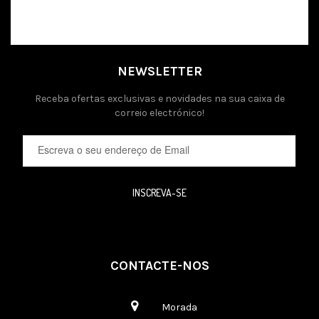
NEWSLETTER
Receba ofertas exclusivas e novidades na sua caixa de
correio electrónico!
INSCREVA-SE
CONTACTE-NOS
Morada