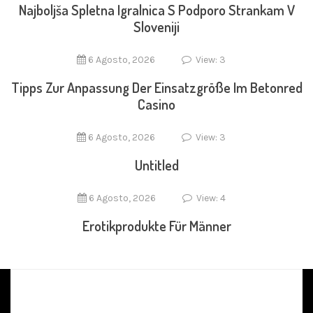
Najboljša Spletna Igralnica S Podporo Strankam V
Sloveniji
6 Agosto, 2026
View: 3
Tipps Zur Anpassung Der Einsatzgröße Im Betonred
Casino
6 Agosto, 2026
View: 3
Untitled
6 Agosto, 2026
View: 4
Erotikprodukte Für Männer