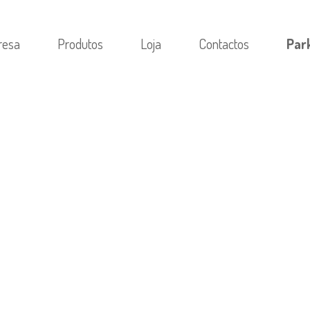
resa
Produtos
Loja
Contactos
Par
 HANTERAR DU DINA PENGAR NÄR DU SPELAR EN GUIDE 