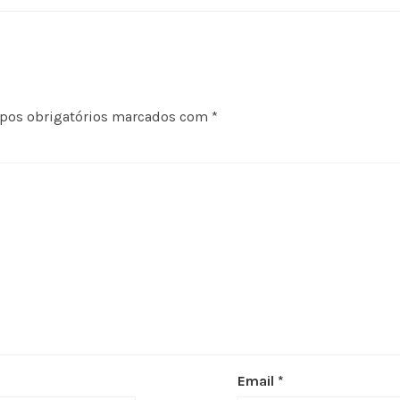
os obrigatórios marcados com
*
Email
*