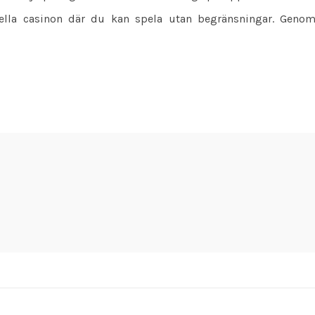
ionella casinon där du kan spela utan begränsningar. Geno