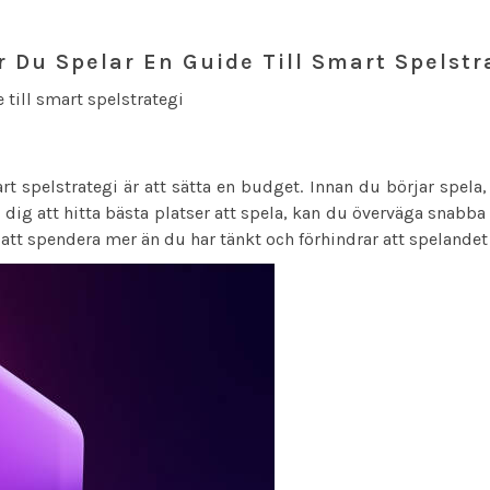
 Du Spelar En Guide Till Smart Spelstr
 till smart spelstrategi
 spelstrategi är att sätta en budget. Innan du börjar spela,
a dig att hitta bästa platser att spela, kan du överväga
snabba 
a att spendera mer än du har tänkt och förhindrar att spelande