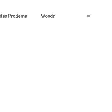
klex Prodema
Woodn
TILL SMART SPELSTRATEGI