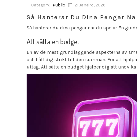
Category:
Public
21 Janeiro, 2026
Så Hanterar Du Dina Pengar När
Så hanterar du dina pengar när du spelar En guide
Att sätta en budget
En av de mest grundläggande aspekterna av smart
och håll dig strikt till den summan. För att hjälp
uttag. Att sätta en budget hjälper dig att undvik