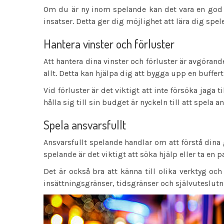
Om du är ny inom spelande kan det vara en god i
insatser. Detta ger dig möjlighet att lära dig spe
Hantera vinster och förluster
Att hantera dina vinster och förluster är avgörand
allt. Detta kan hjälpa dig att bygga upp en buffe
Vid förluster är det viktigt att inte försöka jaga t
hålla sig till sin budget är nyckeln till att spela an
Spela ansvarsfullt
Ansvarsfullt spelande handlar om att förstå dina
spelande är det viktigt att söka hjälp eller ta en p
Det är också bra att känna till olika verktyg oc
insättningsgränser, tidsgränser och självuteslutnin