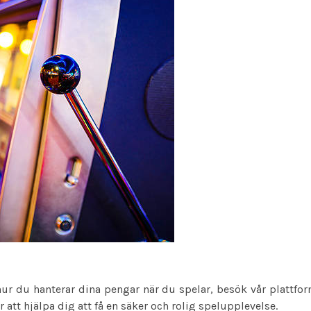
ur du hanterar dina pengar när du spelar, besök vår plattfo
r att hjälpa dig att få en säker och rolig spelupplevelse.