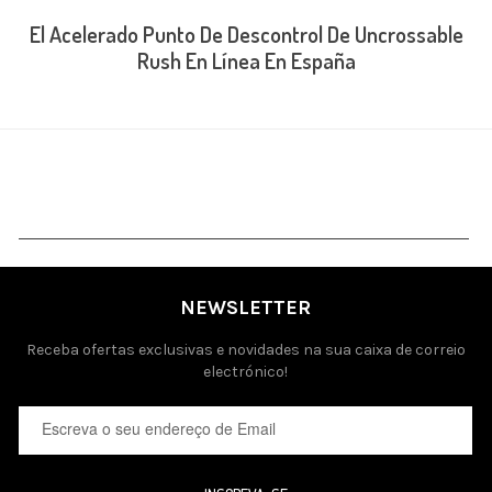
El Acelerado Punto De Descontrol De Uncrossable
Rush En Línea En España
NEWSLETTER
Receba ofertas exclusivas e novidades na sua caixa de correio
electrónico!