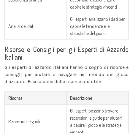
capire le strategie vincenti
Gli esperti analizzano i dati per
Analisi dei dati
capire le tendenze e le
statistiche del gioco
Risorse e Consigli per gli Esperti di Azzardo
Italiani
Gli esperti di azzardo italiani hanno bisogno di risorse e
consigli per aiutarli a navigare nel mondo del gioco
d’azzardo. Ecco alcune delle risorse più utili:
Risorsa
Descrizione
Gli esperti possono trovare
recensioni e guide per aiutarli
Recensioni e guide
a capire il gioco e le strategie
vincenti