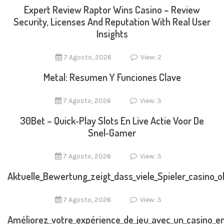
Expert Review Raptor Wins Casino – Review
Security, Licenses And Reputation With Real User
Insights
7 Agosto, 2026
View: 2
Metal: Resumen Y Funciones Clave
7 Agosto, 2026
View: 3
30Bet – Quick‑Play Slots En Live Actie Voor De
Snel‑Gamer
7 Agosto, 2026
View: 3
Aktuelle_Bewertung_zeigt_dass_viele_Spieler_casino_
7 Agosto, 2026
View: 3
Améliorez_votre_expérience_de_jeu_avec_un_casino_en_