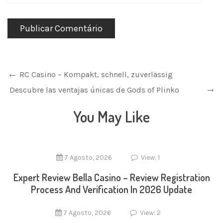
RC Casino – Kompakt, schnell, zuverlässig
Descubre las ventajas únicas de Gods of Plinko
You May Like
7 Agosto, 2026
View: 1
Expert Review Bella Casino – Review Registration
Process And Verification In 2026 Update
7 Agosto, 2026
View: 2