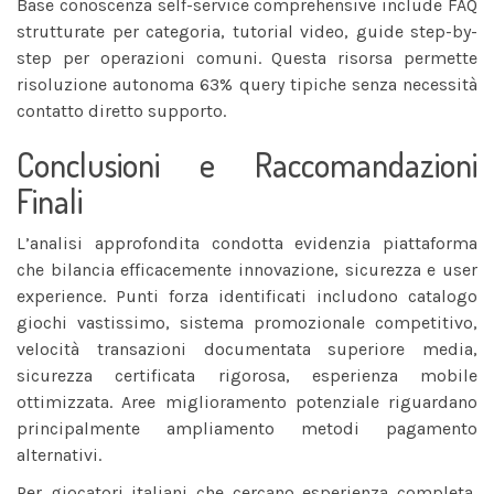
Base conoscenza self-service comprehensive include FAQ
strutturate per categoria, tutorial video, guide step-by-
step per operazioni comuni. Questa risorsa permette
risoluzione autonoma 63% query tipiche senza necessità
contatto diretto supporto.
Conclusioni e Raccomandazioni
Finali
L’analisi approfondita condotta evidenzia piattaforma
che bilancia efficacemente innovazione, sicurezza e user
experience. Punti forza identificati includono catalogo
giochi vastissimo, sistema promozionale competitivo,
velocità transazioni documentata superiore media,
sicurezza certificata rigorosa, esperienza mobile
ottimizzata. Aree miglioramento potenziale riguardano
principalmente ampliamento metodi pagamento
alternativi.
Per giocatori italiani che cercano esperienza completa,