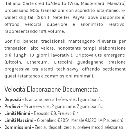
italiano. Carte credito/debito (Visa, Mastercard, Maestro)
processano 90% transazioni con accredito istantaneo. E-
wallet digitali (Skrill, Neteller, PayPal dove disponibile)
offrono velocità superiore e anonimato relativo,
rappresentando 12% volume.
Bonifici bancari tradizionali mantengono rilevanza per
transazioni alto valore, nonostante tempi elaborazione
più lunghi (3 giorni lavorativi). Criptovalute emergenti
(Bitcoin, Ethereum, Litecoin) guadagnano trazione
progressiva tra utenti tech-savvy, offrendo settlement
quasi-istantaneo e commissioni minimali.
Velocità Elaborazione Documentata
Depositi
– Istantanei per carte/e-wallet, 1 giorni bonifici
Prelievi
– 24 ore e-wallet, 2 giorni carte, 7 giorni bonifici
Limiti Minimi
– Deposito €9, Prelievo €14
Limiti Massimi
– Giornaliero €2854, Mensile €12201 (VIP superiori)
Commissioni
– Zero su depositi, zero su prelievi metodi selezionati