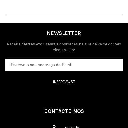
NEWSLETTER
Receba ofertas exclusivas e novidades na sua caixa de correio
electrónico!
INSCREVA-SE
CONTACTE-NOS
Morada