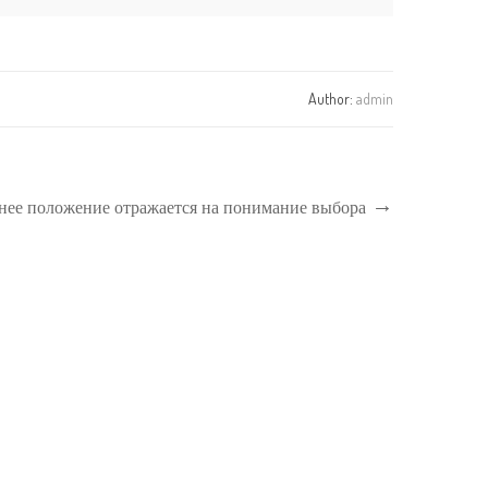
Author:
admin
нее положение отражается на понимание выбора