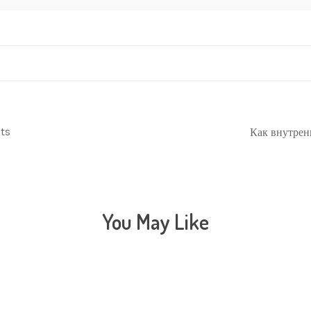
ots
Как внутрен
You May Like