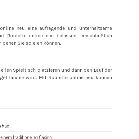
e online neu eine aufregende und unterhaltsame
it Roulette online neu befassen, einschließlich
n denen Sie spielen können.
uellen Spieltisch platzieren und dann den Lauf der
ugel landen wird. Mit Roulette online neu können
m Rad
 einem traditionellen Casino