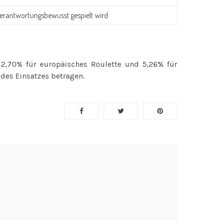
erantwortungsbewusst gespielt wird
 2,70% für europäisches Roulette und 5,26% für
 des Einsatzes betragen.