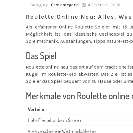
Category:
Sem categoria
4 Fevereiro, 2026
Roulette Online Neu: Alles, Wa
Als erfahrener Online-Roulette-Spieler mit 15
Möglichkeit ist, das klassische Casinospiel zu
Spielmechanik, Auszahlungen, Tipps
nature-art-
Das Spiel
Roulette online neu basiert auf dem traditionelle
Kugel im Roulette-Rad abwarten. Das Ziel ist es
Spieler das Spiel bequem von zu Hause oder unte
Merkmale von Roulette online
Vorteile
Hohe Flexibilität beim Spielen
Viele verschiedene Wettmöglichkeiten