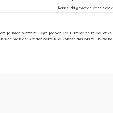
Kann süchtig machen, wenn nicht v
ert je nach Wettart, liegt jedoch im Durchschnitt bei etwa
n sich nach der Art der Wette und können das bis zu 35-fache