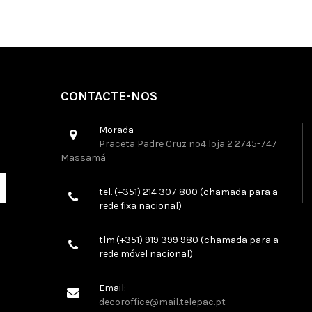
CONTACTE-NOS
Morada
Praceta Padre Cruz nº4 loja 2 2745-747
Massamá
tel. (+351) 214 307 800 (chamada para a
rede fixa nacional)
tlm.(+351) 919 399 980 (chamada para a
rede móvel nacional)
Email:
decoroffice@mail.telepac.pt