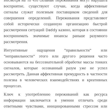
Несмотря на то что сильные переживания могут нарушать
восприятие, существуют случаи, когда аффективные
сигналы служат полезным поставщиком сведений для
совершения определений. Переживания представляют
собой исторически созданную организацию быстрой
рассмотрения ситуаций Daddy казино, которая в состоянии
воспринимать значимые нюансы раньше разумного
рассмотрения.
Интуитивные ощущения “правильности” или
“неправильности” этого или другого решения часто
основываются на бессознательной обработке массы тонких
сигналов, которые осознанный разум уже не успел
рассмотреть. Данная аффективная премудрость в частности
полезна в человеческих взаимодействиях и креативных
процессах.
Ключ к употреблению переживаний как ресурса
информации заключается в умении отличать среди
ответными чувствами, инициированными стрессом или