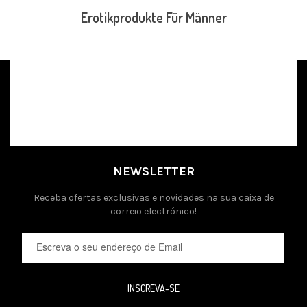
Erotikprodukte Für Männer
NEWSLETTER
Receba ofertas exclusivas e novidades na sua caixa de
correio electrónico!
INSCREVA-SE