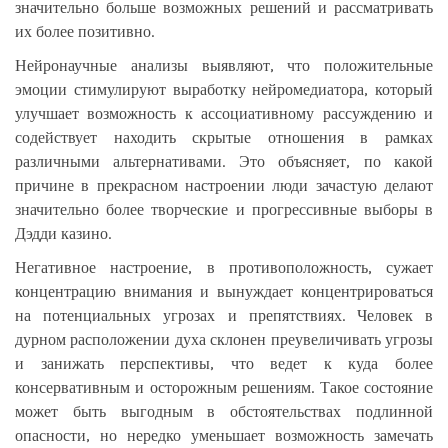
значительно больше возможных решений и рассматривать
их более позитивно.
Нейронаучные анализы выявляют, что положительные
эмоции стимулируют выработку нейромедиатора, который
улучшает возможность к ассоциативному рассуждению и
содействует находить скрытые отношения в рамках
различными альтернативами. Это объясняет, по какой
причине в прекрасном настроении люди зачастую делают
значительно более творческие и прогрессивные выборы в
Дэдди казино.
Негативное настроение, в противоположность, сужает
концентрацию внимания и вынуждает концентрироваться
на потенциальных угрозах и препятствиях. Человек в
дурном расположении духа склонен преувеличивать угрозы
и занижать перспективы, что ведет к куда более
консервативным и осторожным решениям. Такое состояние
может быть выгодным в обстоятельствах подлинной
опасности, но нередко уменьшает возможность замечать