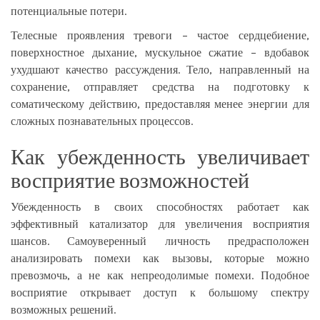
потенциальные потери.
Телесные проявления тревоги – частое сердцебиение,
поверхностное дыхание, мускульное сжатие – вдобавок
ухудшают качество рассуждения. Тело, направленный на
сохранение, отправляет средства на подготовку к
соматическому действию, предоставляя менее энергии для
сложных познавательных процессов.
Как убежденность увеличивает
восприятие возможностей
Убежденность в своих способностях работает как
эффективный катализатор для увеличения восприятия
шансов. Самоуверенный личность предрасположен
анализировать помехи как вызовы, которые можно
превозмочь, а не как непреодолимые помехи. Подобное
восприятие открывает доступ к большому спектру
возможных решений.