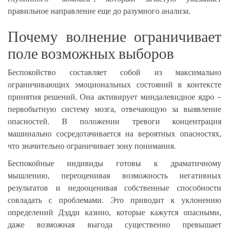
правильное направление еще до разумного анализа.
Почему волнение ограничивает
поле возможных выборов
Беспокойство составляет собой из максимально
ограничивающих эмоциональных состояний в контексте
принятия решений. Она активирует миндалевидное ядро –
первобытную систему мозга, отвечающую за выявление
опасностей. В положении тревоги концентрация
машинально сосредотачивается на вероятных опасностях,
что значительно ограничивает зону понимания.
Беспокойные индивиды готовы к драматичному
мышлению, переоценивая возможность негативных
результатов и недооценивая собственные способности
совладать с проблемами. Это приводит к уклонению
определений Дэдди казино, которые кажутся опасными,
даже возможная выгода существенно превышает