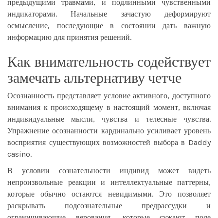
предыдущими травмами, и подлинными чувственными
индикаторами. Начальные зачастую деформируют
осмысление, последующие в состоянии дать важную
информацию для принятия решений.
Как внимательность содействует
замечать альтернативу четче
Осознанность представляет условие активного, доступного
внимания к происходящему в настоящий момент, включая
индивидуальные мысли, чувства и телесные чувства.
Упражнение осознанности кардинально усиливает уровень
восприятия существующих возможностей выбора в Daddy
casino.
В условии сознательности индивид может видеть
непроизвольные реакции и интеллектуальные паттерны,
которые обычно остаются невидимыми. Это позволяет
раскрывать подсознательные предрассудки и
ограничивающие верования, которые сужают поле