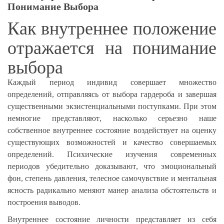
Понимание Выбора
Как внутреннее положение
отражается на понимание
выбора
Каждый период индивид совершает множество
определений, отправляясь от выбора гардероба и завершая
существенными экзистенциальными поступками. При этом
немногие представляют, насколько серьезно наше
собственное внутреннее состояние воздействует на оценку
существующих возможностей и качество совершаемых
определений. Психические изучения современных
периодов убедительно доказывают, что эмоциональный
фон, степень давления, телесное самочувствие и ментальная
ясность радикально меняют манер анализа обстоятельств и
построения выводов.
Внутреннее состояние личности представляет из себя