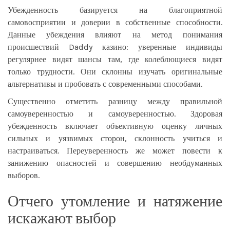
Убежденность базируется на благоприятной
самовосприятии и доверии в собственные способности.
Данные убеждения влияют на метод понимания
происшествий Daddy казино: уверенные индивиды
регулярнее видят шансы там, где колеблющиеся видят
только трудности. Они склонны изучать оригинальные
альтернативы и пробовать с современными способами.
Существенно отметить разницу между правильной
самоуверенностью и самоуверенностью. Здоровая
убежденность включает объективную оценку личных
сильных и уязвимых сторон, склонность учиться и
настраиваться. Переуверенность же может повести к
занижению опасностей и совершению необдуманных
выборов.
Отчего утомление и натяжение
искажают выбор