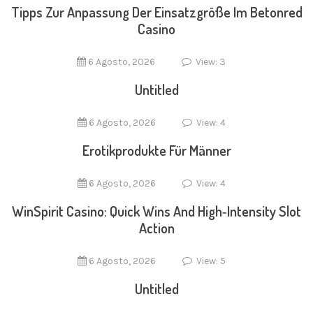
Tipps Zur Anpassung Der Einsatzgröße Im Betonred
Casino
6 Agosto, 2026
View: 3
Untitled
6 Agosto, 2026
View: 4
Erotikprodukte Für Männer
6 Agosto, 2026
View: 4
WinSpirit Casino: Quick Wins And High‑Intensity Slot
Action
6 Agosto, 2026
View: 5
Untitled