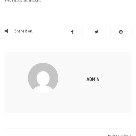
Share it on:
ADMIN
Author:
admin