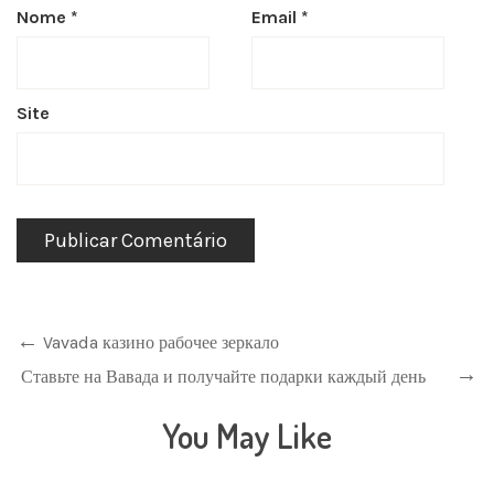
Nome
*
Email
*
Site
Vavada казино рабочее зеркало
Ставьте на Вавада и получайте подарки каждый день
You May Like