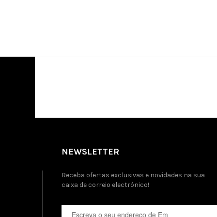
NEWSLETTER
Receba ofertas exclusivas e novidades na sua
caixa de correio electrónico!