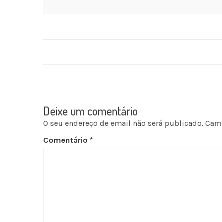
Deixe um comentário
O seu endereço de email não será publicado.
Camp
Comentário
*