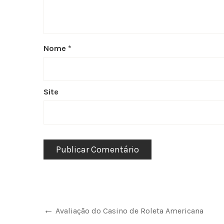
Nome
*
Site
Avaliação do Casino de Roleta Americana