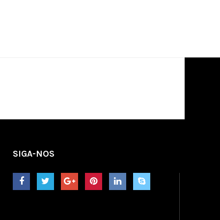
SIGA-NOS