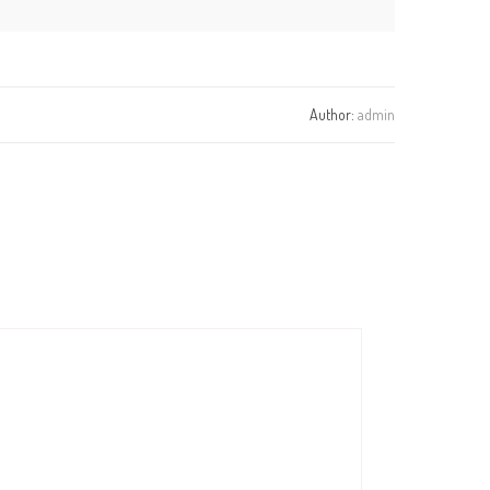
Author:
admin