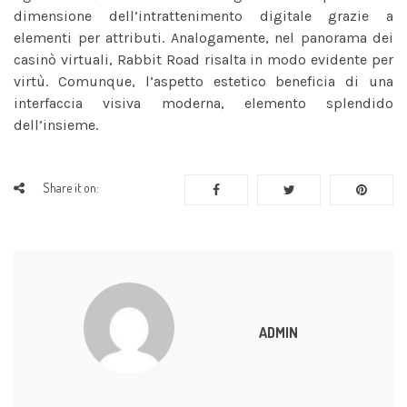
dimensione dell’intrattenimento digitale grazie a
elementi per attributi. Analogamente, nel panorama dei
casinò virtuali, Rabbit Road risalta in modo evidente per
virtù. Comunque, l’aspetto estetico beneficia di una
interfaccia visiva moderna, elemento splendido
dell’insieme.
Share it on:
ADMIN