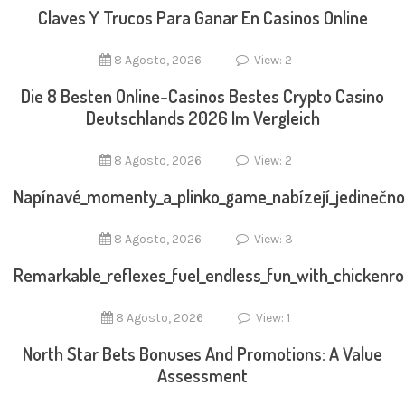
Claves Y Trucos Para Ganar En Casinos Online
8 Agosto, 2026
View: 2
Die 8 Besten Online-Casinos Bestes Crypto Casino
Deutschlands 2026 Im Vergleich
8 Agosto, 2026
View: 2
Napínavé_momenty_a_plinko_game_nabízejí_jedinečno
8 Agosto, 2026
View: 3
Remarkable_reflexes_fuel_endless_fun_with_chickenr
8 Agosto, 2026
View: 1
North Star Bets Bonuses And Promotions: A Value
Assessment