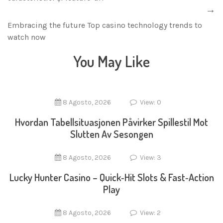
Embracing the future Top casino technology trends to
watch now
You May Like
8 Agosto, 2026
View: 0
Hvordan Tabellsituasjonen Påvirker Spillestil Mot
Slutten Av Sesongen
8 Agosto, 2026
View: 3
Lucky Hunter Casino – Quick‑Hit Slots & Fast‑Action
Play
8 Agosto, 2026
View: 2