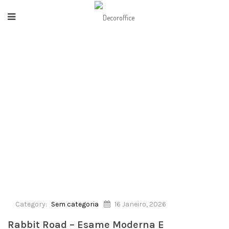
HOME
/
SEM CATEGORIA
/
RABBIT ROAD – ESAME MODERNA E OPPORTUNITÀ
Category:
Sem categoria
16 Janeiro, 2026
Rabbit Road – Esame Moderna E