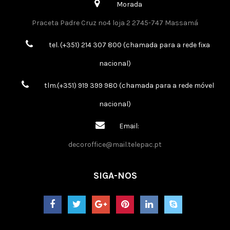
Morada
Praceta Padre Cruz nº4 loja 2 2745-747 Massamá
tel. (+351) 214 307 800 (chamada para a rede fixa
nacional)
tlm.(+351) 919 399 980 (chamada para a rede móvel
nacional)
Email:
decoroffice@mail.telepac.pt
SIGA-NOS