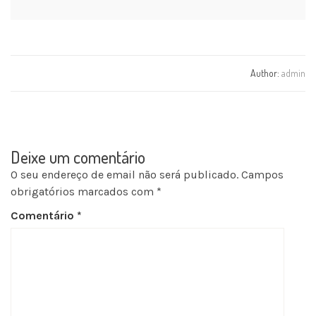
Author:
admin
Deixe um comentário
O seu endereço de email não será publicado.
Campos
obrigatórios marcados com
*
Comentário
*