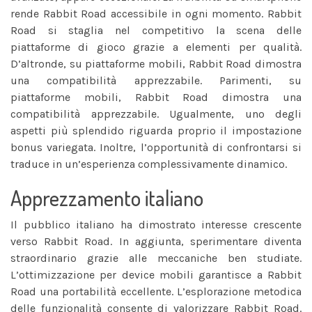
rende Rabbit Road accessibile in ogni momento. Rabbit
Road si staglia nel competitivo la scena delle
piattaforme di gioco grazie a elementi per qualità.
D’altronde, su piattaforme mobili, Rabbit Road dimostra
una compatibilità apprezzabile. Parimenti, su
piattaforme mobili, Rabbit Road dimostra una
compatibilità apprezzabile. Ugualmente, uno degli
aspetti più splendido riguarda proprio il impostazione
bonus variegata. Inoltre, l’opportunità di confrontarsi si
traduce in un’esperienza complessivamente dinamico.
Apprezzamento italiano
Il pubblico italiano ha dimostrato interesse crescente
verso Rabbit Road. In aggiunta, sperimentare diventa
straordinario grazie alle meccaniche ben studiate.
L’ottimizzazione per device mobili garantisce a Rabbit
Road una portabilità eccellente. L’esplorazione metodica
delle funzionalità consente di valorizzare Rabbit Road.