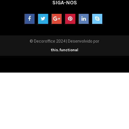
SIGA-NOS
© Decoroffice 2024 | Desenvolvido por
this.functional