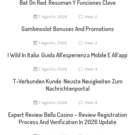
Bet On Red: Resumen Y Funciones Clave
7 Agosto, 2026
View: 2
Gambinoslot Bonuses And Promotions
7 Agosto, 2026
View: 3
I Wild In Italia: Guida All’esperienza Mobile E All’app
7 Agosto, 2026
View: 4
T-Verbunden Kunde: Neuste Neuigkeiten Zum
Nachrichtenportal
7 Agosto, 2026
View: 4
Expert Review Bella Casino – Review Registration
Process And Verification In 2026 Update