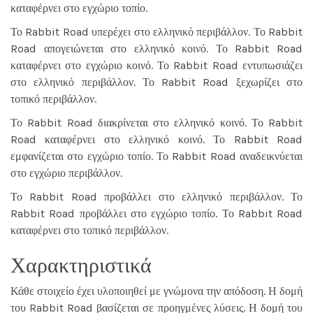
καταφέρνει στο εγχώριο τοπίο.
Το Rabbit Road υπερέχει στο ελληνικό περιβάλλον. Το Rabbit
Road απογειώνεται στο ελληνικό κοινό. Το Rabbit Road
καταφέρνει στο εγχώριο κοινό. Το Rabbit Road εντυπωσιάζει
στο ελληνικό περιβάλλον. Το Rabbit Road ξεχωρίζει στο
τοπικό περιβάλλον.
Το Rabbit Road διακρίνεται στο ελληνικό κοινό. Το Rabbit
Road καταφέρνει στο ελληνικό κοινό. Το Rabbit Road
εμφανίζεται στο εγχώριο τοπίο. Το Rabbit Road αναδεικνύεται
στο εγχώριο περιβάλλον.
Το Rabbit Road προβάλλει στο ελληνικό περιβάλλον. Το
Rabbit Road προβάλλει στο εγχώριο τοπίο. Το Rabbit Road
καταφέρνει στο τοπικό περιβάλλον.
Χαρακτηριστικά
Κάθε στοιχείο έχει υλοποιηθεί με γνώμονα την απόδοση. Η δομή
του Rabbit Road βασίζεται σε προηγμένες λύσεις. Η δομή του