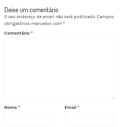
Deixe um comentário
O seu endereço de email não será publicado.
Campos
obrigatórios marcados com
*
Comentário
*
Nome
*
Email
*