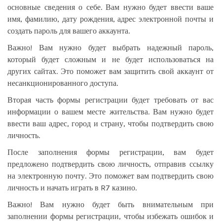
основные сведения о себе. Вам нужно будет ввести ваше
имя, фамилию, дату рождения, адрес электронной почты и
создать пароль для вашего аккаунта.
Важно! Вам нужно будет выбрать надежный пароль,
который будет сложным и не будет использоваться на
других сайтах. Это поможет вам защитить свой аккаунт от
несанкционированного доступа.
Вторая часть формы регистрации будет требовать от вас
информации о вашем месте жительства. Вам нужно будет
ввести ваш адрес, город и страну, чтобы подтвердить свою
личность.
После заполнения формы регистрации, вам будет
предложено подтвердить свою личность, отправив ссылку
на электронную почту. Это поможет вам подтвердить свою
личность и начать играть в R7 казино.
Важно! Вам нужно будет быть внимательным при
заполнении формы регистрации, чтобы избежать ошибок и