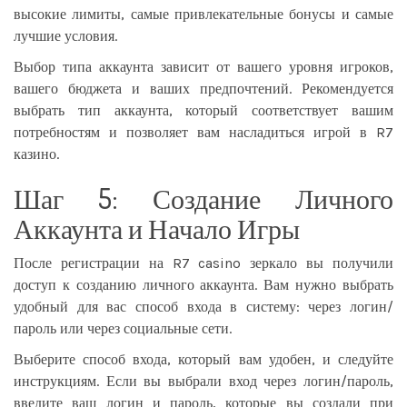
высокие лимиты, самые привлекательные бонусы и самые
лучшие условия.
Выбор типа аккаунта зависит от вашего уровня игроков,
вашего бюджета и ваших предпочтений. Рекомендуется
выбрать тип аккаунта, который соответствует вашим
потребностям и позволяет вам насладиться игрой в R7
казино.
Шаг 5: Создание Личного
Аккаунта и Начало Игры
После регистрации на R7 casino зеркало вы получили
доступ к созданию личного аккаунта. Вам нужно выбрать
удобный для вас способ входа в систему: через логин/
пароль или через социальные сети.
Выберите способ входа, который вам удобен, и следуйте
инструкциям. Если вы выбрали вход через логин/пароль,
введите ваш логин и пароль, которые вы создали при