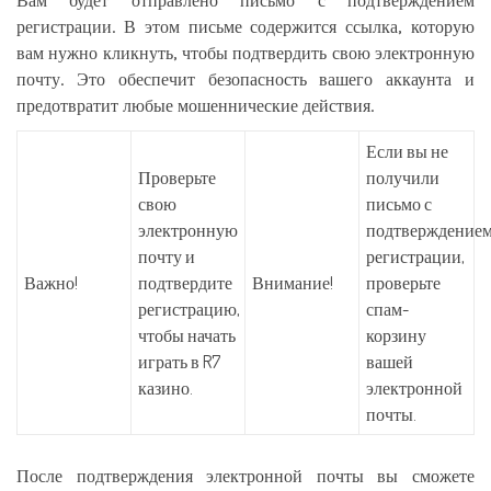
Вам будет отправлено письмо с подтверждением
регистрации. В этом письме содержится ссылка, которую
вам нужно кликнуть, чтобы подтвердить свою электронную
почту. Это обеспечит безопасность вашего аккаунта и
предотвратит любые мошеннические действия.
Если вы не
Проверьте
получили
свою
письмо с
электронную
подтверждение
почту и
регистрации,
Важно!
подтвердите
Внимание!
проверьте
регистрацию,
спам-
чтобы начать
корзину
играть в R7
вашей
казино.
электронной
почты.
После подтверждения электронной почты вы сможете