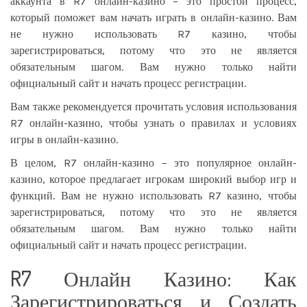
аккаунта в R7 онлайн-казино – это простой процесс,
который поможет вам начать играть в онлайн-казино. Вам
не нужно использовать R7 казино, чтобы
зарегистрироваться, потому что это не является
обязательным шагом. Вам нужно только найти
официальный сайт и начать процесс регистрации.
Вам также рекомендуется прочитать условия использования
R7 онлайн-казино, чтобы узнать о правилах и условиях
игры в онлайн-казино.
В целом, R7 онлайн-казино – это популярное онлайн-
казино, которое предлагает игрокам широкий выбор игр и
функций. Вам не нужно использовать R7 казино, чтобы
зарегистрироваться, потому что это не является
обязательным шагом. Вам нужно только найти
официальный сайт и начать процесс регистрации.
R7 Онлайн Казино: Как
Зарегистрироваться и Создать