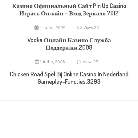
Казино Официальный Сайт Pin Up Casino
Играть Онлайн – Вход Зеркало.7912
4 Julho, 2026
View: 25
Vodka Онлайн Казино Служба
Поддержки.2008
1 Julho, 2026
View: 27
Chicken Road Spel Bij Online Casino In Nederland
Gameplay-Functies.3293