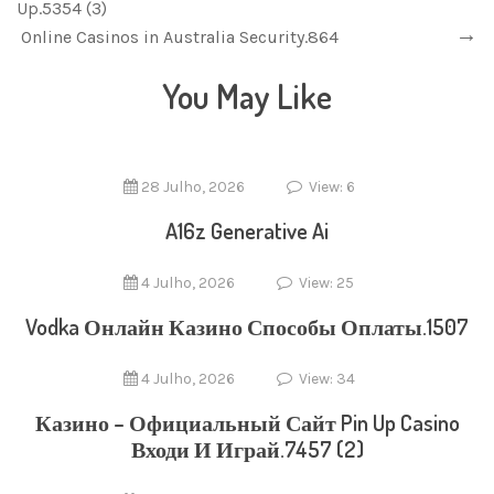
Up.5354 (3)
Online Casinos in Australia Security.864
You May Like
28 Julho, 2026
View: 6
A16z Generative Ai
4 Julho, 2026
View: 25
Vodka Онлайн Казино Способы Оплаты.1507
4 Julho, 2026
View: 34
Казино – Официальный Сайт Pin Up Casino
Входи И Играй.7457 (2)