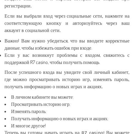
регистрации.
Если вы выбрали вход через социальные сети, нажмите на
соответствующую кнопку и авторизуйтесь через ваш
аккаунт в социальной сети.
Важно! Вам нужно убедиться, что вы вводите корректные
данные, чтобы избежать ошибок при входе.
Если у вас возникнут проблемы с входом, свяжитесь с
поддержкой R7 casino, чтобы получить помощь.
После успешного входа вы увидите свой личный кабинет,
где можно просматривать историю игр, изменять пароль,
получать информацию о новых играх и акциях.
В личном кабинете вы можете:
Просматривать историю игр;
Изменять пароль;
Получать информацию о новых играх и акциях;
И многое другое!
Теперь вы готовы начать играть на R7 casino! Вы можете