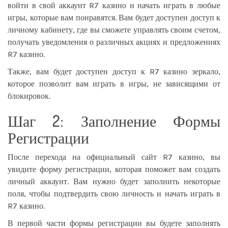
войти в свой аккаунт R7 казино и начать играть в любые
игры, которые вам понравятся. Вам будет доступен доступ к
личному кабинету, где вы сможете управлять своим счетом,
получать уведомления о различных акциях и предложениях
R7 казино.
Также, вам будет доступен доступ к R7 казино зеркало,
которое позволит вам играть в игры, не зависящими от
блокировок.
Шаг 2: Заполнение Формы
Регистрации
После перехода на официальный сайт R7 казино, вы
увидите форму регистрации, которая поможет вам создать
личный аккаунт. Вам нужно будет заполнить некоторые
поля, чтобы подтвердить свою личность и начать играть в
R7 казино.
В первой части формы регистрации вы будете заполнять