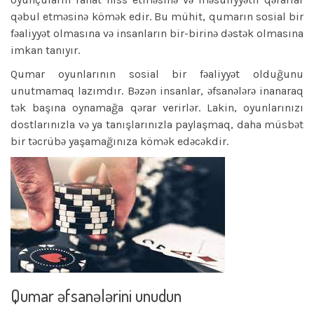
qəbul etməsinə kömək edir. Bu mühit, qumarın sosial bir
fəaliyyət olmasına və insanların bir-birinə dəstək olmasına
imkan tanıyır.
Qumar oyunlarının sosial bir fəaliyyət olduğunu
unutmamaq lazımdır. Bəzən insanlar, əfsanələrə inanaraq
tək başına oynamağa qərar verirlər. Lakin, oyunlarınızı
dostlarınızla və ya tanışlarınızla paylaşmaq, daha müsbət
bir təcrübə yaşamağınıza kömək edəcəkdir.
Qumar əfsanələrini unudun