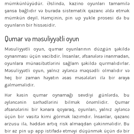
mümkünlüyüdür. Əslində, kazino oyunları tamamilə
şansa bağlıdır və burada sistematik qazanc əldə etmək
mümkün deyil. Həmçinin, pin up yukle prosesi də bu
oyunların bir hissəsidir.
Qumar və məsuliyyətli oyun
Məsuliyyətli oyun, qumar oyunlarının düzgün şəkildə
oynanması üçün vacibdir. İnsanlar, əfsanələrə inanmadan,
oyunlara münasibətlərini sağlam şəkildə qurmalıdırlar.
Məsuliyyətli oyun, yalnız əyləncə məqsədli olmalıdır və
heç bir zaman həyatın əsas məsələləri ilə bir araya
gəlməməlidir.
Hər kəsin qumar oynamağı sevdiyi günlərdə, bu
əyləncənin sərhədlərini bilmək önəmlidir. Qumar
əfsanələrini bir kənara qoyaraq, oyunları, yalnız əyləncə
üçün bir vasitə kimi görmək lazımdır. İnsanlar, qazanc
arzusu ilə, həddən artıq risk almaqdan çəkinməlidir. Bu
bir az pin up app istifadə etməyi düşünmək üçün də bir