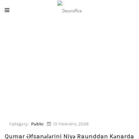
HOME
/
PUBLIC
/
QUMAR ƏFSANƏLƏRINI NIYƏ RAUNDDAN KƏNARDA
QOYMALISINIZ
Category:
Public
13 Fevereiro, 2026
Qumar Əfsanələrini Niyə Raunddan Kənarda