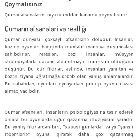
Qoymalısınız
Qumar əfsanələrini niyə raunddan kənarda qoymalısınız
Qumarın əfsanələri və reallığı
Qumar dünyası, çoxsaylı əfsanələrlə doludur. İnsanlar,
kazino oyunları haqqında müxtəlif inanc və düşüncələrə
sahibdirlər. Məsələn, bəzi insanlar, müəyyən
strategiyalarla qazanc əldə etməyin mümkün olduğunu
düşünür. Bu cür fikirlər, əslində, insanları yanıltan və
bəzən ziyana uğratmağa səbəb olan yanlış anlamalardır.
Bu səbəbdən, oyunları oynayarkən
pin-up oyunu
nəzərə
almaq vacibdir.
Qumar əfsanələri, insanların psixologiyasına təsir edərək
onlara bu oyunlarda uğur qazanma illüziyasını yaradır.
Bu yanlış fikirlərdən biri, “xüsusi günlərdə” və ya “şanslı
rəqəmlərlə” oyuna girərək daha çox qazanmaq