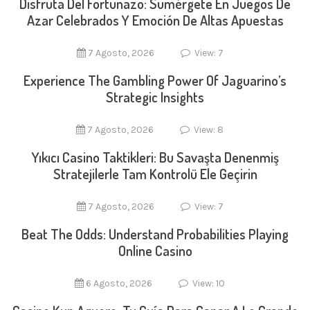
Disfruta Del Fortunazo: Sumérgete En Juegos De
Azar Celebrados Y Emoción De Altas Apuestas
7 Agosto, 2026
View: 7
Experience The Gambling Power Of Jaguarino’s
Strategic Insights
7 Agosto, 2026
View: 8
Yıkıcı Casino Taktikleri: Bu Savaşta Denenmiş
Stratejilerle Tam Kontrolü Ele Geçirin
7 Agosto, 2026
View: 7
Beat The Odds: Understand Probabilities Playing
Online Casino
6 Agosto, 2026
View: 10