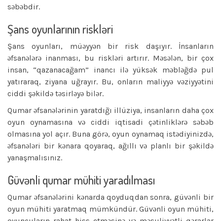
səbəbdir.
Şans oyunlarının riskləri
Şans oyunları, müəyyən bir risk daşıyır. İnsanların
əfsanələrə inanması, bu riskləri artırır. Məsələn, bir çox
insan, “qazanacağam” inancı ilə yüksək məbləğdə pul
yatıraraq, ziyana uğrayır. Bu, onların maliyyə vəziyyətini
ciddi şəkildə təsirləyə bilər.
Qumar əfsanələrinin yaratdığı illüziya, insanların daha çox
oyun oynamasına və ciddi iqtisadi çətinliklərə səbəb
olmasına yol açır. Buna görə, oyun oynamaq istədiyinizdə,
əfsanələri bir kənara qoyaraq, ağıllı və planlı bir şəkildə
yanaşmalısınız.
Güvənli qumar mühiti yaradılması
Qumar əfsanələrini kənarda qoyduqdan sonra, güvənli bir
oyun mühiti yaratmaq mümkündür. Güvənli oyun mühiti,
oyunçuların rahat hiss etməsinə və məsuliyyətli qərarlar