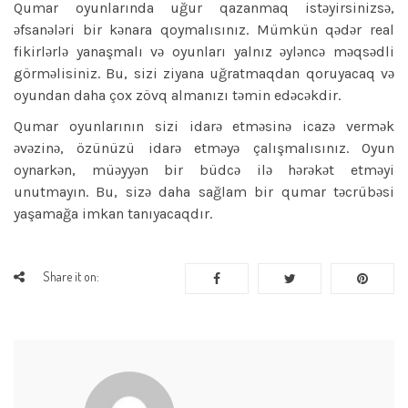
Qumar oyunlarında uğur qazanmaq istəyirsinizsə,
əfsanələri bir kənara qoymalısınız. Mümkün qədər real
fikirlərlə yanaşmalı və oyunları yalnız əyləncə məqsədli
görməlisiniz. Bu, sizi ziyana uğratmaqdan qoruyacaq və
oyundan daha çox zövq almanızı təmin edəcəkdir.
Qumar oyunlarının sizi idarə etməsinə icazə vermək
əvəzinə, özünüzü idarə etməyə çalışmalısınız. Oyun
oynarkən, müəyyən bir büdcə ilə hərəkət etməyi
unutmayın. Bu, sizə daha sağlam bir qumar təcrübəsi
yaşamağa imkan tanıyacaqdır.
Share it on: