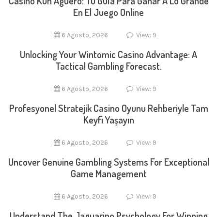
Casino Kun Aguero: Tu Guía Para Ganar A Lo Grande
En El Juego Online
6 Agosto, 2026
View: 9
Unlocking Your Wintomic Casino Advantage: A
Tactical Gambling Forecast.
6 Agosto, 2026
View: 9
Profesyonel Stratejik Casino Oyunu Rehberiyle Tam
Keyfi Yaşayın
6 Agosto, 2026
View: 9
Uncover Genuine Gambling Systems For Exceptional
Game Management
6 Agosto, 2026
View: 9
Understand The Jaguarino Psychology For Winning