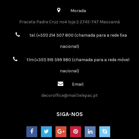
Morada
Praceta Padre Cruz nº4 loja 2 2745-747 Massamá
tel. (+351) 214 307 800 (chamada para a rede fixa
nacional)
tlm.(+351) 919 399 980 (chamada para a rede móvel
nacional)
Email:
decoroffice@mail.telepac.pt
SIGA-NOS