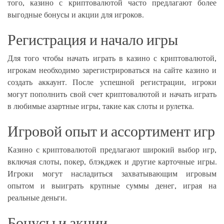
того, казино с криптовалютой часто предлагают более
выгодные бонусы и акции для игроков.
Регистрация и начало игры
Для того чтобы начать играть в казино с криптовалютой,
игрокам необходимо зарегистрироваться на сайте казино и
создать аккаунт. После успешной регистрации, игроки
могут пополнить свой счет криптовалютой и начать играть
в любимые азартные игры, такие как слоты и рулетка.
Игровой опыт и ассортимент игр
Казино с криптовалютой предлагают широкий выбор игр,
включая слоты, покер, блэкджек и другие карточные игры.
Игроки могут насладиться захватывающим игровым
опытом и выиграть крупные суммы денег, играя на
реальные деньги.
Бонусы и акции